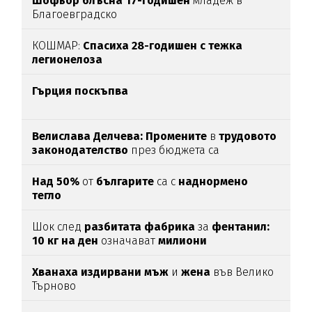
Шофьор блъсна 17-годишен
младеж в
Благоевградско
КОШМАР:
Спасиха 28-годишен с тежка
легионелоза
Гърция поскъпва
Велислава Делчева: Промените
в
трудовото
законодателство
през бюджета са
злоупотреба със законодателна техника
Над 50%
от
българите
са с
наднормено
тегло
Шок след
разбитата фабрика
за
фентанил:
10 кг на ден
означават
милиони
смъртоносни дози
Хванаха издирвани мъж
и
жена
във Велико
Търново