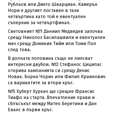
Рубльов или Диего Шварцман. Камерън
Нори е другият поставен в тази
четвъртина като той е евентуален
съперник за четвъртфинал.
Световният №1 Даниил Медведев започва
срещу Николоз Басилашвили и евентуален
мач срещу Доминик Тийм или Томи Пол
след това.
В долната половина също не липсват
интересни двубои. №2 Стефанос Циципас
открива кампанията си срещу Денис
Новак. Борна Чорич или Филип Краинович
са вариантите за втори кръг.
№5 Хуберт Хуркач ще срещне Франсис
Тиафо на старта. Впечатление прави и
сблъсъкът между Матео Беретини и Дан
Еванс в първи кръг.