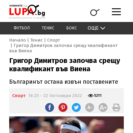
ОЩЕ
ФУТБОЛ
ТЕНИС
БОКС
Начало
Тенис
Спорт
Григор Димитров започва срещу квалификант
във Виена
Григор Димитров започва срещу
квалификант във Виена
Българинът остана извън поставените
Спорт
16:25 - 22 Октомври 2022
5211