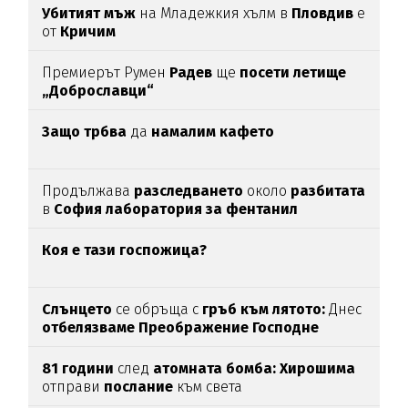
Убитият мъж
на Младежкия хълм в
Пловдив
е
от
Кричим
Премиерът Румен
Радев
ще
посети летище
„Доброславци“
Защо трбва
да
намалим кафето
Продължава
разследването
около
разбитата
в
София лаборатория за фентанил
Коя е тази госпожица?
Слънцето
се обръща с
гръб към лятото:
Днес
отбелязваме
Преображение Господне
81 години
след
атомната бомба: Хирошима
отправи
послание
към света