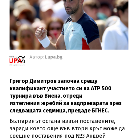
Автор:
Lupa.bg
Григор Димитров започва срещу
квалификант участието си на АТР 500
турнира във Виена, отреди
изтегления жребий за надпреварата през
следващата седмица, предаде БГНЕС.
Българинът остана извън поставените,
заради което още във втори кръг може да
срещне поставения под №3 Андрей