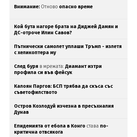
Внимание:
Отново
опасно време
Кой бута нагоре брата на Диджей Дамян и
ДС-отроче Илин Савов?
Пътнически самолет уплаши Тръмп - излетя
с хеликоптера му
След буря
в мрежата:
Диамант изтри
профила си във фейсук
Калоян Паргов: БСП трябва да скъса със
съветофилството
Остров Козлодуй изчезна в пресъхналия
Дунав
Епидемията от ебола в Конго
става
по-
критична отвсякога