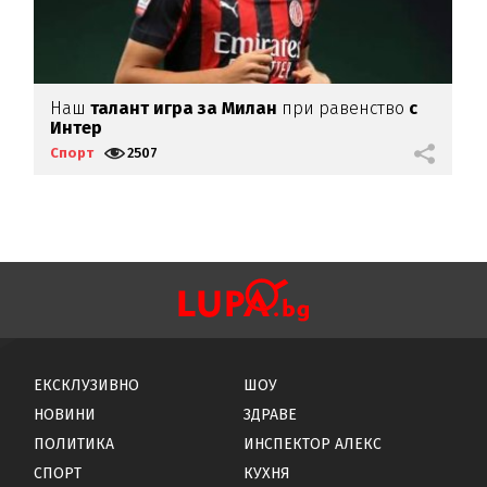
Наш
талант игра за Милан
при равенство
с
Г
Интер
г
Спорт
2507
С
ЕКСКЛУЗИВНО
ШОУ
НОВИНИ
ЗДРАВЕ
ПОЛИТИКА
ИНСПЕКТОР АЛЕКС
СПОРТ
КУХНЯ