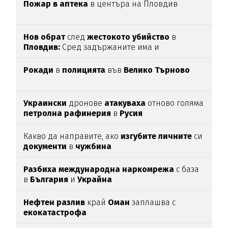
Пожар в аптека
в центъра на Пловдив
Нов обрат
след
жестокото убийство
в
Пловдив:
Сред задържаните има и
непълнолетни
Рокади
в
полицията
във
Велико Търново
Украински
дронове
атакуваха
отново голяма
петролна рафинерия
в
Русия
Какво да направите, ако
изгубите личните
си
документи
в
чужбина
Разбиха международна наркомрежа
с база
в
България
и
Украйна
Нефтен разлив
край
Оман
заплашва с
екокатастрофа