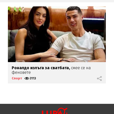
Роналдо излъга за сватбата,
смее се на
С
феновете
с
Спорт
3113
С