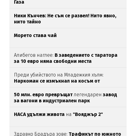
Газа
Ники Кънчев: Не съм се развел! Нито явно,
нито тайно
Морето става чай
Алибегов наглее:
В заведението с таратора
за 10 евро няма свободни места
Преди убийството на Младежкия хълм:
Наркоман се измъкнал на косъм от
"ловците на педофили"
50 млн. евро превръщат
легендарен
завод
за вагони в индустриален парк
НАСА удължи живота
на
"Вояджър 2"
Здравко Брадъра зове:
Трафикът по южното