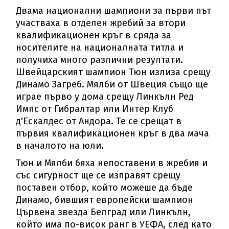
Двама национални шампиони за първи път
участваха в отделен жребий за втори
квалификационен кръг в сряда за
носителите на националната титла и
получиха много различни резултати.
Швейцарският шампион Тюн излиза срещу
Динамо Загреб. Мялби от Швеция също ще
играе първо у дома срещу Линкълн Ред
Импс от Гибралтар или Интер Клуб
д'Ескалдес от Андора. Те се срещат в
първия квалификационен кръг в два мача
в началото на юли.
Тюн и Мялби бяха непоставени в жребия и
със сигурност ще се изправят срещу
поставен отбор, който можеше да бъде
Динамо, бившият европейски шампион
Цървена звезда Белград или Линкълн,
който има по-висок ранг в УЕФА, след като