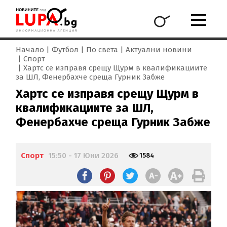
Начало
Футбол
По света
Актуални новини
Спорт
Хартс се изправя срещу Щурм в квалификациите
за ШЛ, Фенербахче среща Гурник Забже
Хартс се изправя срещу Щурм в
квалификациите за ШЛ,
Фенербахче среща Гурник Забже
Спорт
15:50 - 17 Юни 2026
1584