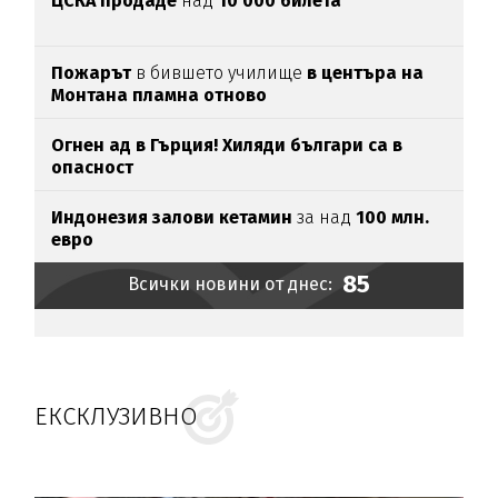
ЦСКА продаде
над
10 000 билета
Пожарът
в бившето училище
в центъра на
Монтана пламна отново
Огнен ад в Гърция! Хиляди българи са в
опасност
Индонезия залови кетамин
за над
100 млн.
евро
85
Всички новини от днес:
ЕКСКЛУЗИВНО