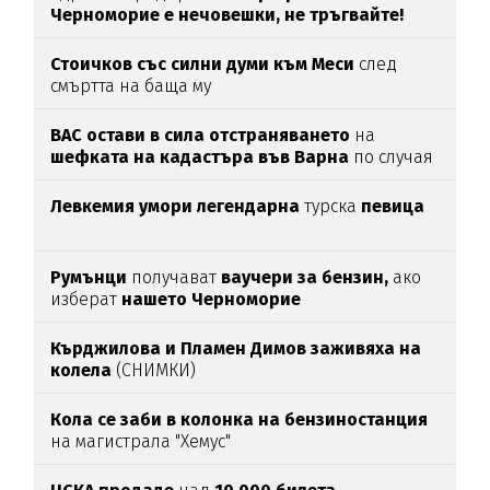
Черноморие е нечовешки, не тръгвайте!
(ВИДЕО)
Стоичков със силни думи към Меси
след
смъртта на баща му
ВАС остави в сила отстраняването
на
шефката на кадастъра във Варна
по случая
„Баба Алино“
Левкемия умори легендарна
турска
певица
Румънци
получават
ваучери за бензин,
ако
изберат
нашето Черноморие
Кърджилова и Пламен Димов заживяха на
колела
(СНИМКИ)
Кола се заби в колонка на бензиностанция
на магистрала "Хемус"