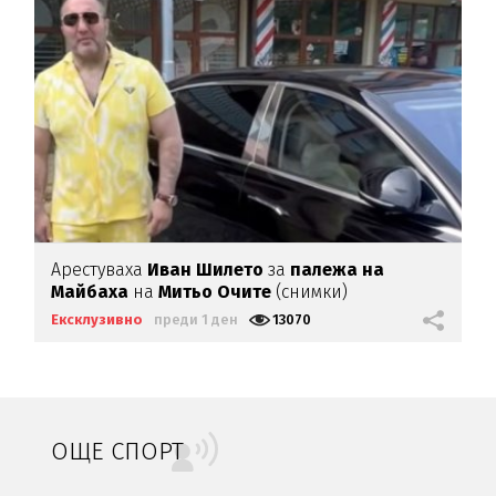
Арестуваха
Иван Шилето
за
палежа на
Майбаха
на
Митьо Очите
(снимки)
Ексклузивно
преди 1 ден
13070
ОЩЕ СПОРТ