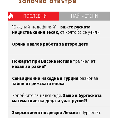
ПОСЛЕДНИ
НАЙ-ЧЕТЕНИ
"Оккупай-педофиляй“ -
вижте руската
нацистка свиня Тесак,
от която са се учили
нашите изродчета
Орлин Павлов работи за второ дете
Пожарът при Висока могила
тръгнал
от
казан за ракия?
Сензационна находка в Турция
разкрива
тайни от римската епоха
Копейките са навсякъде:
Защо в бургаската
математическа децата учат руски?!
Зверска жега посрещна Левски
в Туркестан