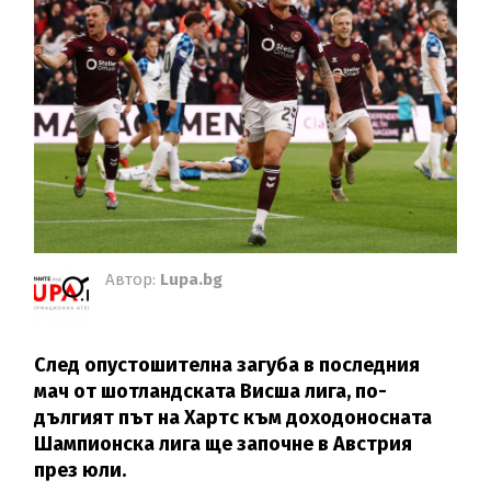
Автор:
Lupa.bg
След опустошителна загуба в последния
мач от шотландската Висша лига, по-
дългият път на Хартс към доходоносната
Шампионска лига ще започне в Австрия
през юли.