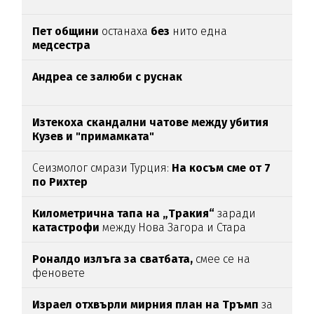
Пет общини
останаха
без
нито една
медсестра
Андреа се залюби с руснак
Изтекоха скандални чатове между убития
Кузев и "примамката"
Сеизмолог смрази Турция:
На косъм сме от 7
по Рихтер
Километрична тапа на „Тракия“
заради
катастрофи
между Нова Загора и Стара
Загора
Роналдо излъга за сватбата,
смее се на
феновете
Израел отхвърли мирния план на Тръмп
за