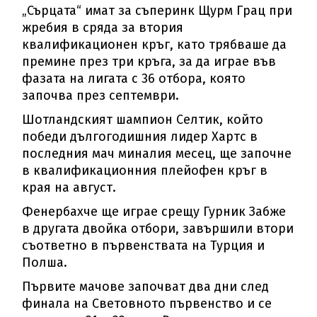
„Сърцата“ имат за съперинк Щурм Грац при
жребия в сряда за втория
квалификационен кръг, като трябваше да
премине през три кръга, за да играе във
фазата на лигата с 36 отбора, която
започва през септември.
Шотландският шампион Селтик, който
победи дългогодишния лидер Хартс в
последния мач миналия месец, ще започне
в квалификационния плейофен кръг в
края на август.
Фенербахче ще играе срещу Гурник Забже
в другата двойка отбори, завършили втори
съответно в първенствата на Турция и
Полша.
Първите мачове започват два дни след
финала на Световното първенство и се