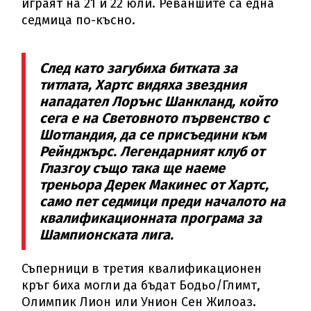
играят на 21 и 22 юли. Реваншите са една
седмица по-късно.
След като загубиха битката за
титлата, Хартс видяха звездния
нападател Лорънс Шанкланд, който
сега е на Световното първенство с
Шотландия, да се присъедини към
Рейнджърс. Легендарният клуб от
Глазгоу също така ще наеме
треньора Дерек Макинес от Хартс,
само пет седмици преди началото на
квалификационната програма за
Шампионската лига.
Съперници в третия квалификационен
кръг биха могли да бъдат Бодьо/Глимт,
Олимпик Лион или Унион Сен Жилоаз.