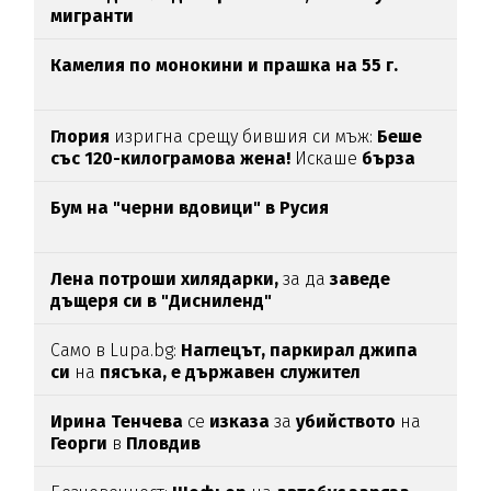
мигранти
Камелия по монокини и прашка на 55 г.
Глория
изригна срещу бившия си мъж:
Беше
със 120-килограмова жена!
Искаше
бърза
печалба...
Бум на "черни вдовици" в Русия
Лена потроши хилядарки,
за да
заведе
дъщеря си в "Дисниленд"
Само в Lupa.bg:
Наглецът, паркирал джипа
си
на
пясъка, е държавен служител
Ирина Тенчева
се
изказа
за
убийството
на
Георги
в
Пловдив