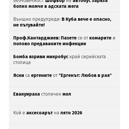
Безчовечност:
Шофьор
на
автобус заряза
болно момче в адската жега
Външно предупреди:
В
Куба вече е опасно,
не пътувайте!
Проф.Кантарджиев: Пазете
се от
комарите
и
полово предаваните инфекции
Бомба взриви микробус
край сирийската
столица
Ясни
са
ергените
от
"Ергенът: Любов в рая"
Евакуираха
столичен
мол
Кой е
аксесоарът
на
лято 2026