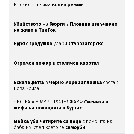
Ето къде ще има
воден режим
Убийството
на
Георги
в
Пловдив излъчвано
на живо
в
ТикТок
Буря
с
градушка
удари
Старозагорско
Огромен пожар
в
столичен квартал
Ескалацията
в
Черно море заплашва
света с
нова криза
ЧИСТКАТА В МВР ПРОДЪЛЖАВА:
Смениха и
шефа на полицията в Бургас
Майка уби четирите си деца
с помощта на
баба им, след което се
самоуби