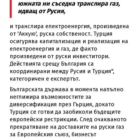
южната ни съседка транслира газ,
идващ от Русия,
и транслира електроенергия, произведена
от 'Аккую', руска собственост. Турция
осигурява капитализация и реализация на
електроенергия и газ, де факто
произведени от руски инвеститори.
Действията срещу България са
координирани между Русия и Турция",
категоричен е експертът.
Българската държава в момента напълно
неглижира възможностите за
диверсификация през Гърция, докато
Турция се готви да заобиколи бъдещите
европейски рестрикции. След очакваното
прекратяване на доставките на руски газ
за Европейския съюз, бизнесът