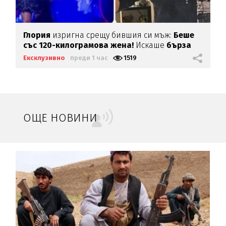
Глория
изригна срещу бившия си мъж:
Беше
със 120-килограмова жена!
Искаше
бърза
печалба...
Ексклузивно
преди 1 час
1519
ОЩЕ НОВИНИ