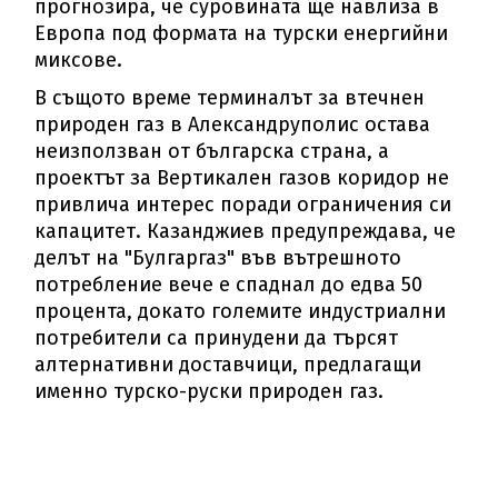
прогнозира, че суровината ще навлиза в
Европа под формата на турски енергийни
миксове.
В същото време терминалът за втечнен
природен газ в Александруполис остава
неизползван от българска страна, а
проектът за Вертикален газов коридор не
привлича интерес поради ограничения си
капацитет. Казанджиев предупреждава, че
делът на "Булгаргаз" във вътрешното
потребление вече е спаднал до едва 50
процента, докато големите индустриални
потребители са принудени да търсят
алтернативни доставчици, предлагащи
именно турско-руски природен газ.