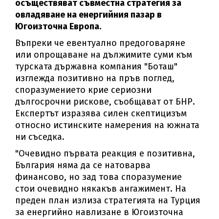
осъществяват съвместна стратегия за
овладяване на енергийния пазар в
Югоизточна Европа.
Въпреки че евентуално предоговаряне
или опрощаване на дължимите суми към
турската държавна компания "Боташ"
изглежда позитивно на пръв поглед,
споразумението крие сериозни
дългосрочни рискове, съобщават от БНР.
Експертът изразява силен скептицизъм
относно истинските намерения на южната
ни съседка.
"Очевидно първата реакция е позитивна,
България няма да се натоварва
финансово, но зад това споразумение
стои очевидно някакъв ангажимент. На
преден план излиза стратегията на Турция
за енергийно навлизане в Югоизточна