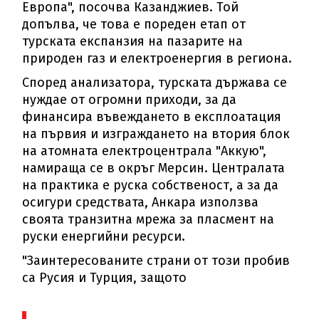
Европа", посочва Казанджиев. Той
допълва, че това е пореден етап от
турската експанзия на пазарите на
природен газ и електроенергия в региона.
Според анализатора, турската държава се
нуждае от огромни приходи, за да
финансира въвеждането в експлоатация
на първия и изграждането на втория блок
на атомната електроцентрала "Аккую",
намираща се в окръг Мерсин. Централата
на практика е руска собственост, а за да
осигури средствата, Анкара използва
своята транзитна мрежа за пласмент на
руски енергийни ресурси.
"Заинтересованите страни от този пробив
са Русия и Турция, защото