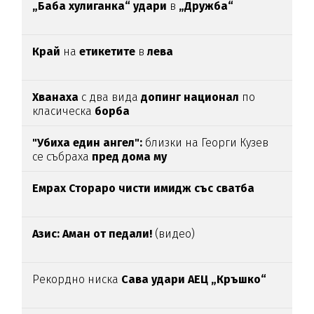
„Баба хулиганка“ удари
в
„Дружба“
Край
на
етикетите
в
лева
Хванаха
с два вида
допинг национал
по
класическа
борба
"Убиха един ангел":
близки на Георги Кузев
се събраха
пред дома му
Емрах Стораро чисти имидж със сватба
Азис: Аман от педали!
(видео)
Рекордно ниска
Сава удари АЕЦ „Кръшко“