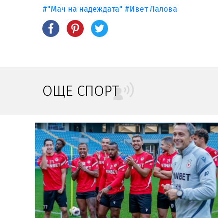
#"Мач на надеждата"
#Ивет Лалова
ОЩЕ СПОРТ