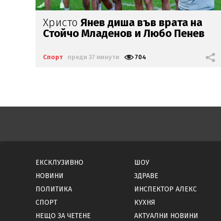
Гмурка ли се Матео
Санторо и
в
в
партньора
си по синхронни
скокове
Спорт
преди 1 час
1555
ЕКСКЛУЗИВНО
ШОУ
НОВИНИ
ЗДРАВЕ
ПОЛИТИКА
ИНСПЕКТОР АЛЕКС
СПОРТ
КУХНЯ
НЕЩО ЗА ЧЕТЕНЕ
АКТУАЛНИ НОВИНИ