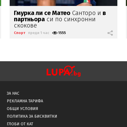
По стъпките на дядо си:
Спартак
Вн засили внука на Гьоко
Хаджиевски
в Катар
Спорт
преди 1 час
914
ЗА НАС
РЕКЛАМНА ТАРИФА
ОБЩИ УСЛОВИЯ
ПОЛИТИКА ЗА БИСКВИТКИ
ГЛОБИ ОТ КАТ