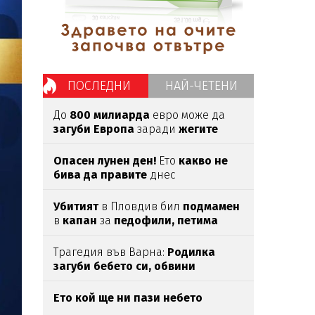
ПОСЛЕДНИ
НАЙ-ЧЕТЕНИ
До
800 милиарда
евро може да
загуби Европа
заради
жегите
Опасен лунен ден!
Ето
какво не
бива да правите
днес
Убитият
в Пловдив бил
подмамен
в
капан
за
педофили,
петима
непълнолетни
са задържани
Трагедия във Варна:
Родилка
загуби бебето си, обвини
лекарите
Ето кой ще ни пази небето