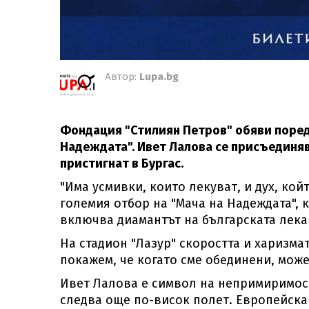
Автор:
Lupa.bg
Фондация "Стилиян Петров" обяви поредн
Надеждата". Ивет Лалова се присъединяв
пристигнат в Бургас.
"Има усмивки, които лекуват, и дух, кой
големия отбор на "Мача на Надеждата", ко
включва диамантът на българската лека
На стадион "Лазур" скоростта и харизмат
покажем, че когато сме обединени, може
Ивет Лалова е символ на непримиримостт
следва още по-висок полет. Европейск