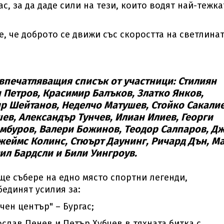
с, за да даде сили на тези, които водят най-тежка
 че доброто се движи със скоростта на светлинат
впечатляващия списък от участници: Стилиян
 Петров, Красимир Балъков, Златко Янков,
р Шейтанов, Неделчо Матушев, Стойко Сакалие
в, Александър Тунчев, Илиан Илиев, Георги
амбуров, Валери Божинов, Теодор Салпаров, Д
Джеймс Колинс, Стюърт Даунинг, Ричард Дън, М
ил Бардсли и Били Уингроув.
ще събере на едно място спортни легенди,
бединят усилия за:
ен център" – Бургас;
лав Пенев и Петър Хубчев в тяхната битка с