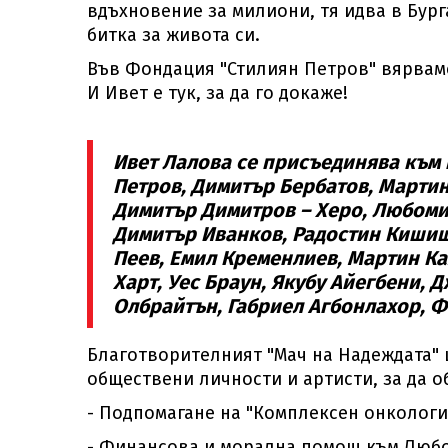
вдъхновение за милиони, тя идва в Бурга
битка за живота си.
Във Фондация "Стилиян Петров" вярваме,
И Ивет е тук, за да го докаже!
Ивет Лалова се присъединява към 
Петров, Димитър Бербатов, Мартин
Димитър Димитров – Херо, Любоми
Димитър Иванков, Радостин Кишише
Пеев, Емил Кременлиев, Мартин К
Харт, Уес Браун, Якубу Айегбени, 
Олбрайтън, Габриел Агбонлахор, Ф
Благотворителният "Мач на Надеждата" 
обществени личности и артисти, за да о
- Подпомагане на "Комплексен онкологич
- Финансова и морална помощ към Любос