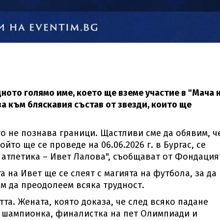
ото голямо име, което ще вземе участие в "Мача 
а към бляскавия състав от звезди, които ще
то не познава граници. Щастливи сме да обявим, ч
йто ще се проведе на 06.06.2026 г. в Бургас, се
 атлетика – Ивет Лалова", съобщават от Фондация
а на Ивет ще се слеят с магията на футбола, за да
м да преодолеем всяка трудност.
а. Жената, която доказа, че след всяко падане
а шампионка, финалистка на пет Олимпиади и