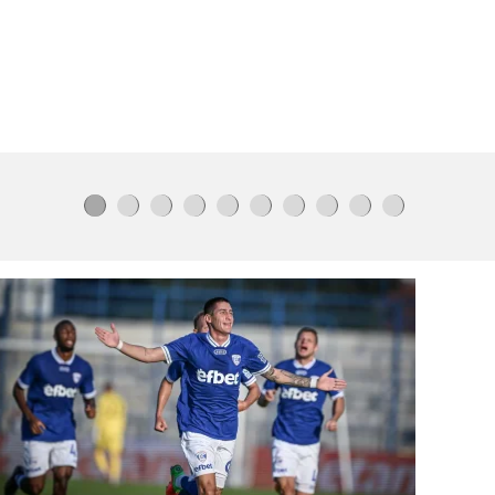
Левски?
Пожар
на АМ „Тракия“ край
Велинград,
движението
се
регулира
Групата на ЦСКА
- най-доброто
срещу Макаби
Путин променя
военната
стратегия
Жена
потроши
стъкла
на магазин,
не била
доволна
от обслужването