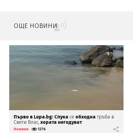
ОЩЕ НОВИНИ
Първо в Lupa.bg: Спука
се
обходна
тръба в
Н
Свети Влас,
хората
негодуват
м
Новини
1276
Н