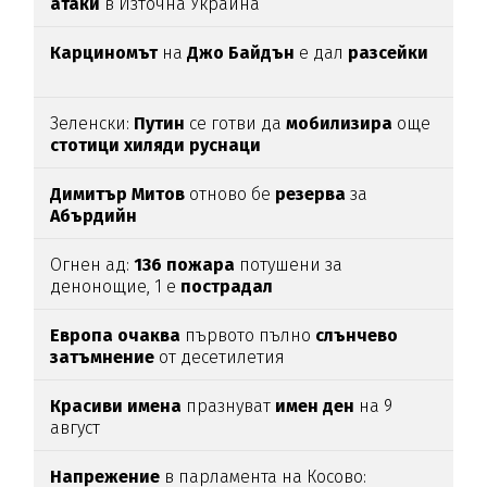
атаки
в Източна Украйна
Карциномът
на
Джо
Байдън
е дал
разсейки
Зеленски:
Путин
се готви да
мобилизира
още
стотици
хиляди
руснаци
Димитър
Митов
отново бе
резерва
за
Абърдийн
Огнен ад:
136
пожара
потушени за
денонощие, 1 е
пострадал
Европа
очаква
първото пълно
слънчево
затъмнение
от десетилетия
Красиви
имена
празнуват
имен
ден
на 9
август
Напрежение
в парламента на Косово: