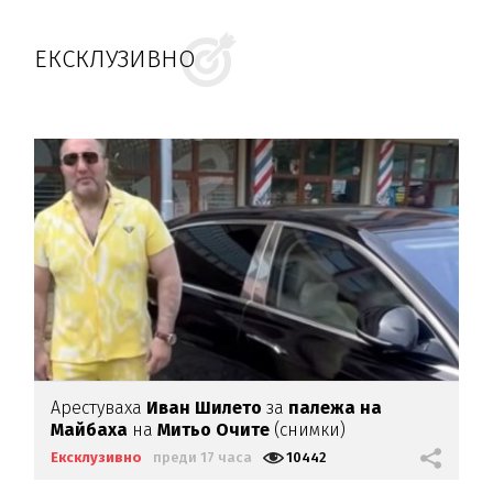
ЕКСКЛУЗИВНО
Арестуваха
Иван Шилето
за
палежа на
Майбаха
на
Митьо Очите
(снимки)
Ексклузивно
преди 17 часа
10442