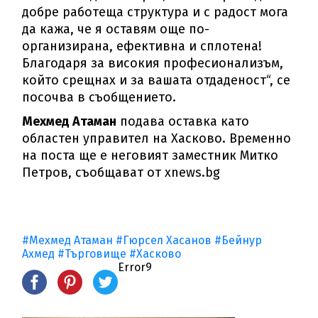
добре работеща структура и с радост мога
да кажа, че я оставям още по-
организирана, ефективна и сплотена!
Благодаря за високия професионализъм,
който срещнах и за вашата отдаденост“, се
посочва в съобщението.
Мехмед Атаман
подава оставка като
областен управител на Хасково. Временно
на поста ще е неговият заместник Митко
Петров, съобщават от xnews.bg
#Мехмед Атаман
#Гюрсел Хасанов
#Бейнур
Ахмед
#Търговище
#Хасково
Error9