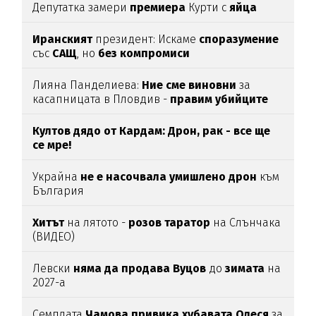
Депутатка замери
премиера
Курти с
яйца
Иранският
президент: Искаме
споразумение
със
САЩ
, но
без
компромиси
Лияна Панделиева:
Ние сме виновни
за
касапницата в Пловдив -
правим убийците
медийни звезди!
Култов дядо от Кардам: Дрон, рак - все ще
се мре!
Украйна
не е насочвала умишлено дрон
към
България
Хитът
на лятото -
розов таратор
на Слънчака
(ВИДЕО)
Левски
няма да продава Вуцов
до
зимата
на
2027-а
Семплата
Чамова привика хубавата Олеся
за