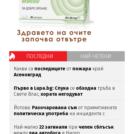
ПОСЛЕДНИ
НАЙ-ЧЕТЕНИ
Какви са
последиците
от
пожара
край
Асеновград
Първо в Lupa.bg: Спука
се
обходна
тръба в
Свети Влас,
хората
негодуват
Йотова:
Разочарована
съм
от примитивната
политическа
употреба
на инцидента с
дрона
Най-малко
22
загинали
при
челен
сблъсък
между
два
автобуса
в Нигер