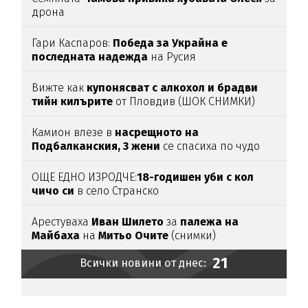
дрона
Гари Каспаров:
Победа за Украйна е
последната надежда
на Русия
Вижте как
купонясват с алкохол и брадви
тийн килърите
от Пловдив (ШОК СНИМКИ)
Камион влезе в
насрещното на
Подбалканския, 3 жени
се спасиха по чудо
(ВИДЕО)
ОЩЕ ЕДНО ИЗРОДЧЕ:
18-годишен уби с кол
чичо си
в село Странско
Арестуваха
Иван Шилето
за
палежа на
Майбаха
на
Митьо Очите
(снимки)
21
Всички новини от днес: