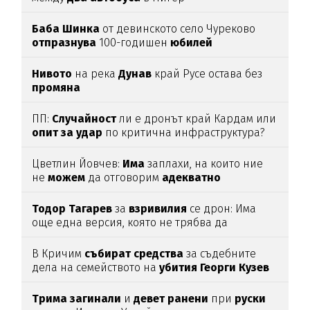
Баба
Шинка
от девинското село Чуреково
отпразнува
100-годишен
юбилей
Нивото
на река
Дунав
край Русе остава без
промяна
ПП:
Случайност
ли е дронът край Кардам или
опит
за
удар
по критична инфраструктура?
Цветлин Йовчев:
Има
заплахи, на които ние
не
можем
да отговорим
адекватно
Тодор
Тагарев
за
взривилия
се дрон: Има
още една версия, която не трябва да
изключваме
В Кричим
събират
средства
за съдебните
дела на семейството на
убития
Георги
Кузев
Трима
загинали
и
девет
ранени
при
руски