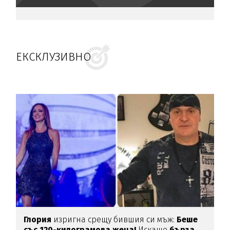
ЕКСКЛУЗИВНО
Глория
изригна срещу бившия си мъж:
Беше
със 120-килограмова жена!
Искаше
бърза