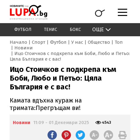
ОЩЕ
ФУТБОЛ
ТЕНИС
БОКС
Начало
Спорт
Футбол
У нас
Общество
Топ
Новини
Ицо Стоичков с подкрепа към Боби, Любо и Петьо:
Цяла България е с вас!
Ицо Стоичков с подкрепа към
Боби, Любо и Петьо: Цяла
България е с вас!
Камата вдъхна кураж на
тримата:Прегръщам ви!
Новини
11:09 - 01 Декември 2025
4543