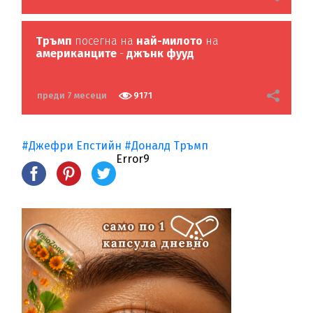
Тръмп
посегна на
най-милото
на
американците
-
джънк фууд
преди 7 месеци
9171
#Джефри Епстийн
#Доналд Тръмп
Error9