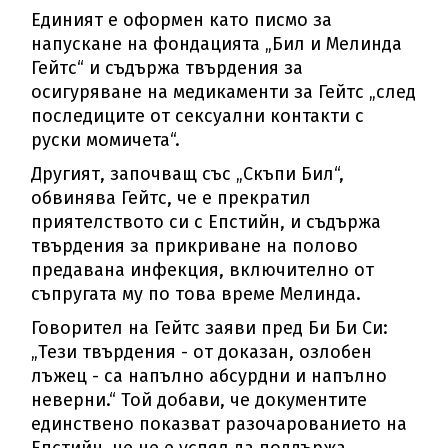
Единият е оформен като писмо за
напускане на фондацията „Бил и Мелинда
Гейтс“ и съдържа твърдения за
осигуряване на медикаменти за Гейтс „след
последиците от сексуални контакти с
руски момичета“.
Другият, започващ със „Скъпи Бил“,
обвинява Гейтс, че е прекратил
приятелството си с Епстийн, и съдържа
твърдения за прикриване на полово
предавана инфекция, включително от
съпругата му по това време Мелинда.
Говорител на Гейтс заяви пред Би Би Си:
„Тези твърдения - от доказан, озлобен
лъжец - са напълно абсурдни и напълно
неверни.“ Той добави, че документите
единствено показват разочарованието на