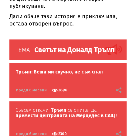
публикуване.
Дали обаче тази история е приключила,
остава отворен въпрос.
Светът на Доналд Тръмп
ТЕМА
Тръмп: Беши ми скучно, не съм спал
преди 6 месеци
2896
Съвсем откачи!
Тръмп
се опитал да
премести централата на Мерцедес в САЩ!
преди 6 месеци
2300