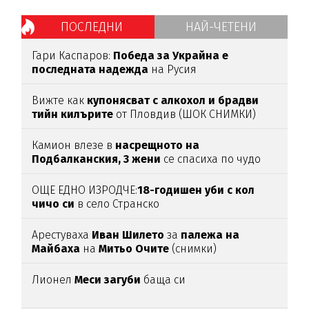
ПОСЛЕДНИ
НАЙ-ЧЕТЕНИ
Гари Каспаров:
Победа за Украйна е
последната надежда
на Русия
Вижте как
купонясват с алкохол и брадви
тийн килърите
от Пловдив (ШОК СНИМКИ)
Камион влезе в
насрещното на
Подбалканския, 3 жени
се спасиха по чудо
(ВИДЕО)
ОЩЕ ЕДНО ИЗРОДЧЕ:
18-годишен уби с кол
чичо си
в село Странско
Арестуваха
Иван Шилето
за
палежа на
Майбаха
на
Митьо Очите
(снимки)
Лионел
Меси загуби
баща си