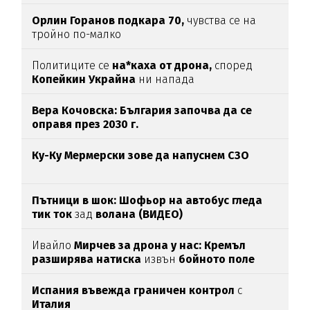
Орлин Горанов подкара 70,
чувства се на
тройно по-малко
Политиците се
на*каха от дрона,
според
Копейкин Украйна
ни напада
Вера Кочовска: България започва да се
оправя през 2030 г.
Ку-Ку Мермерски зове да напуснем СЗО
Пътници в шок: Шофьор на автобус гледа
тик ток
зад
волана (ВИДЕО)
Ивайло
Мирчев за дрона у нас: Кремъл
разширява натиска
извън
бойното поле
Испания въвежда граничен контрол
с
Италия