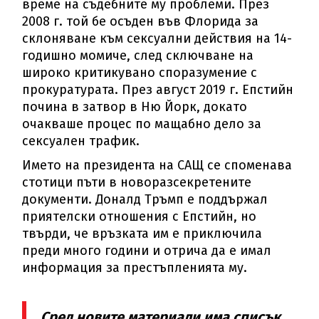
време на съдебните му проблеми. През
2008 г. той бе осъден във Флорида за
склоняване към сексуални действия на 14-
годишно момиче, след сключване на
широко критикувано споразумение с
прокуратурата. През август 2019 г. Епстийн
почина в затвор в Ню Йорк, докато
очакваше процес по мащабно дело за
сексуален трафик.
Името на президента на САЩ се споменава
стотици пъти в новоразсекретените
документи. Доналд Тръмп е поддържал
приятелски отношения с Епстийн, но
твърди, че връзката им е приключила
преди много години и отрича да е имал
информация за престъпленията му.
Сред новите материали има списък,