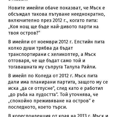
Новите имейли обаче показват, че Мъск е
обсъждал такова пътуване нееднократно,
включително през 2012 г., когато пита:
„Коя нощ ще бъде най-дивото парти на
твоя остров?“
В имейли от ноември 2012 г. Епстийн пита
колко души трябва да бъдат
транспортирани с хеликоптер, а Мъск
отговаря, че ще бъдат само той и
тогавашната му съпруга Талула Райли.
В имейл по Коледа от 2012 г. Мъск пита
дали има планирани партита, защото му се
иска „да се отпусне“, след като е работил
„до ръба на лудостта“. Той уточнява, че
„спокойно преживяване на остров“ е
последното, което търси.
В кореспонденция от края на 2013 г. Мъск и