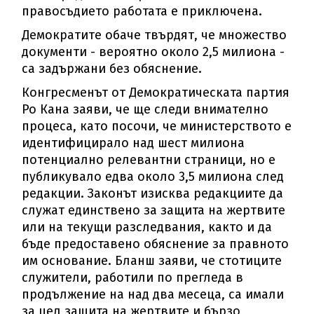
правосъдието работата е приключена.
Демократите обаче твърдят, че множество
документи - вероятно около 2,5 милиона -
са задържани без обяснение.
Конгресменът от Демократическата партия
Ро Кана заяви, че ще следи внимателно
процеса, като посочи, че министерството е
идентифицирало над шест милиона
потенциално релевантни страници, но е
публикувало едва около 3,5 милиона след
редакции. Законът изисква редакциите да
служат единствено за защита на жертвите
или на текущи разследвания, както и да
бъде предоставено обяснение за правното
им основание. Бланш заяви, че стотиците
служители, работили по прегледа в
продължение на над два месеца, са имали
за цел защита на жертвите и бързо