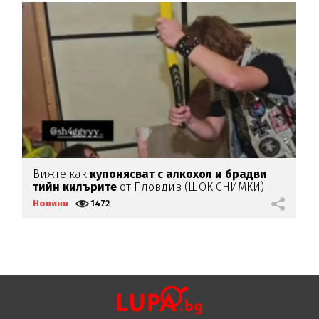
Вижте как
купонясват с алкохол и брадви
К
тийн килърите
от Пловдив (ШОК СНИМКИ)
П
(
Новини
1472
Н