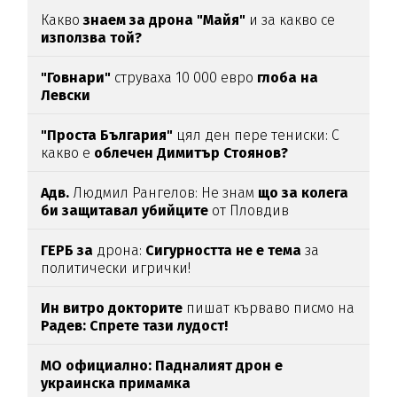
Какво
знаем за дрона "Майя"
и за какво се
използва той?
"Говнари"
струваха 10 000 евро
глоба на
Левски
"Проста България"
цял ден пере тениски: С
какво е
облечен Димитър Стоянов?
Адв.
Людмил Рангелов: Не знам
що за колега
би защитавал убийците
от Пловдив
ГЕРБ за
дрона:
Сигурността не е тема
за
политически игрички!
Ин витро докторите
пишат кърваво писмо на
Радев: Спрете тази лудост!
МО официално: Падналият дрон е
украинска примамка