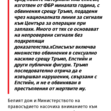
изготвен от ФБР миналата година, с
обвинения срещу Тръмп, подадени
чрез националната линия за сигнали
към Центъра за операции при
заплахи. Много от тях се основават
на непроверени сигнали без
подкрепящи
доказателства.хСписъкът включва
множество обвинения в сексуално
насилие срещу Тръмп, Епстийн и
други публични фигури. Тръмп
последователно отрича да е
извършвал нарушения, свързани с
Епстийн, и не е обвиняван в
престъпления от жертвите му.
Белият дом и Министерството на
правосъдието насочиха вниманието към