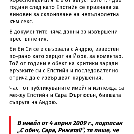
Кореспонденцията е от август 2010 г. - две
години след като Епстийн се признава за
виновен за склоняване на непълнолетна
към секс.
В документите няма данни за извършени
престъпления.
Би Би Си се е свързала с Андрю, известен
по-рано като херцог на Йорк, за коментар.
Той от години е обект на критики заради
връзките си с Епстийн и последователно
отрича да е извършвал нарушения.
Част от публикуваните имейли изглежда са
между Епстийн и Сара Фъргюсън, бившата
съпруга на Андрю.
В имейл от 4 април 2009 г., подписан
„С обич, Сара, Рижата!!“, тя пише, че