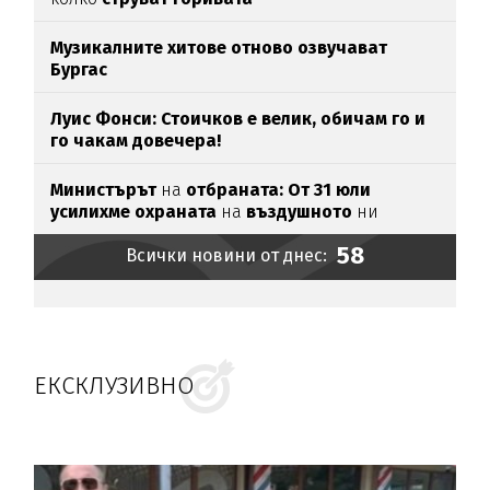
Музикалните хитове отново озвучават
Бургас
Луис Фонси: Стоичков е велик, обичам го и
го чакам довечера!
Министърът
на
отбраната: От 31 юли
усилихме охраната
на
въздушното
ни
пространство
58
Всички новини от днес:
ЕКСКЛУЗИВНО