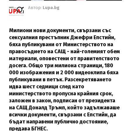
Автор:
Lupa.bg
Милиони нови документи, свързани със
сексуалния престъпник Джефри Епстийн,
бяха публикувани от Министерството на
правосъдието на САЩ - най-големият обем
материали, оповестени от правителството
досега. Общо три милиона страници, 180
000 изображения и 2 000 видеоклипа бяха
публикувани в петък. Разсекретяването
идва шест седмици след като
министерството пропусна крайния срок,
заложен в закон, подписан от президента
на САЩ Доналд Тръмп, който задължаваше
всички документи, свързани с Епстийн, да
бъдат направени публично достояние,
предава БГНЕС.