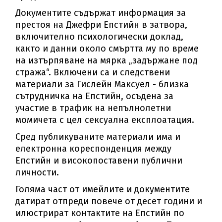
Документите съдържат информация за
престоя на Джефри Епстийн в затвора,
включително психологически доклад,
както и данни около смъртта му по време
на изтърпяване на мярка „задържане под
стража“. Включени са и следствени
материали за Гислейн Максуел - близка
сътрудничка на Епстийн, осъдена за
участие в трафик на непълнолетни
момичета с цел сексуална експлоатация.
Сред публикуваните материали има и
електронна кореспонденция между
Епстийн и високопоставени публични
личности.
Голяма част от имейлите и документите
датират отпреди повече от десет години и
илюстрират контактите на Епстийн по