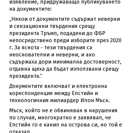
изявление, придружаващо публикуването
на документите:
„Някои от документите съдържат неверни
и сензационни твърдения срещу
президента Тръмп, подадени до ФБР
непосредствено преди изборите през 2020
г. За яснота - тези твърдения са
неоснователни и неверни, и ако
съдържаха дори минимална достоверност,
отдавна щяха да бъдат използвани срещу
президента.“
Документите включват и електронна
кореспонденция между Епстийн и
технологичния милиардер Илон Мъск.
Мъск, който не е обвиняван в нарушения
по случая, многократно е заявявал, че
Епстийн го е канил на острова си, но той е
отказал.