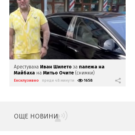
Арестуваха
Иван Шилето
за
палежа на
Майбаха
на
Митьо Очите
(снимки)
Ексклузивно
преди 48 минути
1658
ОЩЕ НОВИНИ