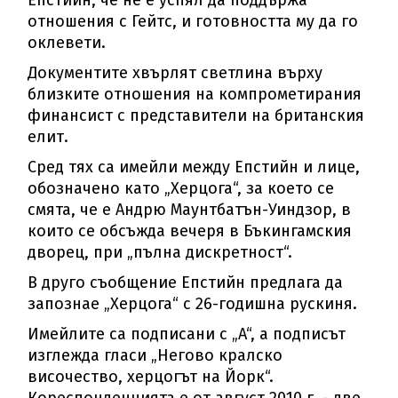
Епстийн, че не е успял да поддържа
отношения с Гейтс, и готовността му да го
оклевети.
Документите хвърлят светлина върху
близките отношения на компрометирания
финансист с представители на британския
елит.
Сред тях са имейли между Епстийн и лице,
обозначено като „Херцога“, за което се
смята, че е Андрю Маунтбатън-Уиндзор, в
които се обсъжда вечеря в Бъкингамския
дворец, при „пълна дискретност“.
В друго съобщение Епстийн предлага да
запознае „Херцога“ с 26-годишна рускиня.
Имейлите са подписани с „A“, а подписът
изглежда гласи „Негово кралско
височество, херцогът на Йорк“.