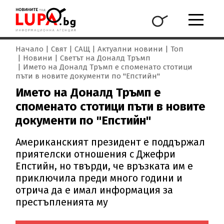
Начало
Свят
САЩ
Актуални новини
Топ
Новини
Светът на Доналд Тръмп
Името на Доналд Тръмп е споменато стотици
пъти в новите документи по "Епстийн"
Името на Доналд Тръмп е
споменато стотици пъти в новите
документи по "Епстийн"
Американският президент е поддържал
приятелски отношения с Джефри
Епстийн, но твърди, че връзката им е
приключила преди много години и
отрича да е имал информация за
престъпленията му