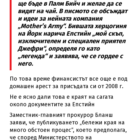
ще бъде в Палм Бийч и желае да се
видят на чай. В писмото се обсъждат
и идеи за нейната компания
„Mother’s Army“. Бившата херцогиня
на Йорк нарича Епстийн „мой скъп,
изключителен и специален приятел
Джефри“, определя го като
„легенда“ и заявява, че се гордее с
него.
По това време финансистът все още е под
домашен арест за присъдата си от 2008 г.
Не е ясно дали това е краят на сагата
около документите за Епстийн
Заместник-главният прокурор Бланш
заяви, че публикуването „бележи края на
много обстоен процес“, което предполага,
че според Министерството на