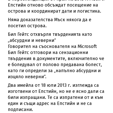
Епстийн отново обсъждат посещение на
острова и координират дати и логистика.
Няма доказателства Мъск някога да е
посетил острова.
Бил Гейтс отхвърля твърденията като
„абсурдни и неверни“
Говорител на съоснователя на Microsoft
Бил Гейтс отговори на сензационни
твърдения в документите, включително че
е боледувал от полово предавана болест,
като ги определи за „напълно абсурдни и
изцяло неверни“.
Два имейла от 18 юли 2013 г. изглежда са
изготвени от Епстийн, но не е ясно дали са
били изпращани. Те са изпратени от и към
един и същи адрес на Епстийн и не са
подписани.