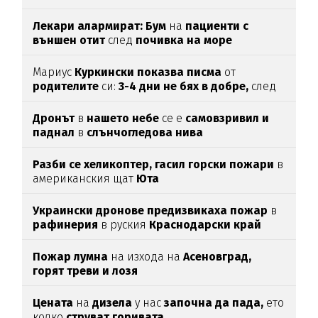
Лекари алармират: Бум
на
пациенти с
външен отит
след
почивка на море
Мариус
Куркински показва писма
от
родителите
си:
3-4 дни не бях в добре,
след
като ги
прочетох
Дронът
в
нашето небе
се е
самовзривил и
паднал
в
слънчогледова нива
Разби се хеликоптер,
гасил горски пожари
в
американския щат
Юта
Украински дронове предизвикаха пожар
в
рафинерия
в руския
Краснодарски край
Пожар лумна
на изхода на
Асеновград,
горят треви и лозя
Цената
на
дизела
у нас
започна да пада,
ето
колко
струват горивата