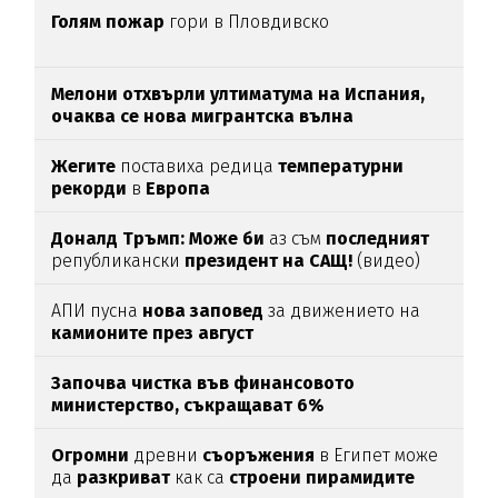
Голям пожар
гори в Пловдивско
Мелони отхвърли ултиматума на Испания,
очаква се нова мигрантска вълна
Жегите
поставиха редица
температурни
рекорди
в
Европа
Доналд Тръмп:
Може би
аз съм
последният
републикански
президент на САЩ!
(видео)
АПИ пусна
нова заповед
за движението на
камионите през август
Започва чистка във финансовото
министерство, съкращават 6%
Огромни
древни
съоръжения
в Египет може
да
разкриват
как са
строени пирамидите