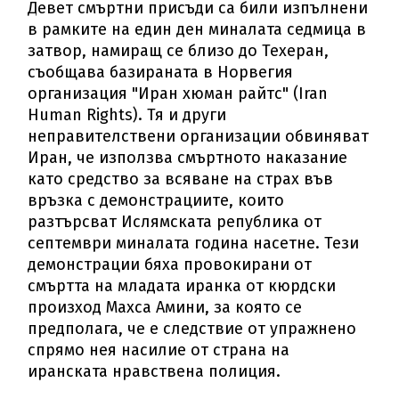
Девет смъртни присъди са били изпълнени
в рамките на един ден миналата седмица в
затвор, намиращ се близо до Техеран,
съобщава базираната в Норвегия
организация "Иран хюман райтс" (Iran
Human Rights). Тя и други
неправителствени организации обвиняват
Иран, че използва смъртното наказание
като средство за всяване на страх във
връзка с демонстрациите, които
разтърсват Ислямската република от
септември миналата година насетне. Тези
демонстрации бяха провокирани от
смъртта на младата иранка от кюрдски
произход Махса Амини, за която се
предполага, че е следствие от упражнено
спрямо нея насилие от страна на
иранската нравствена полиция.