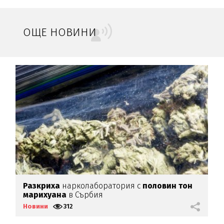
ОЩЕ НОВИНИ
Разкриха
нарколаборатория с
половин тон
Г
марихуана
в Сърбия
п
Новини
312
Н