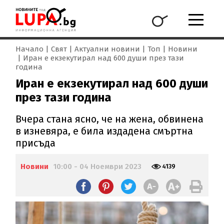
Начало
Свят
Актуални новини
Топ
Новини
Иран е екзекутирал над 600 души през тази
година
Иран е екзекутирал над 600 души
през тази година
Вчера стана ясно, че на жена, обвинена
в изневяра, е била издадена смъртна
присъда
Новини
10:00 - 04 Ноември 2023
4139