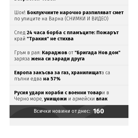
Шок!:
Боклукчиите нарочно разпиляват смет
по улиците на Варна (СНИМКИ И ВИДЕО)
След
24 часа борба с пламъците: Пожарът
край
"Тракия" не стихва
Гръм в рая:
Караджов
от
"Бригада Нов дом"
заряза
жена си заради друга
Европа закъсва за газ,
хранилищат
а са
пълни едва
на 57%
Русия удари кораби с военни товар
и в
Черно море,
унищожи
и армейски
влак
(ВИДЕО)
160
Всички новини от днес: