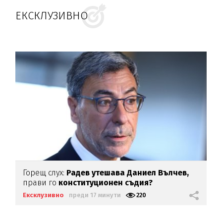
ЕКСКЛУЗИВНО
Горещ слух:
Радев утешава Даниел Вълчев,
прави го
конституционен съдия?
Ексклузивно
преди 17 минути
220