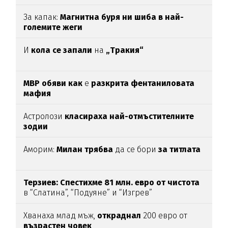
За капак:
Магнитна буря ни шиба в най-
големите жеги
И
кола се запали
на
„Тракия“
МВР обяви как
е
разкрита фентаниловата
мафия
Астролози
класираха най-отмъстителните
зодии
Аморим:
Милан трябва
да се бори
за титлата
Терзиев: Спестихме 81 млн. евро от чистота
в “Слатина”, “Подуяне” и “Изгрев”
Хванаха млад мъж,
откраднал
200 евро от
възрастен
човек