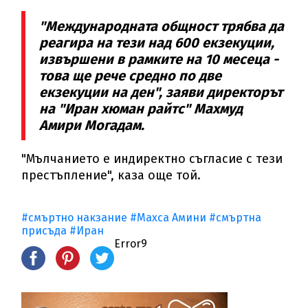
"Международната общност трябва да
реагира на тези над 600 екзекуции,
извършени в рамките на 10 месеца -
това ще рече средно по две
екзекуции на ден", заяви директорът
на "Иран хюман райтс" Махмуд
Амири Могадам.
"Мълчанието е индиректно съгласие с тези
престъпление", каза още той.
#смъртно накзание
#Махса Амини
#смъртна
присъда
#Иран
Error9