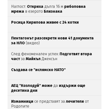
Наглост:
Откриха
дълга 16 м
риболовна
мрежа
в езерото
Близнака
Росица Кирилова
живее с 24 котки
Пентагонът разсекрети нови 41 документа
за НЛО
(видео)
След феноменален успех:
Подготвят втора
част
за
Майкъл
Джексън
Създава се "ислямско НАТО"
АЕЦ "Козлодуй" може
да
издържи още
десетина дни
Измамници
се представят за
лечители
от
Родопите