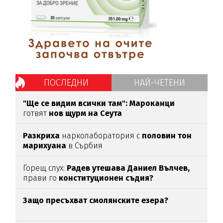
ПОСЛЕДНИ
НАЙ-ЧЕТЕНИ
"Ще се видим всички там":
Мароканци
готвят
нов щурм на Сеута
Разкриха
нарколаборатория с
половин тон
марихуана
в Сърбия
Горещ слух:
Радев утешава Даниел Вълчев,
прави го
конституционен съдия?
Защо пресъхват смолянските езера?