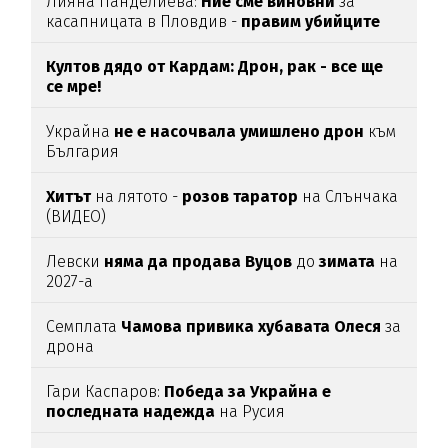
Лияна Панделиева:
Ние сме виновни
за
касапницата в Пловдив -
правим убийците
медийни звезди!
Култов дядо от Кардам: Дрон, рак - все ще
се мре!
Украйна
не е насочвала умишлено дрон
към
България
Хитът
на лятото -
розов таратор
на Слънчака
(ВИДЕО)
Левски
няма да продава Вуцов
до
зимата
на
2027-а
Семплата
Чамова привика хубавата Олеся
за
дрона
Гари Каспаров:
Победа за Украйна е
последната надежда
на Русия