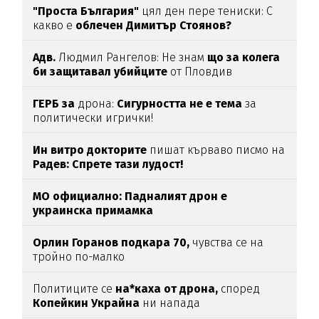
"Проста България"
цял ден пере тениски: С
какво е
облечен Димитър Стоянов?
Адв.
Людмил Рангелов: Не знам
що за колега
би защитавал убийците
от Пловдив
ГЕРБ за
дрона:
Сигурността не е тема
за
политически игрички!
Ин витро докторите
пишат кърваво писмо на
Радев: Спрете тази лудост!
МО официално: Падналият дрон е
украинска примамка
Орлин Горанов подкара 70,
чувства се на
тройно по-малко
Политиците се
на*каха от дрона,
според
Копейкин Украйна
ни напада