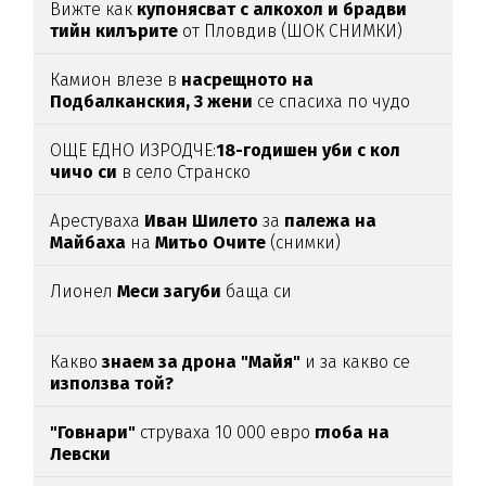
Вижте как
купонясват с алкохол и брадви
тийн килърите
от Пловдив (ШОК СНИМКИ)
Камион влезе в
насрещното на
Подбалканския, 3 жени
се спасиха по чудо
(ВИДЕО)
ОЩЕ ЕДНО ИЗРОДЧЕ:
18-годишен уби с кол
чичо си
в село Странско
Арестуваха
Иван Шилето
за
палежа на
Майбаха
на
Митьо Очите
(снимки)
Лионел
Меси загуби
баща си
Какво
знаем за дрона "Майя"
и за какво се
използва той?
"Говнари"
струваха 10 000 евро
глоба на
Левски