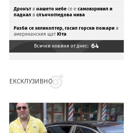
като ги
прочетох
Дронът
в
нашето небе
се е
самовзривил и
паднал
в
слънчогледова нива
Разби се хеликоптер,
гасил горски пожари
в
американския щат
Юта
64
Всички новини от днес:
ЕКСКЛУЗИВНО