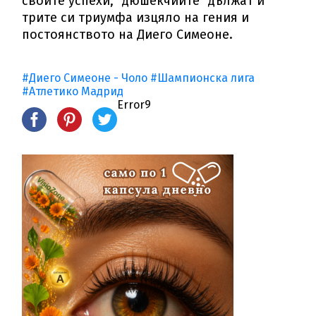
своите успехи, "дюшекчиите" дължат и
трите си триумфа изцяло на гения и
постоянството на Диего Симеоне.
#Диего Симеоне - Чоло
#Шампионска лига
#Атлетико Мадрид
Error9