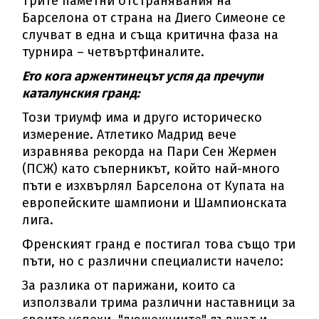
Трите паметни отстранявания на
Барселона от страна на Диего Симеоне се
случват в една и съща критична фаза на
турнира – четвъртфиналите.
Ето кога аржентинецът успя да пречупи
каталунския гранд:
Този триумф има и друго историческо
измерение. Атлетико Мадрид вече
изравнява рекорда на Пари Сен Жермен
(ПСЖ) като съперникът, който най-много
пъти е изхвърлял Барселона от Купата на
европейските шампиони и Шампионската
лига.
Френският гранд е постигал това също три
пъти, но с различни специалисти начело:
За разлика от парижани, които са
използвали трима различни наставници за