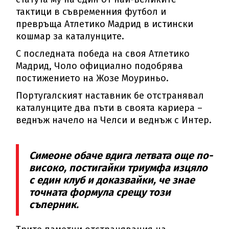
тактици в съвременния футбол и
превръща Атлетико Мадрид в истински
кошмар за каталунците.
С последната победа на своя Атлетико
Мадрид, Чоло официално подобрява
постижението на Жозе Моуриньо.
Португалският наставник бе отстранявал
каталунците два пъти в своята кариера –
веднъж начело на Челси и веднъж с Интер.
Симеоне обаче вдига летвата още по-
високо, постигайки триумфа изцяло
с един клуб и доказвайки, че знае
точната формула срещу този
съперник.