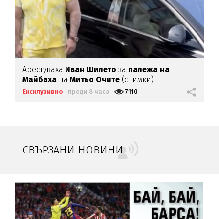
Арестуваха
Иван Шилето
за
палежа на
Майбаха
на
Митьо Очите
(снимки)
Ексклузивно
преди 8 часа
7110
СВЪРЗАНИ НОВИНИ