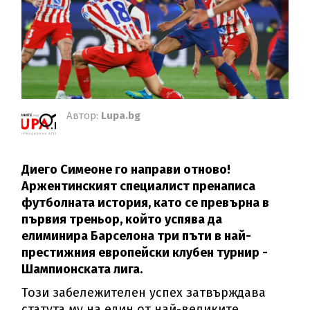
Автор:
Lupa.bg
Диего Симеоне го направи отново!
Аржентинският специалист пренаписа
футболната история, като се превърна в
първия треньор, който успява да
елиминира Барселона три пъти в най-
престижния европейски клубен турнир -
Шампионската лига.
Този забележителен успех затвърждава
статута му на един от най-великите