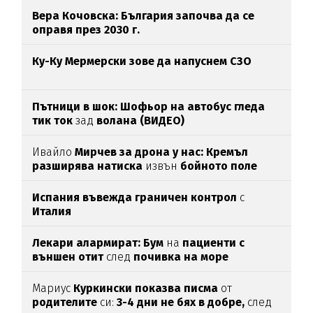
Вера Кочовска: България започва да се
оправя през 2030 г.
Ку-Ку Мермерски зове да напуснем СЗО
Пътници в шок: Шофьор на автобус гледа
тик ток
зад
волана (ВИДЕО)
Ивайло
Мирчев за дрона у нас: Кремъл
разширява натиска
извън
бойното поле
Испания въвежда граничен контрол
с
Италия
Лекари алармират: Бум
на
пациенти с
външен отит
след
почивка на море
Мариус
Куркински показва писма
от
родителите
си:
3-4 дни не бях в добре,
след