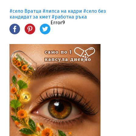
#село Вратца
#липса на кадри
#село без
кандидат за кмет
#работна ръка
Error9