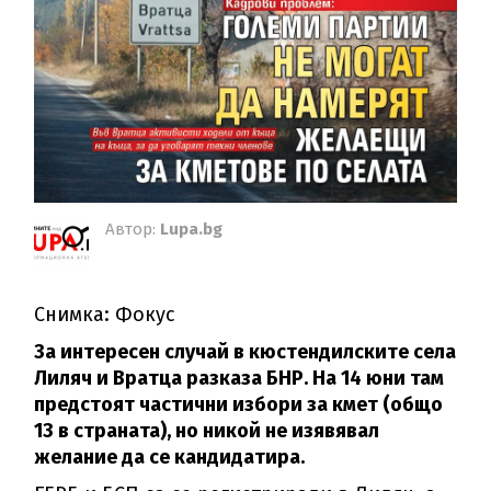
Автор:
Lupa.bg
Снимка: Фокус
За интересен случай в кюстендилските села
Лиляч и Вратца разказа БНР. На 14 юни там
предстоят частични избори за кмет (общо
13 в страната), но никой не изявявал
желание да се кандидатира.