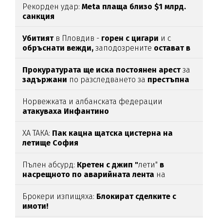
Рекорден удар:
Meta плаща близо $1 млрд.
санкция
Убитият
в Пловдив -
горен с цигари
и с
обръснати вежди,
заподозрените
остават в
ареста
Прокуратурата ще иска постоянен арест
за
задържани
по разследването за
престъпна
група във ВиК-Бургас
Норвежката и албанската федерации
атакуваха Инфантино
ХА ТАКА:
Пак кацна щатска цистерна на
летище София
Пълен абсурд:
Кретен с джип "
лети"
в
насрещното по аварийната лента
на
магистрала
"Тракия“
(ВИДЕО)
Брокери изпищяха:
Блокират сделките с
имоти!