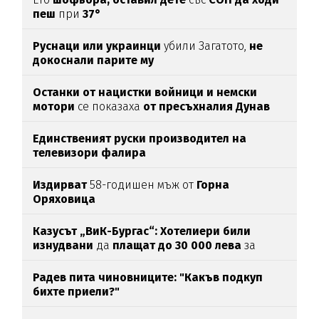
пеш
при
37°
Руснаци или украинци
убили Загатото,
не
докоснали парите му
Останки от нацистки войници и немски
мотори
се показаха
от пресъхналия Дунав
(СНИМКИ)
Единственият руски производител на
телевизори фалира
Издирват
58-годишен мъж от
Горна
Оряховица
Казусът „ВиК-Бургас“: Хотелиери били
изнудвани
да
плащат до 30 000 лева
за
вода
Радев пита чиновниците: "Какъв подкуп
бихте приели?"