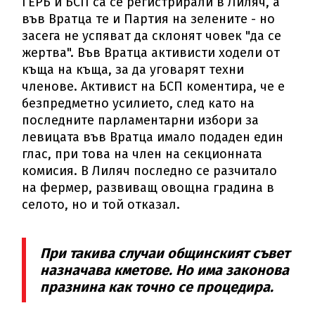
ГЕРБ и БСП са се регистрирали в Лиляч, а
във Вратца те и Партия на зелените - но
засега не успяват да склонят човек "да се
жертва". Във Вратца активисти ходели от
къща на къща, за да уговарят техни
членове. Активист на БСП коментира, че е
безпредметно усилието, след като на
последните парламентарни избори за
левицата във Вратца имало подаден един
глас, при това на член на секционната
комисия. В Лиляч последно се разчитало
на фермер, развиващ овощна градина в
селото, но и той отказал.
При такива случаи общинският съвет
назначава кметове. Но има законова
празнина как точно се процедира.