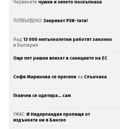
Червените
чушки и зелето поскъпнаха
ПОТВЪРДЕНО:
Закриват РЗИ-тата!
Над
13 000 непълнолетни работят законно
в България
Oще пет рашки влизат в санкциите на ЕС
Софи Маринова се пресели
на
Слънчака
Главчев се одитира... сам
УЖАС:
И Нидерландия пропищя от
издънката ни в Банско