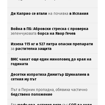
Ди Каприо се втали
на почивка
в Испания
Война в ПБ: Абровски стресна с проверка
зеленчуковата
борса на Явор Гечев
Иззеха 115 кг и 527 литра опасни препарати
за
растителна защита
ВМС чакат още един миноловец до края на
годината
Десетки изпратиха Димитър Шумналиев в
сетния му път
Път в Перник пропадна, обявиха частично
бедствено положение
Ето
шофьора, оставил дете
със
СОП да ходи