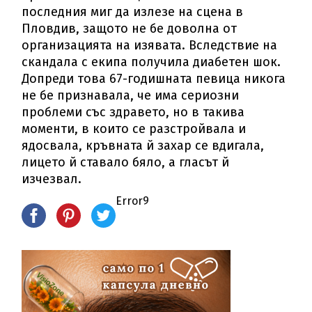
последния миг да излезе на сцена в
Пловдив, защото не бе доволна от
организацията на изявата. Вследствие на
скандала с екипа получила диабетен шок.
Допреди това 67-годишната певица никога
не бе признавала, че има сериозни
проблеми със здравето, но в такива
моменти, в които се разстройвала и
ядосвала, кръвната й захар се вдигала,
лицето й ставало бяло, а гласът й
изчезвал.
Error9