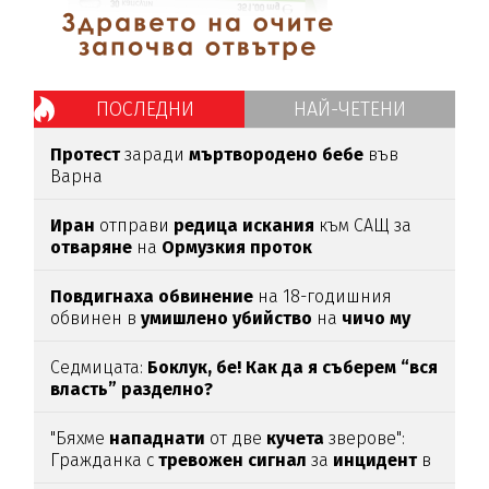
ПОСЛЕДНИ
НАЙ-ЧЕТЕНИ
Протест
заради
мъртвородено
бебе
във
Варна
Иран
отправи
редица
искания
към САЩ за
отваряне
на
Ормузкия
проток
Повдигнаха
обвинение
на 18-годишния
обвинен в
умишлено
убийство
на
чичо
му
Седмицата:
Боклук, бе! Как да я съберем “вся
власть” разделно?
"Бяхме
нападнати
от две
кучета
зверове":
Гражданка с
тревожен
сигнал
за
инцидент
в
Благоевград