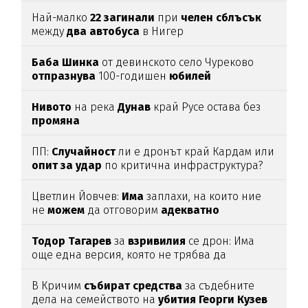
дрона
Най-малко
22
загинали
при
челен
сблъсък
между
два
автобуса
в Нигер
Баба
Шинка
от девинското село Чуреково
отпразнува
100-годишен
юбилей
Нивото
на река
Дунав
край Русе остава без
промяна
ПП:
Случайност
ли е дронът край Кардам или
опит
за
удар
по критична инфраструктура?
Цветлин Йовчев:
Има
заплахи, на които ние
не
можем
да отговорим
адекватно
Тодор
Тагарев
за
взривилия
се дрон: Има
още една версия, която не трябва да
изключваме
В Кричим
събират
средства
за съдебните
дела на семейството на
убития
Георги
Кузев