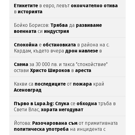
Етикетите
в евро, левът
окончателно
отива
в
историята
Бойко Борисов:
Трябва
да
развиваме
военната
си
индустрия
Спокойна
е
обстановката
в района на с.
Кардам, където вчера
дрон
навлезе
в
българското
въздушно
пространство
Схема
за 30 000 лв. и такса "спокойствие"
остави
Христо
Широков
в
ареста
Какви са
последиците
от
пожара
край
Асеновград
Първо в Lupa.bg: Спука
се
обходна
тръба в
Свети Влас,
хората
негодуват
Йотова:
Разочарована
съм
от примитивната
политическа
употреба
на инцидента с