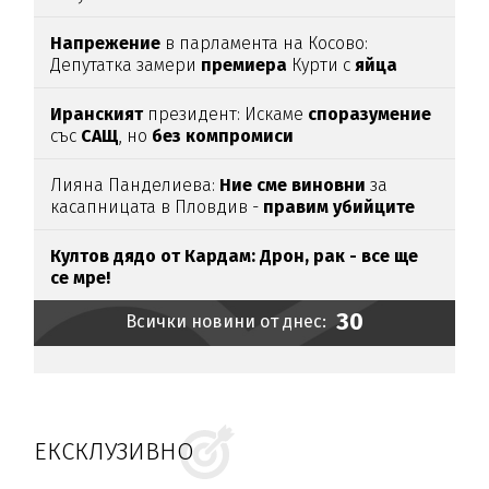
Напрежение
в парламента на Косово:
Депутатка замери
премиера
Курти с
яйца
Иранският
президент: Искаме
споразумение
със
САЩ
, но
без
компромиси
Лияна Панделиева:
Ние сме виновни
за
касапницата в Пловдив -
правим убийците
медийни звезди!
Култов дядо от Кардам: Дрон, рак - все ще
се мре!
30
Всички новини от днес:
ЕКСКЛУЗИВНО