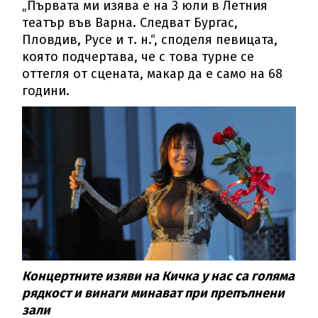
„Първата ми изява е на 3 юли в Летния
театър във Варна. Следват Бургас,
Пловдив, Русе и т. н.“, споделя певицата,
която подчертава, че с това турне се
оттегля от сцената, макар да е само на 68
години.
Концертните изяви на Кичка у нас са голяма
рядкост и винаги минават при препълнени
зали