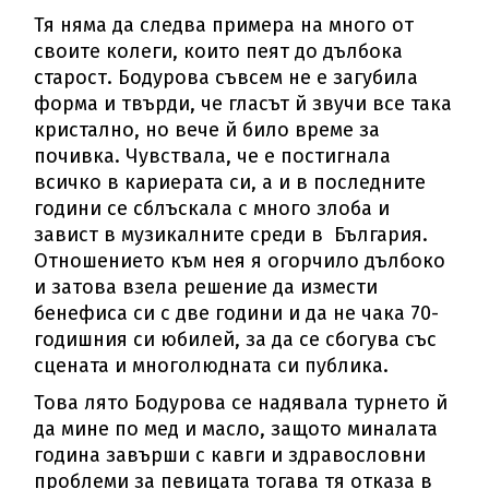
Тя няма да следва примера на много от
своите колеги, които пеят до дълбока
старост. Бодурова съвсем не е загубила
форма и твърди, че гласът й звучи все така
кристално, но вече й било време за
почивка. Чувствала, че е постигнала
всичко в кариерата си, а и в последните
години се сблъскала с много злоба и
завист в музикалните среди в България.
Отношението към нея я огорчило дълбоко
и затова взела решение да измести
бенефиса си с две години и да не чака 70-
годишния си юбилей, за да се сбогува със
сцената и многолюдната си публика.
Това лято Бодурова се надявала турнето й
да мине по мед и масло, защото миналата
година завърши с кавги и здравословни
проблеми за певицата тогава тя отказа в