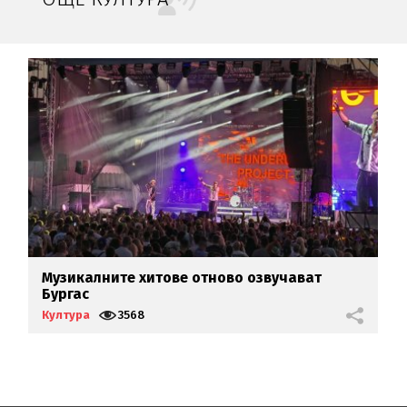
Музикалните хитове отново озвучават
Л
Бургас
г
Култура
3568
К