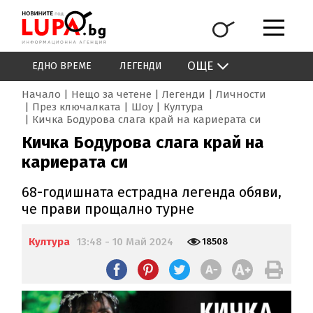
ОЩЕ
ЕДНО ВРЕМЕ
ЛЕГЕНДИ
Начало
Нещо за четене
Легенди
Личности
През ключалката
Шоу
Култура
Кичка Бодурова слага край на кариерата си
Кичка Бодурова слага край на
кариерата си
68-годишната естрадна легенда обяви,
че прави прощално турне
Култура
13:48 - 10 Май 2024
18508