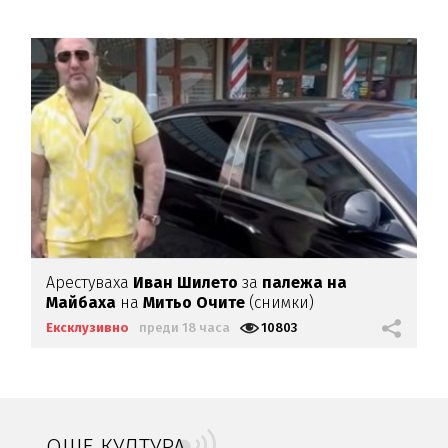
Арестуваха
Иван Шилето
за
палежа на
Майбаха
на
Митьо Очите
(снимки)
Ексклузивно
преди 18 часа
10803
ОЩЕ КУЛТУРА