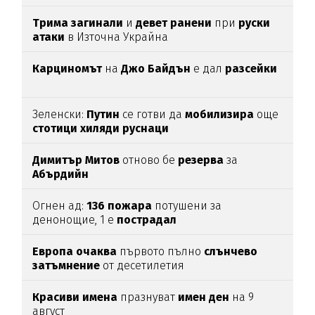
Трима
загинали
и
девет
ранени
при
руски
атаки
в Източна Украйна
Карциномът
на
Джо
Байдън
е дал
разсейки
Зеленски:
Путин
се готви да
мобилизира
още
стотици
хиляди
руснаци
Димитър
Митов
отново бе
резерва
за
Абърдийн
Огнен ад:
136
пожара
потушени за
денонощие, 1 е
пострадал
Европа
очаква
първото пълно
слънчево
затъмнение
от десетилетия
Красиви
имена
празнуват
имен
ден
на 9
август