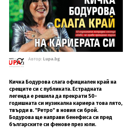
Автор:
Lupa.bg
Кичка Бодурова слага официален край на
срещите си с публиката. Естрадната
легенда е решила да прекрати 50-
годишната си музикална кариера това лято,
твърди в. "Ретро" в новия си брой.
Бодурова ще направи бенефиса си пред
българските си фенове през юли.