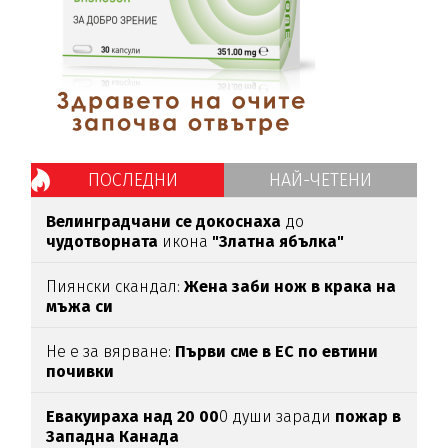
ПОСЛЕДНИ
НАЙ-ЧЕТЕНИ
Велинградчани се докоснаха
до
чудотворната
икона
"Златна ябълка"
Пиянски скандал:
Жена заби нож в крака на
мъжа си
Не е за вярване:
Първи сме в ЕС по евтини
почивки
Евакуираха над 20 00
0 души заради
пожар в
Западна Канада