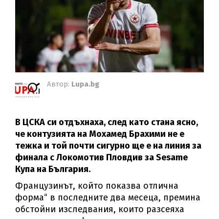
Автор:
Lupa.bg
В ЦСКА си отдъхнаха, след като стана ясно,
че контузията на Мохамед Брахими не е
тежка и той почти сигурно ще е на линия за
финала с Локомотив Пловдив за Sesame
Купа на България.
Французинът, който показва отлична
форма“ в последните два месеца, премина
обстойни изследвания, които разсеяха