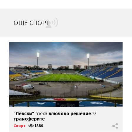
ОЩЕ СПОРТ
"Левски"
взеха
ключово
решение
за
У
трансферите
п
Спорт
1880
С