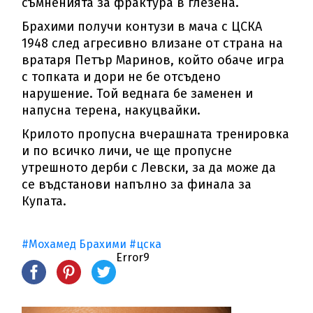
съмненията за фрактура в глезена.
Брахими получи контузи в мача с ЦСКА
1948 след агресивно влизане от страна на
вратаря Петър Маринов, който обаче игра
с топката и дори не бе отсъдено
нарушение. Той веднага бе заменен и
напусна терена, накуцвайки.
Крилото пропусна вчерашната тренировка
и по всичко личи, че ще пропусне
утрешното дерби с Левски, за да може да
се въдстанови напълно за финала за
Купата.
#Мохамед Брахими
#цска
Error9