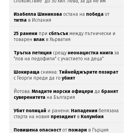
спокойствие" до 30 хил. лева, за да не им
спират
водата (подробности)
Изабелла
Шиникова
остана на
победа
от
титла
в Испания
25
ранени
при
сблъсък
между пътнически и
товарен
влак
в Хърватия
Тръгна
петиция
срещу
неонацистка
книга
за
"лов на педофили" с участието на деца"
Шокираща
снимка:
Тийнейджърите
позират
с Георги преди да го
убият
Йотова:
Младите
морски
офицери
да
бранят
суверенитета
на България
Убит
полицай
и ранени:
Нападения
белязаха
старта на новия
президент
в
Колумбия
Повишена
опасност
от
пожари
в Гърция