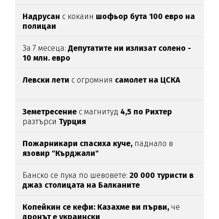
Надрусан
с кокаин
шофьор
бута 100 евро
на
полицаи
За 7 месеца:
Депутатите ни излизат солено -
10 млн. евро
Левски лети
с огромния
самолет на ЦСКА
Земетресение
с магнитуд
4,5 по Рихтер
разтърси
Турция
Пожарникари спасиха куче,
паднало в
язовир "Кърджали"
Банско се пука по шевовете:
20 000 туристи в
джаз столицата
на Балканите
Копейкин се кефи:
Казахме ви първи,
че
дронът е украински