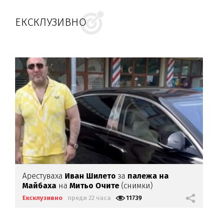
ЕКСКЛУЗИВНО
Арестуваха
Иван Шилето
за
палежа на
Майбаха
на
Митьо Очите
(снимки)
Ексклузивно
преди 22 часа
11739