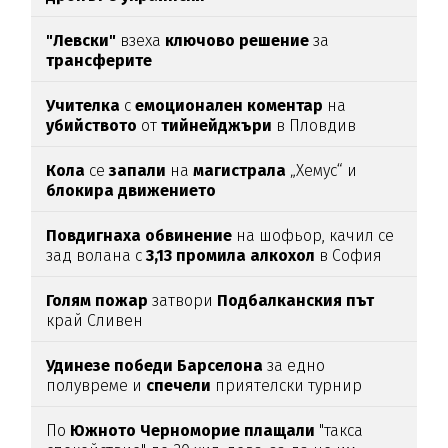
"Левски"
взеха
ключово
решение
за
трансферите
Учителка
с
емоционален
коментар
на
убийството
от
тийнейджъри
в Пловдив
Кола
се
запали
на
магистрала
„Хемус“ и
блокира
движението
Повдигнаха
обвинение
на шофьор, качил се
зад волана с
3,13
промила
алкохол
в София
Голям
пожар
затвори
Подбалканския
път
край Сливен
Удинезе
победи
Барселона
за едно
полувреме и
спечели
приятелски турнир
По
Южното
Черноморие
плащали
"такса