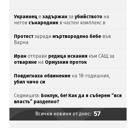
Украинец
е
задържан
за
убийството
на
негов
сънародник
в частен комплекс в
община
Несебър
Протест
заради
мъртвородено
бебе
във
Варна
Иран
отправи
редица
искания
към САЩ за
отваряне
на
Ормузкия
проток
Повдигнаха
обвинение
на 18-годишния,
убил
чичо
си
Седмицата:
Боклук, бе! Как да я съберем “вся
власть” разделно?
57
Всички новини от днес: