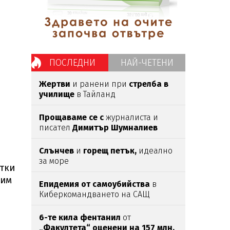
ПОСЛЕДНИ
НАЙ-ЧЕТЕНИ
Жертви
и ранени при
стрелба в
училище
в Тайланд
Прощаваме се с
журналиста и
писател
Димитър Шумналиев
Слънчев
и
горещ петък,
идеално
за море
итки
 им
Епидемия от самоубийства
в
Киберкомандването на САЩ
6-те кила фентанил
от
„Факултета“ оценени на 157 млн.