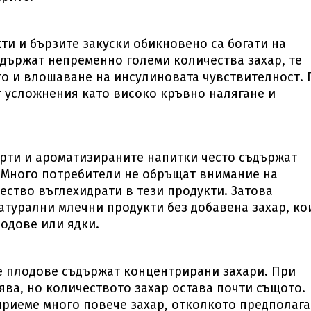
и и бързите закуски обикновено са богати на
ъдържат непременно големи количества захар, те
ото и влошаване на инсулиновата чувствителност.
т усложнения като високо кръвно налягане и
рти и ароматизираните напитки често съдържат
 Много потребители не обръщат внимание на
ество въглехидрати в тези продукти. Затова
атурални млечни продукти без добавена захар, ко
лодове или ядки.
те плодове съдържат концентрирани захари. При
ява, но количеството захар остава почти същото.
приеме много повече захар, отколкото предполага