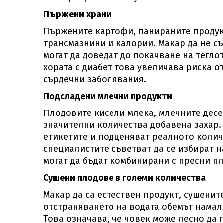
Пържени храни
Пържените картофи, панираните продукт
трансмазнини и калории. Макар да не с
могат да доведат до покачване на тегл
хората с диабет това увеличава риска о
сърдечни заболявания.
Подсладени млечни продукти
Плодовите кисели млека, млечните десе
значителни количества добавена захар.
етикетите и подценяват реалното колич
специалистите съветват да се избират н
могат да бъдат комбинирани с пресни п
Сушени плодове в големи количества
Макар да са естествен продукт, сушени
отстраняването на водата обемът намал
Това означава, че човек може лесно да 