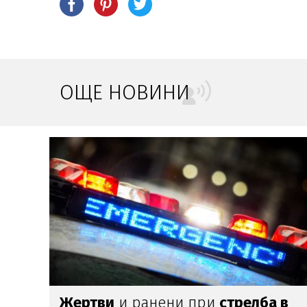
ОЩЕ НОВИНИ
в
Прощаваме се с
журналиста и