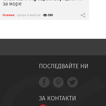
Киберкомандването на САЩ
„Ф
ев
Новини
преди 7 минути
371
Нов
ПОСЛЕДВАЙТЕ НИ
ЗА КОНТАКТИ