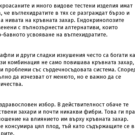
 кроасаните и много видове тестени изделия имат
, че въглехидратите в тях се разграждат бързо и
а нивата на кръвната захар. Ендокринолозите
менени с пълнозърнести алтернативи, които
-бавното усвояване на въглехидратите.
афли и други сладки изкушения често са богати к
Тази комбинация не само повишава кръвната захар,
 и проблеми със сърдечносъдовата система. Споре
лно да изчезват от менюто, но е важно да се
ичества.
здравословен избор. В действителност обаче те
ствени захари и почти никакви фибри. Това ги пр
ношение на влиянието им върху кръвната захар.
е консумира цял плод, тъй като съдържащите се в
арите.