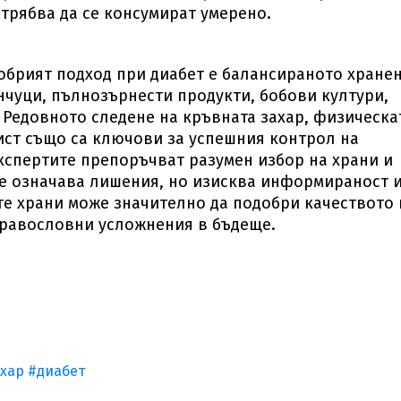
трябва да се консумират умерено.
обрият подход при диабет е балансираното хранен
чуци, пълнозърнести продукти, бобови култури,
 Редовното следене на кръвната захар, физическа
ист също са ключови за успешния контрол на
експертите препоръчват разумен избор на храни и
не означава лишения, но изисква информираност 
е храни може значително да подобри качеството 
дравословни усложнения в бъдеще.
хар
#диабет