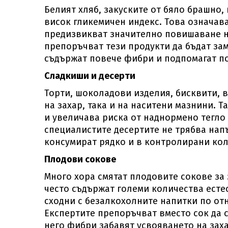
Белият хляб, закуските от бяло брашно,
висок гликемичен индекс. Това означава
предизвикват значително повишаване н
препоръчват тези продукти да бъдат за
съдържат повече фибри и подпомагат по
Сладкиши и десерти
Торти, шоколадови изделия, бисквити, в
на захар, така и на наситени мазнини. 
и увеличава риска от наднормено тегло
специалистите десертите не трябва напъ
консумират рядко и в контролирани кол
Плодови сокове
Много хора смятат плодовите сокове за 
често съдържат големи количества есте
сходни с безалкохолните напитки по от
Експертите препоръчват вместо сок да с
него фибри забавят усвояването на зах