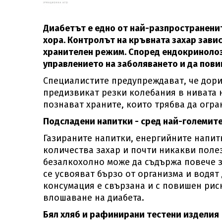
Диабетът е едно от най-разпространенит
хора. Контролът на кръвната захар зави
хранителен режим. Според ендокринолоз
управлението на заболяването и да пови
Специалистите предупреждават, че дори 
предизвикат резки колебания в нивата н
познават храните, които трябва да огра
Подсладени напитки - сред най-големите
Газираните напитки, енергийните напит
количества захар и почти никакви поле
безалкохолно може да съдържа повече з
се усвояват бързо от организма и водят
консумация е свързана и с повишен рис
влошаване на диабета.
Бял хляб и рафинирани тестени изделия