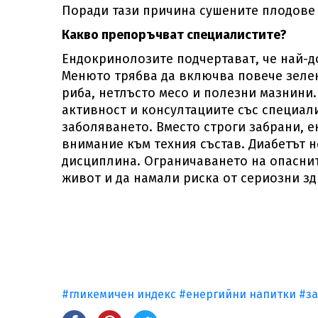
Поради тази причина сушените плодове 
Какво препоръчват специалистите?
Ендокринолозите подчертават, че най-д
Менюто трябва да включва повече зелен
риба, нетлъсто месо и полезни мазнини.
активност и консултациите със специал
заболяването. Вместо строги забрани, 
внимание към техния състав. Диабетът 
дисциплина. Ограничаването на опаснит
живот и да намали риска от сериозни з
#гликемичен индекс
#енергийни напитки
#за