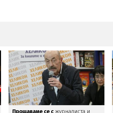
Слънчев
и
горещ петък,
идеално