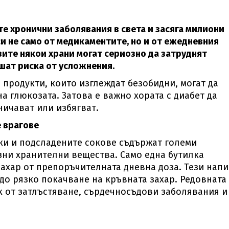
е хронични заболявания в света и засяга милиони
си не само от медикаментите, но и от ежедневния
ите някои храни могат сериозно да затруднят
шат риска от усложнения.
продукти, които изглеждат безобидни, могат да
а глюкозата. Затова е важно хората с диабет да
ничават или избягват.
 врагове
ки и подсладените сокове съдържат големи
зни хранителни вещества. Само една бутилка
ахар от препоръчителната дневна доза. Тези нап
 до рязко покачване на кръвната захар. Редовната
к от затлъстяване, сърдечносъдови заболявания и