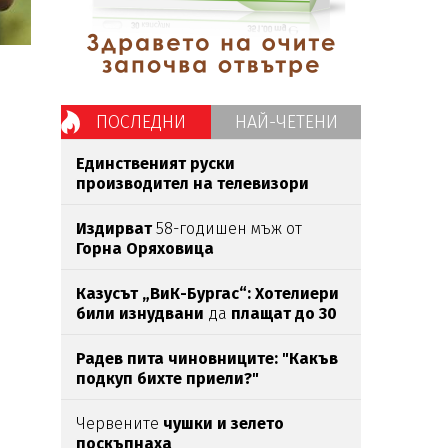
ПОСЛЕДНИ
НАЙ-ЧЕТЕНИ
Единственият руски
производител на телевизори
фалира
Издирват
58-годишен мъж от
Горна
Оряховица
Казусът „ВиК-Бургас“: Хотелиери
били изнудвани
да
плащат до 30
000 лева
за
вода
Радев пита чиновниците: "Какъв
подкуп бихте приели?"
Червените
чушки и зелето
поскъпнаха