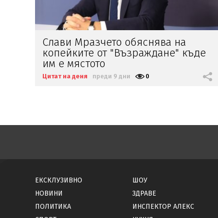
Константин Проданов въобще не
де
е селски цървул, а изискан
джентълмен
Цитат на деня
преди 14 дни
0
ЕКСКЛУЗИВНО
ШОУ
НОВИНИ
ЗДРАВЕ
ПОЛИТИКА
ИНСПЕКТОР АЛЕКС