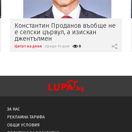
Благо Калашника в студиото на
БНТ за финала на световното
Цитат на деня
преди 19 дни
0
ЗА НАС
РЕКЛАМНА ТАРИФА
ОБЩИ УСЛОВИЯ