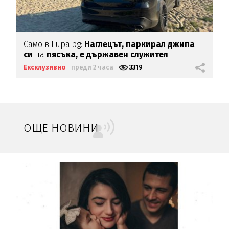
Само в Lupa.bg:
Наглецът, паркирал джипа
си
на
пясъка, е държавен служител
Ексклузивно
преди 2 часа
3319
ОЩЕ НОВИНИ