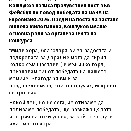
Кошлуков написа прочувствен пост във
Фейсбук по повод победата на DARA на
Евровизия 2026. Преди на поста да застане
Милена Милотинова, Кошлуков имаше
основна роля за организацията на
конкурса.
"Мили хора, благодаря ви за радостта и
подкрепата за Дара! Не мога да скрия
колко съм щастлив ( и мъничко горд,
признавам си) от победата на нашето
момиче! Благодаря ви и за
поздравленията, които получих, искрено
се трогнах!
Някой ден, но не сега, че отиваме да
поливаме победата, ще разкажа цялата
история на този успех, за който заслуги
имат много хора....