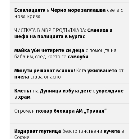
Ескалацията
в
Черно море заплашва
света с
нова криза
ЧИСТКАТА В МВР ПРОДЪЛЖАВА:
Смениха и
шефа на полицията в Бургас
Майка уби четирите си деца
с помощта на
баба им, след което се
самоуби
Минути решават всичко!
Кога
ужилването
от
пчела
става опасно
Кметът
на
Дупница избута дете
с
увреждане
в
храм
Огромен
пожар блокира АМ „Тракия“
Издирват глутница
безстопанствени
кучета
в
София