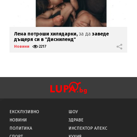
Лена потроши хилядарки,
за да
заведе
С
дъщеря си в "Дисниленд"
с
Новини
2217
Н
ЕКСКЛУЗИВНО
ШОУ
НОВИНИ
ЗДРАВЕ
ПОЛИТИКА
ИНСПЕКТОР АЛЕКС
СПОРТ
КУХНЯ