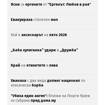
Ясни
са
ергените
от
"Ергенът: Любов в рая"
Евакуираха
столичен
мол
Кой е
аксесоарът
на
лято 2026
„Баба хулиганка“ удари
в
„Дружба“
Край
на
етикетите
в
лева
Хванаха
с два вида
допинг национал
по
класическа
борба
"Убиха един ангел":
близки на Георги Кузев
се събраха
пред дома му