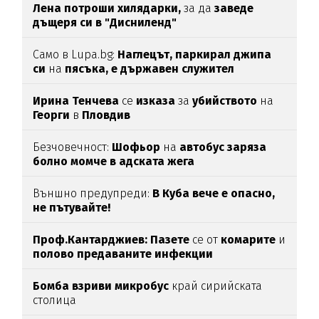
Лена потроши хилядарки,
за да
заведе
дъщеря си в "Дисниленд"
Само в Lupa.bg:
Наглецът, паркирал джипа
си
на
пясъка, е държавен служител
Ирина Тенчева
се
изказа
за
убийството
на
Георги
в
Пловдив
Безчовечност:
Шофьор
на
автобус заряза
болно момче в адската жега
Външно предупреди:
В
Куба вече е опасно,
не пътувайте!
Проф.Кантарджиев: Пазете
се от
комарите
и
полово предаваните инфекции
Бомба взриви микробус
край сирийската
столица