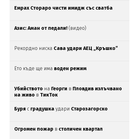
Емрах Стораро чисти имидж със сватба
Азис: Аман от педали!
(видео)
Рекордно ниска
Сава удари АЕЦ „Кръшко“
Ето къде ще има
воден режим
Убийството
на
Георги
в
Пловдив излъчвано
на живо
в
ТикТок
Буря
с
градушка
удари
Старозагорско
Огромен пожар
в
столичен квартал