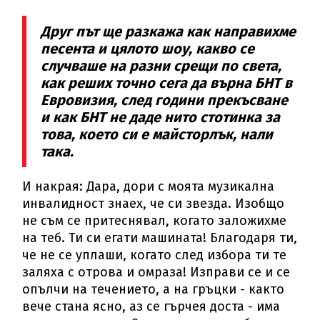
Друг път ще разкажа как направихме
песента и цялото шоу, какво се
случваше на разни срещи по света,
как реших точно сега да върна БНТ в
Евровизия, след години прекъсване
и как БНТ не даде нито стотинка за
това, което си е майсторлък, нали
така.
И накрая: Дара, дори с моята музикална
инвалидност знаех, че си звезда. Изобщо
не съм се притеснявал, когато заложихме
на теб. Ти си егати машината! Благодаря ти,
че не се уплаши, когато след избора ти те
заляха с отрова и омраза! Изправи се и се
опълчи на течението, а на гръцки - както
вече стана ясно, аз се гърчея доста - има