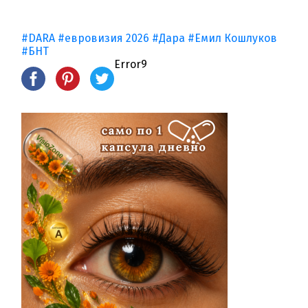
#DARA
#евровизия 2026
#Дара
#Емил Кошлуков
#БНТ
Error9