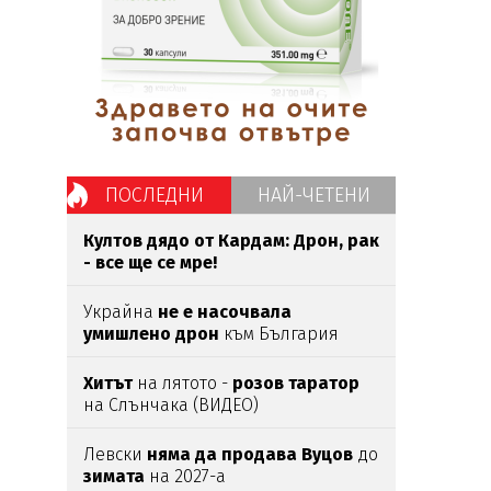
ПОСЛЕДНИ
НАЙ-ЧЕТЕНИ
Култов дядо от Кардам: Дрон, рак
- все ще се мре!
Украйна
не е насочвала
умишлено дрон
към България
Хитът
на лятото -
розов таратор
на Слънчака (ВИДЕО)
Левски
няма да продава Вуцов
до
зимата
на 2027-а