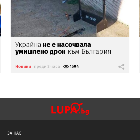
Хитът
на лятото -
розов таратор
на Слънчака (ВИДЕО)
Новини
преди 2 часа
3289
ЗА НАС