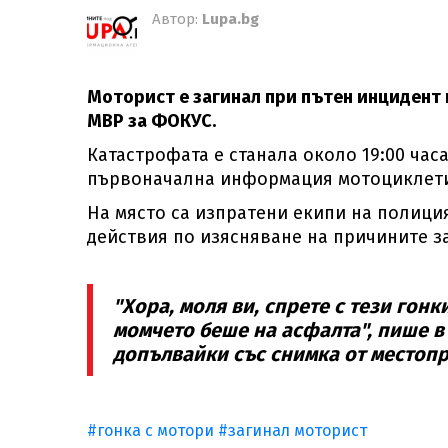
Автор:
Lupa.bg
Моторист е загинал при пътен инцидент
МВР за ФОКУС.
Катастрофата е станала около 19:00 часа
първоначална информация мотоциклети
На място са изпратени екипи на полици
действия по изясняване на причините з
"Хора, моля ви, спрете с тези гонк
момчето беше на асфалта", пише в
допълвайки със снимка от местоп
#гонка с мотори
#загинал моторист