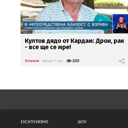
рак
Украйна
не е насочвала
умишлено дрон
към България
Новини
преди 2 часа
1594
ЕКСКЛУЗИВНО
ШОУ