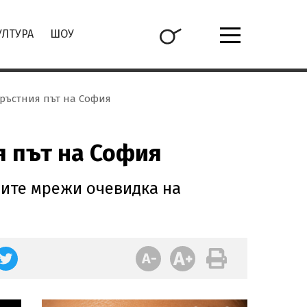
УЛТУРА
ШОУ
връстния път на София
я път на София
ните мрежи очевидка на