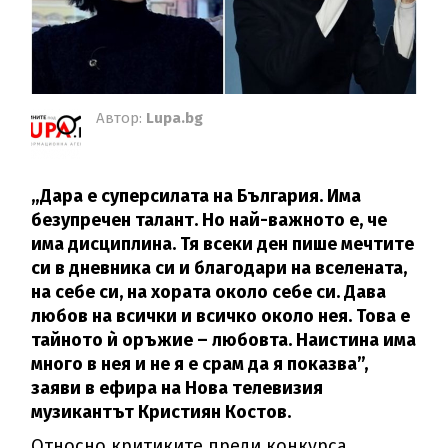
Автор:
Lupa.bg
„Дара е суперсилата на България. Има
безупречен талант. Но най-важното е, че
има дисциплина. Тя всеки ден пише мечтите
си в дневника си и благодари на вселената,
на себе си, на хората около себе си. Дава
любов на всички и всичко около нея. Това е
тайното ѝ оръжие – любовта. Наистина има
много в нея и не я е срам да я показва”,
заяви в ефира на Нова телевизия
музикантът Кристиян Костов.
Относно критиките преди конкурса,