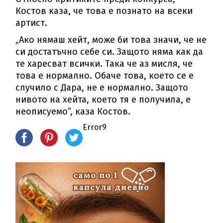
Костов каза, че това е познато на всеки
артист.
„Ако нямаш хейт, може би това значи, че не
си достатъчно себе си. Защото няма как да
те харесват всички. Така че аз мисля, че
това е нормално. Обаче това, което се е
случило с Дара, не е нормално. Защото
нивото на хейта, което тя е получила, е
неописуемо”, каза Костов.
Error9