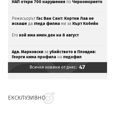
НАП откри 700 нарушения
по
Черноморието
Режисьорът
Гас Ван Сант: Кортни Лав не
искаше
да
гледа филма
ми за
Кърт Кобейн
Ето
кой има имен ден на 8 август
Адв. Марковски
за
убийството в Пловдив:
Георги няма профила
на
педофил
47
Всички новини от днес:
ЕКСКЛУЗИВНО