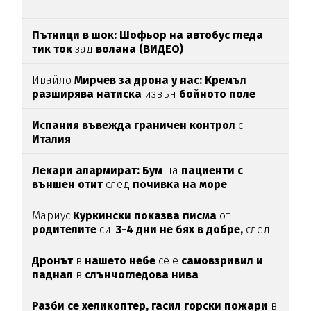
Пътници в шок: Шофьор на автобус гледа
тик ток
зад
волана (ВИДЕО)
Ивайло
Мирчев за дрона у нас: Кремъл
разширява натиска
извън
бойното поле
Испания въвежда граничен контрол
с
Италия
Лекари алармират: Бум
на
пациенти с
външен отит
след
почивка на море
Мариус
Куркински показва писма
от
родителите
си:
3-4 дни не бях в добре,
след
като ги
прочетох
Дронът
в
нашето небе
се е
самовзривил и
паднал
в
слънчогледова нива
Разби се хеликоптер,
гасил горски пожари
в