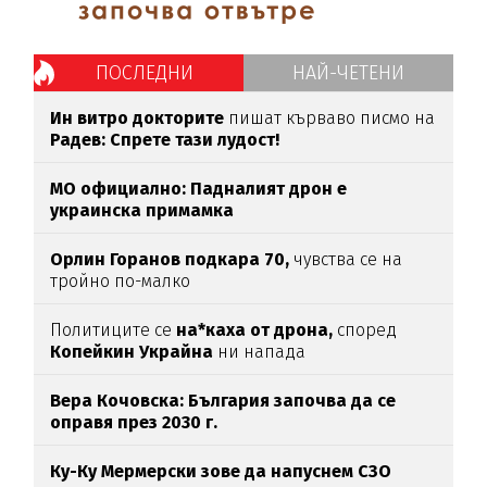
ПОСЛЕДНИ
НАЙ-ЧЕТЕНИ
Ин витро докторите
пишат кърваво писмо на
Радев: Спрете тази лудост!
МО официално: Падналият дрон е
украинска примамка
Орлин Горанов подкара 70,
чувства се на
тройно по-малко
Политиците се
на*каха от дрона,
според
Копейкин Украйна
ни напада
Вера Кочовска: България започва да се
оправя през 2030 г.
Ку-Ку Мермерски зове да напуснем СЗО