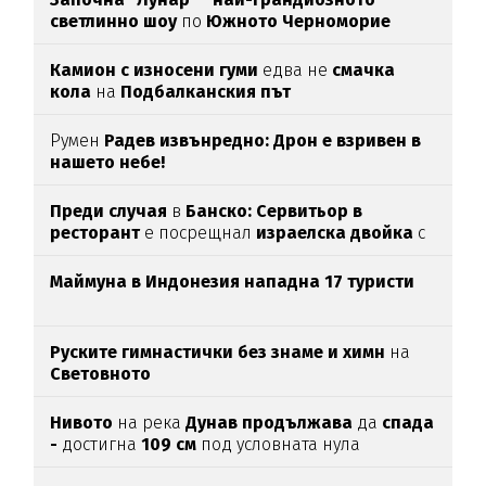
светлинно шоу
по
Южното Черноморие
Камион с износени гуми
едва нe
смачка
кола
на
Подбалканския път
Румен
Радев извънредно: Дрон е взривен в
нашето небе!
Преди случая
в
Банско: Сервитьор в
ресторант
е посрещнал
израелска двойка
с
"Хайл Хитлер"
Маймуна в Индонезия нападна 17 туристи
Руските гимнастички без знаме и химн
на
Световното
Нивото
на река
Дунав продължава
да
спада
-
достигна
109 см
под условната нула