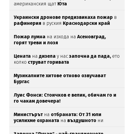
американския щат
Юта
Украински дронове предизвикаха пожар
в
рафинерия
в руския
Краснодарски край
Пожар лумна
на изхода на
Асеновград,
горят треви и лозя
Цената
на
дизела
у нас
започна да пада,
ето
колко
струват горивата
Музикалните хитове отново озвучават
Бургас
Луис Фонси: Стоичков е велик, обичам го и
го чакам довечера!
Министърът
на
отбраната: От 31 юли
усилихме охраната
на
въздушното
ни
пространство
Започна "Лунар"
-
най-грандиозното