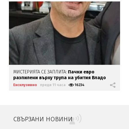
МИСТЕРИЯТА СЕ ЗАПЛИТА:
Пачки евро
разпилени върху трупа на убития Владо
Загатото
Ексклузивно
преди 11 часа
16234
СВЪРЗАНИ НОВИНИ