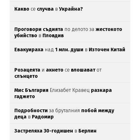
Какво
се
случва
в
Украйна?
Проговори съдията
по делото за
жестокото
убийство
в
Пловдив
Евакуираха
над
1 млн. души
в
Източен Китай
Розацеята
и
акнето
се
влошават
от
слънцето
Мис България
Елизабет Кравец
разкара
гаджето
Подробности
за бруталния
побой между
деца
в
Радомир
Застреляха 30-годишен
в
Берлин