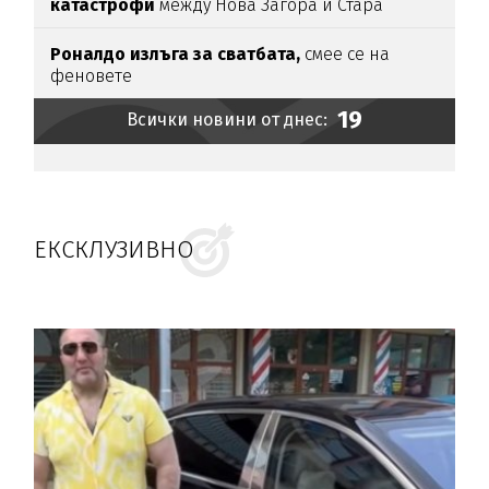
катастрофи
между Нова Загора и Стара
Загора
Роналдо излъга за сватбата,
смее се на
феновете
19
Всички новини от днес:
ЕКСКЛУЗИВНО