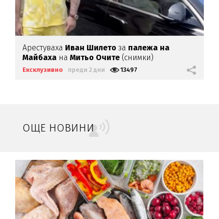
Арестуваха
Иван Шилето
за
палежа на
Майбаха
на
Митьо Очите
(снимки)
Ексклузивно
преди 2 дни
13497
ОЩЕ НОВИНИ