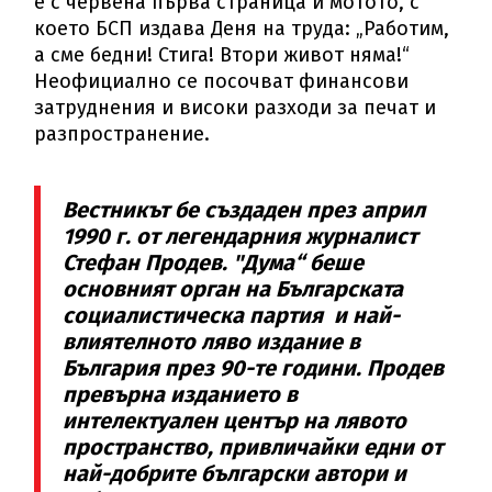
е с червена първа страница и мотото, с
което БСП издава Деня на труда: „Работим,
а сме бедни! Стига! Втори живот няма!“
Неофициално се посочват финансови
затруднения и високи разходи за печат и
разпространение.
Вестникът бе създаден през април
1990 г. от легендарния журналист
Стефан Продев. "Дума“ беше
основният орган на Българската
социалистическа партия и най-
влиятелното ляво издание в
България през 90-те години. Продев
превърна изданието в
интелектуален център на лявото
пространство, привличайки едни от
най-добрите български автори и