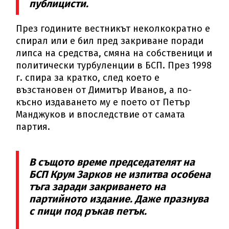
публицисти.
През годините вестникът неколкократно е
спирал или е бил пред закриване поради
липса на средства, смяна на собственици и
политически турбуленции в БСП. През 1998
г. спира за кратко, след което е
възстановен от Димитър Иванов, а по-
късно издаването му е поето от Петър
Манджуков и впоследствие от самата
партия.
В същото време председателят на
БСП Крум Зарков не изпитва особена
тъга заради закриването на
партийното издание. Даже празнува
с пици под ръкав петък.