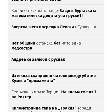
Копейките са навсякъде:
Защо в бургаската
математическа децата учат руски?!
Зверска жега посрещна Левски
в Туркестан
Пет общини
останаха
без
нито една
медсестра
Андреа се залюби с руснак
Изтекоха скандални чатове между убития
Кузев и "примамката"
Сеизмолог смрази Турция:
На косъм сме от 7
по Рихтер
Километрична тапа на „Тракия“
заради