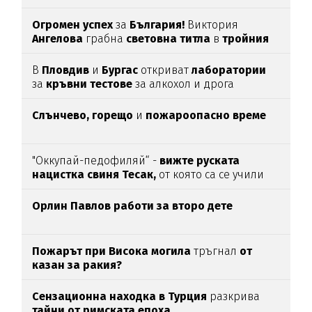
Огромен успех
за
България!
Виктория
Ангелова
грабна
световна титла
в
тройния
скок
В
Пловдив
и
Бургас
откриват
лаборатории
за
кръвни тестове
за алкохол и дрога
Слънчево, горещо
и
пожароопасно време
"Оккупай-педофиляй“ -
вижте руската
нацистка свиня Тесак,
от която са се учили
нашите изродчета
Орлин Павлов работи за второ дете
Пожарът при Висока могила
тръгнал
от
казан за ракия?
Сензационна находка в Турция
разкрива
тайни от римската епоха