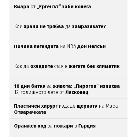
Киара
от
„Ергенът“ заби колега
Кои
храни не трябва
да
замразявате?
Почина легендата
на NBA
Дон Нелсън
Как да
охладите
стая в
жегата без климатик
10 дни битка
за
живота: „Пирогов“ изписва
12-годишното дете от
Лясковец
Пластичен хирург
издаде
щерката
на Мара
Отварачката
Оранжев код
за
пожари
в
Гърция