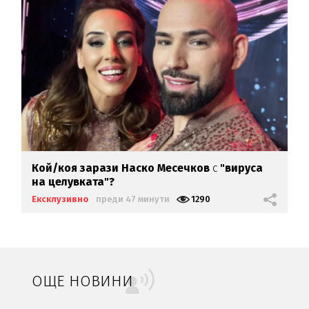
Кой/коя зарази
Наско Месечков
с
"вируса
на целувката"?
Ексклузивно
преди 47 минути
1290
ОЩЕ НОВИНИ