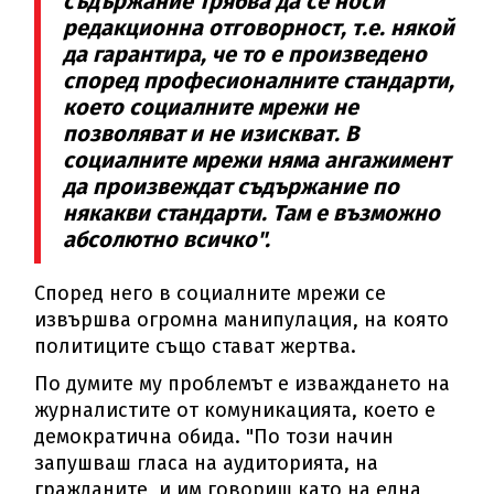
съдържание трябва да се носи
редакционна отговорност, т.е. някой
да гарантира, че то е произведено
според професионалните стандарти,
което социалните мрежи не
позволяват и не изискват. В
социалните мрежи няма ангажимент
да произвеждат съдържание по
някакви стандарти. Там е възможно
абсолютно всичко".
Според него в социалните мрежи се
извършва огромна манипулация, на която
политиците също стават жертва.
По думите му проблемът е изваждането на
журналистите от комуникацията, което е
демократична обида. "По този начин
запушваш гласа на аудиторията, на
гражданите, и им говориш като на една