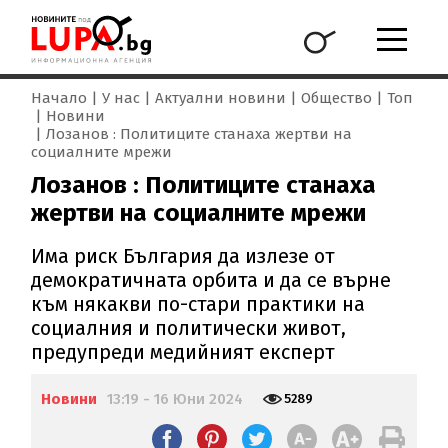
Начало
У нас
Актуални новини
Общество
Топ
Новини
Лозанов : Политиците станаха жертви на
социалните мрежи
Лозанов : Политиците станаха
жертви на социалните мрежи
Има риск България да излезе от
демократичната орбита и да се върне
към някакви по-стари практики на
социалния и политически живот,
предупреди медийният експерт
Новини
13:19 - 16 Юни 2024
5289