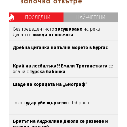
ПОСЛЕДНИ
НАЙ-ЧЕТЕНИ
Безпрецедентното
засушаване
на река
Дунав се
вижда от космоса
Дребна циганка напълни морето в Бургас
Край на лесбилъка?!
Емили Тротинетката
се
хвана с
турска бабанка
Шаде на корицата на „Биограф“
Токов
удар уби щъркели
в Габрово
Братът на Анджелина Джоли се разведе и
разкри, че е гей