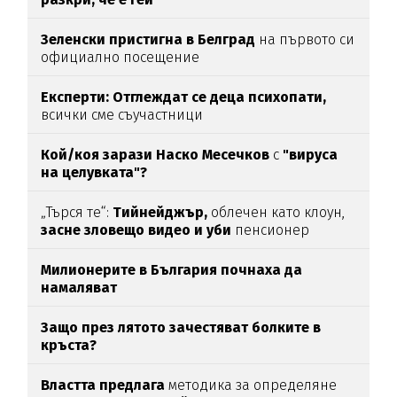
Зеленски пристигна в Белград
на първото си
официално посещение
Експерти: Отглеждат се деца психопати,
всички сме съучастници
Кой/коя зарази
Наско Месечков
с
"вируса
на целувката"?
„Търся те“:
Тийнейджър,
облечен като клоун,
засне зловещо видео и уби
пенсионер
Милионерите в България почнаха да
намаляват
Защо през лятото зачестяват болките в
кръста?
Властта предлага
методика за определяне