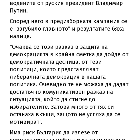
водените от руския президент Владимир
Путин.
Според него в предизборната кампания се
е "загубило главното" и резултатите бяха
налице.
"Очаква се този разказ в защита на
демокрацията в крайна сметка да дойде от
демократичната десница, от тези
политици, които представляват
либералната демокрация в нашата
политика. Очевидно те не можаха да дадат
достатъчно комуникативен разказ на
ситуацията, който да стигне до
избирателите. Затова много от тях си
останаха вкъщи, защото не успяха да се
мотивират".
Има риск България да излезе от