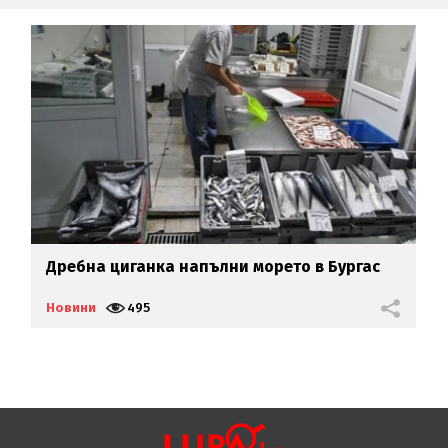
Дребна циганка напълни морето в Бургас
Ш
Новини
495
Н