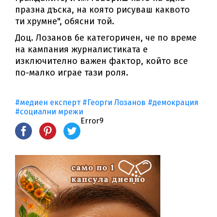
празна дъска, на която рисуваш каквото
ти хрумне", обясни той.
Доц. Лозанов бе категоричен, че по време
на кампания журналистиката е
изключително важен фактор, който все
по-малко играе тази роля.
#медиен експерт
#Георги Лозанов
#демокрация
#социални мрежи
Error9