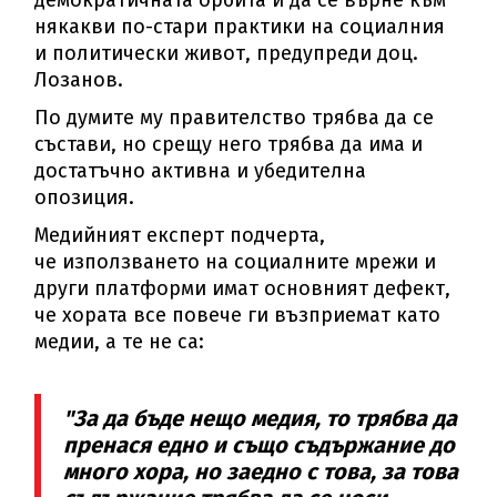
демократичната орбита и да се върне към
някакви по-стари практики на социалния
и политически живот, предупреди доц.
Лозанов.
По думите му правителство трябва да се
състави, но срещу него трябва да има и
достатъчно активна и убедителна
опозиция.
Медийният експерт подчерта,
че използването на социалните мрежи и
други платформи имат основният дефект,
че хората все повече ги възприемат като
медии, а те не са:
"За да бъде нещо медия, то трябва да
пренася едно и също съдържание до
много хора, но заедно с това, за това