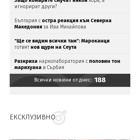
Защо комарите смучат някои
хора, а
игнорират други?
България с
остра реакция към Северна
Македония
за Ива Михайлова
"Ще се видим всички там":
Мароканци
готвят
нов щурм на Сеута
Разкриха
нарколаборатория с
половин тон
марихуана
в Сърбия
188
Всички новини от днес:
ЕКСКЛУЗИВНО