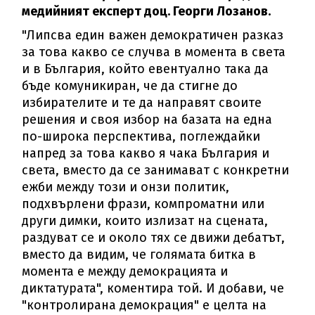
медийният експерт доц. Георги Лозанов.
"Липсва един важен демократичен разказ
за това какво се случва в момента в света
и в България, който евентуално така да
бъде комуникиран, че да стигне до
избирателите и те да направят своите
решения и своя избор на базата на една
по-широка перспектива, поглеждайки
напред за това какво я чака България и
света, вместо да се занимават с конкретни
ежби между този и онзи политик,
подхвърлени фрази, компроматни или
други димки, които излизат на сцената,
раздуват се и около тях се движи дебатът,
вместо да видим, че голямата битка в
момента е между демокрацията и
диктатурата", коментира той. И добави, че
"контролирана демокрация" е целта на