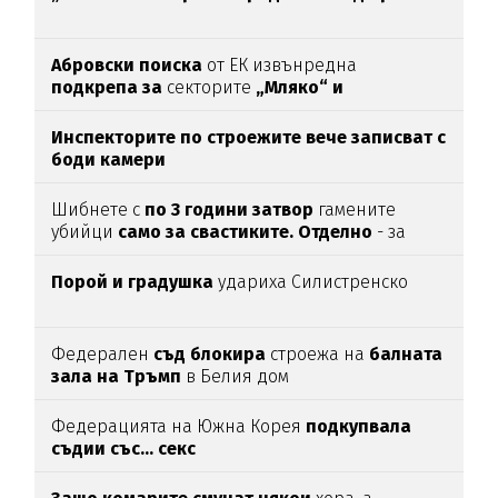
Абровски поиска
от ЕК извънредна
подкрепа за
секторите
„Мляко“ и
„Свиневъдство“
Инспекторите по строежите вече записват с
боди камери
Шибнете с
по 3 години затвор
гамените
убийци
само за свастиките. Отделно
- за
убийството
Порой и градушка
удариха Силистренско
Федерален
съд блокира
строежа на
балната
зала на Тръмп
в Белия дом
Федерацията на Южна Корея
подкупвала
съдии със... секс