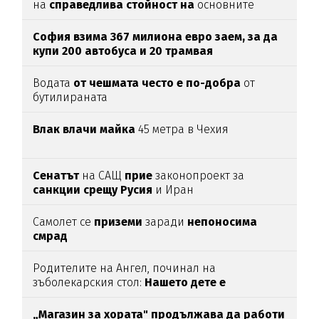
на
справедлива стойност на
основните
храни
София взима 367 милиона евро заем, за да
купи 200 автобуса и 20 трамвая
Водата
от чешмата често е по-добра
от
бутилираната
Влак влачи майка
45 метра в Чехия
Сенатът
на САЩ
прие
законопроект за
санкции срещу Русия
и Иран
Самолет се
приземи
заради
непоносима
смрад
Родителите на Ангел, починал на
зъболекарския стол:
Нашето дете е
интоксикирано
с препарат, който е
антидотът
на
упойката
„Магазин за хората"
продължава да работи