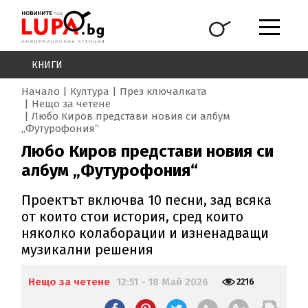
КНИГИ
Начало
Култура
През ключалката
Нещо за четене
Любо Киров представи новия си албум
„Футурофония“
Любо Киров представи новия си
албум „Футурофония“
Проектът включва 10 песни, зад всяка
от които стои история, сред които
няколко колаборации и изненадващи
музикални решения
Нещо за четене
12:51 - 18 Май 2026
2216