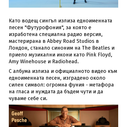
Като водещ сингъл излиза едноименната
песен "Футурофония", за която е
изработена специална радио версия,
мастерирана в Abbey Road Studios в
Лондон, станало синоним на The Beatles и
приело музикални икони като Pink Floyd,
Amy Winehouse и Radiohead.
С албума излиза и официалното видео към
едноименната песен, изградено около
силен символ: огромна фуния - метафора
на гласа и нуждата да бъдем чути и да
чуваме себе си.