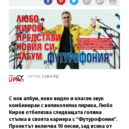
Автор:
Lupa.bg
C нов албум, ново видео и класен звук
комбиниран с великолепна лирика, Любо
Киров отбелязва следващата голяма
стъпка в своята кариера с "Футурофония".
Проектът включва 10 песни, зад всяка от