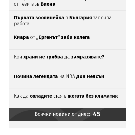
от тези във
Виена
Първата зоолинейка
в
България
започва
работа
Киара
от
„Ергенът“ заби колега
Кои
храни не трябва
да
замразявате?
Почина легендата
на NBA
Дон Нелсън
Как да
охладите
стая в
жегата без климатик
45
Всички новини от днес: