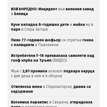
ИЗВЪНРЕДНО: Инцидент
във
военния
завод
в
Белица
Куче нападна 8-годишно дете
и
майка
му в
парк
в Стара Загора
Пиян 77-годишен шофьор
си спретна
гонка
с полицията
в Павликени
Изтребители F-16 прехванаха самолети над
голф клуба на Тръмп
(ВИДЕО)
Мъж с
2,81
промила
алкохол
подкара
каруца
с две деца в нея и я обърна
Отвлякоха жена
в Старозагорско,
двама са
задържани
Взломиха
параклис
в Свирачи,
откраднаха
пари
и повредиха икони