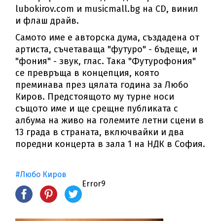
lubokirov.com и musicmall.bg на CD, винил
и флаш драйв.
Самото име е авторска дума, създадена от
артиста, съчетаваща "футуро" - бъдеще, и
"фония" - звук, глас. Така "Футурофония"
се превръща в концепция, която
преминава през цялата година за Любо
Киров. Предстоящото му турне носи
същото име и ще срещне публиката с
албума на живо на големите летни сцени в
13 града в страната, включвайки и два
поредни концерта в зала 1 на НДК в София.
#Любо Киров
Error9