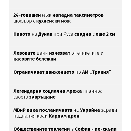
24-годишен
мъж
нападна таксиметров
шофьор с
кухненски нож
Нивото
на
Дунав
при Русе
спадна
с
още 2 см
Левовите
цени
изчезват
от етикетите и
касовите бележки
Ограничават движението
по
АМ „Тракия“
Легендарна социална мрежа
планира
своето
завръщане
МВнР вика посланичката
на
Украйна
заради
падналия край
Кардам дрон
Обществените тоалетни
в
София - по-скъпи