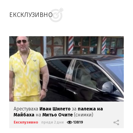
ЕКСКЛУЗИВНО
Арестуваха
Иван Шилето
за
палежа на
Майбаха
на
Митьо Очите
(снимки)
Ексклузивно
преди 2 дни
13819