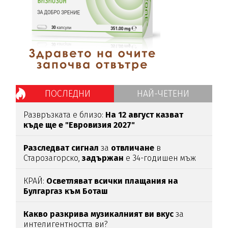
ПОСЛЕДНИ
НАЙ-ЧЕТЕНИ
Развръзката е близо:
На 12 август казват
къде ще е "Евровизия 2027"
Разследват
сигнал
за
отвличане
в
Старозагорско,
задържан
е 34-годишен мъж
КРАЙ:
Осветляват всички плащания на
Булгаргаз към Боташ
Какво разкрива музикалният ви вкус
за
интелигентността ви?