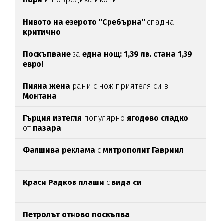
Нивото на езерото "Сребърна"
спадна
критично
Поскъпване
за
една нощ: 1,39 лв. стана 1,39
евро!
Пияна жена
рани с нож приятеля си в
Монтана
Гърция изтегля
популярно
ягодово сладко
от
пазара
Фалшива реклама
с
митрополит Гавриил
Краси Радков плаши
с
вида си
Петролът отново поскъпва