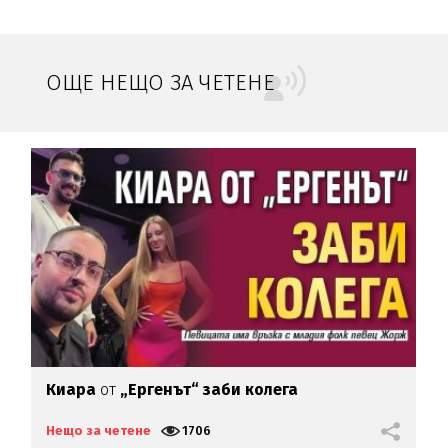
ОЩЕ НЕЩО ЗА ЧЕТЕНЕ
Киара
от
„Ергенът“ заби колега
П
О
Нещо за четене
1706
Н