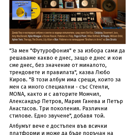
"За мен "Футурофония" е за избора сами да
решаваме какво е днес, защо е днес и кои
сме днес, без значение от миналото,
трендовете и правилата", казва Любо
Киров. "В този албум има срещи, които за
мен са много специални - със Стенли,
MONA, както и с авторите Момчил,
Александър Петров, Мария Ганева и Петър
Анастасов. Три поколения. Различни
стилове. Едно звучене", добавя той.
Албумът вече е достъпен във всички
платформи и може да бъде поръчан на