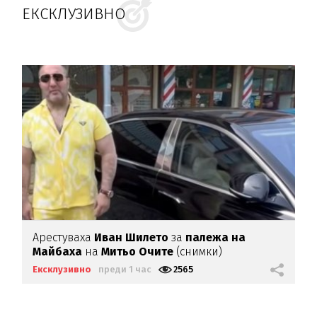
ЕКСКЛУЗИВНО
Арестуваха
Иван Шилето
за
палежа на
Майбаха
на
Митьо Очите
(снимки)
Ексклузивно
преди 1 час
2565