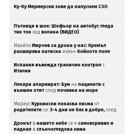
Ку-Ку Мермерски зове да напуснем СЗО
Пътници в шок: Шофьор на автобус гледа
тик ток
зад
волана (ВИДЕО)
Ивайло
Мирчев за дрона у нас: Кремъл
разширява натиска
извън
бойното поле
Испания въвежда граничен контрол
с
Италия
Лекари алармират: Бум
на
пациенти с
външен отит
след
почивка на море
Мариус
Куркински показва писма
от
родителите
си:
3-4 дни не бях в добре,
след
като ги
прочетох
Дронът
в
нашето небе
се е
самовзривил и
паднал
в
слънчогледова нива