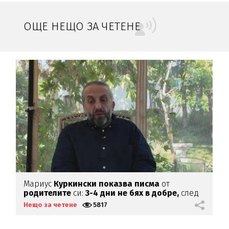
ОЩЕ НЕЩО ЗА ЧЕТЕНЕ
Мариус
Куркински показва писма
от
К
родителите
си:
3-4 дни не бях в добре,
след
х
като ги
прочетох
Нещо за четене
5817
Н