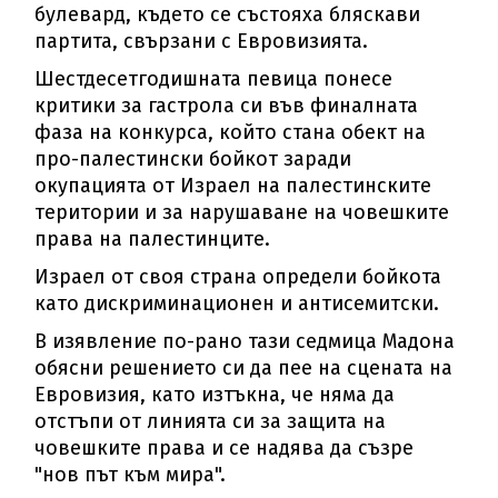
булевард, където се състояха бляскави
партита, свързани с Евровизията.
Шестдесетгодишната певица понесе
критики за гастрола си във финалната
фаза на конкурса, който стана обект на
про-палестински бойкот заради
окупацията от Израел на палестинските
територии и за нарушаване на човешките
права на палестинците.
Израел от своя страна определи бойкота
като дискриминационен и антисемитски.
В изявление по-рано тази седмица Мадона
обясни решението си да пее на сцената на
Евровизия, като изтъкна, че няма да
отстъпи от линията си за защита на
човешките права и се надява да съзре
"нов път към мира".