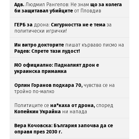
Адв.
Людмил Рангелов: Не знам
що за колега
би защитавал убийците
от Пловдив
ГЕРБ за
дрона:
Сигурността не е тема
за
политически игрички!
Ин витро докторите
пишат кърваво писмо на
Радев: Спрете тази лудост!
МО официално: Падналият дрон е
украинска примамка
Орлин Горанов подкара 70,
чувства се на
тройно по-малко
Политиците се
на*каха от дрона,
според
Копейкин Украйна
ни напада
Вера Кочовска: България започва да се
оправя през 2030 г.