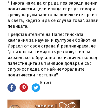
"Никога няма да спра да пея заради нечии
политически цели или да спра да говоря
срещу нарушаването на човешките права
в света, където и да се случва това", заяви
певицата.
Представителите на Палестинската
кампания за научен и културен бойкот на
Израел от своя страна й репликираха, че
"да излъскаш имиджа чрез изкуство на
израелското брутално потисничество над
палестинците за 1 милион долара е със
сигурност една от най-неморалните
политически постъпки".
Error9