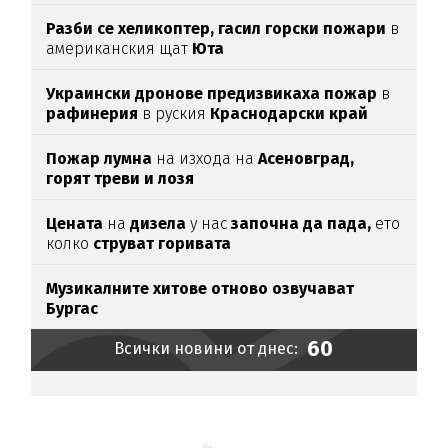
Разби се хеликоптер,
гасил горски пожари
в
американския щат
Юта
Украински дронове предизвикаха пожар
в
рафинерия
в руския
Краснодарски край
Пожар лумна
на изхода на
Асеновград,
горят треви и лозя
Цената
на
дизела
у нас
започна да пада,
ето
колко
струват горивата
Музикалните хитове отново озвучават
Бургас
60
Всички новини от днес: