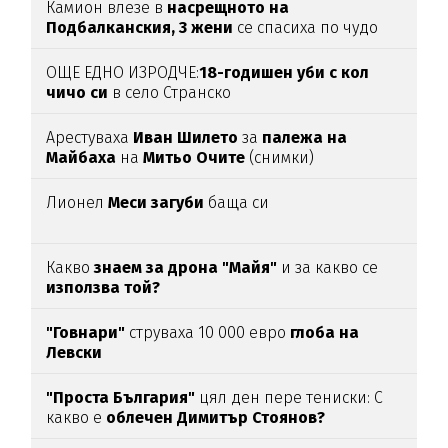
Камион влезе в
насрещното на
Подбалканския, 3 жени
се спасиха по чудо
(ВИДЕО)
ОЩЕ ЕДНО ИЗРОДЧЕ:
18-годишен уби с кол
чичо си
в село Странско
Арестуваха
Иван Шилето
за
палежа на
Майбаха
на
Митьо Очите
(снимки)
Лионел
Меси загуби
баща си
Какво
знаем за дрона "Майя"
и за какво се
използва той?
"Говнари"
струваха 10 000 евро
глоба на
Левски
"Проста България"
цял ден пере тениски: С
какво е
облечен Димитър Стоянов?