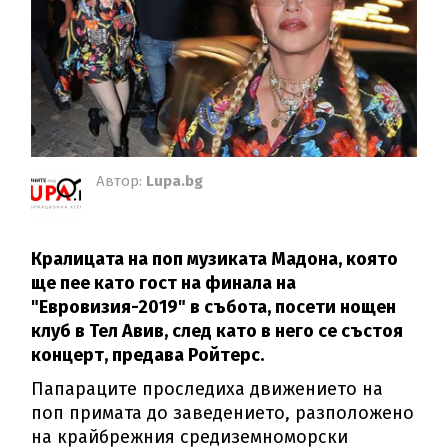
Автор:
Lupa.bg
Кралицата на поп музиката Мадона, която
ще пее като гост на финала на
"Евровизия-2019" в събота, посети нощен
клуб в Тел Авив, след като в него се състоя
концерт, предава Ройтерс.
Папараците проследиха движението на
поп примата до заведението, разположено
на крайбрежния средиземноморски