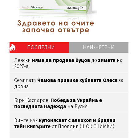
ПОСЛЕДНИ
НАЙ-ЧЕТЕНИ
Левски
няма да продава Вуцов
до
зимата
на
2027-а
Семплата
Чамова привика хубавата Олеся
за
дрона
Гари Каспаров:
Победа за Украйна е
последната надежда
на Русия
Вижте как
купонясват с алкохол и брадви
тийн килърите
от Пловдив (ШОК СНИМКИ)