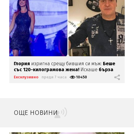
Глория
изригна срещу бившия си мъж:
Беше
със 120-килограмова жена!
Искаше
бърза
печалба...
Ексклузивно
преди 7 часа
10450
ОЩЕ НОВИНИ