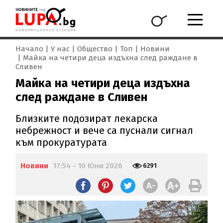
Начало
У нас
Общество
Топ
Новини
Майка на четири деца издъхна след раждане в
Сливен
Майка на четири деца издъхна
след раждане в Сливен
Близките подозират лекарска
небрежност и вече са пуснали сигнал
към прокуратурата
Новини
17:54 - 10 Юни 2026
6291