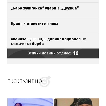
„Баба хулиганка“ удари
в
„Дружба“
Край
на
етикетите
в
лева
Хванаха
с два вида
допинг национал
по
класическа
борба
16
Всички новини от днес:
ЕКСКЛУЗИВНО