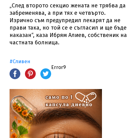
„След второто секцио жената не трябва да
забременява, а при тях е четвърто.
Изрично съм предупредил лекарят да не
прави така, но той се е съгласил и ще бъде
наказан“, каза Ибрям Алиев, собственик на
частната болница.
#Сливен
Error9