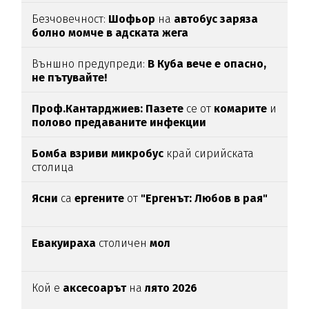
Безчовечност:
Шофьор
на
автобус заряза
болно момче в адската жега
Външно предупреди:
В
Куба вече е опасно,
не пътувайте!
Проф.Кантарджиев: Пазете
се от
комарите
и
полово предаваните инфекции
Бомба взриви микробус
край сирийската
столица
Ясни
са
ергените
от
"Ергенът: Любов в рая"
Евакуираха
столичен
мол
Кой е
аксесоарът
на
лято 2026