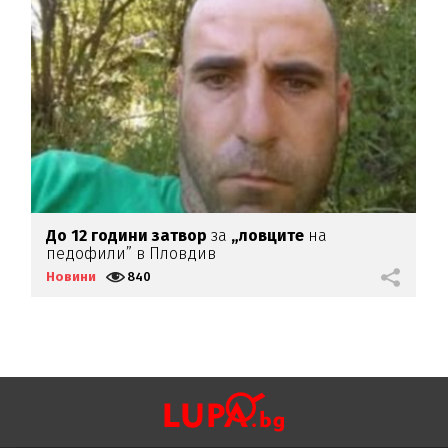
До 12 години затвор
за
„ловците
на
С
педофили” в Пловдив
ф
Новини
840
Н