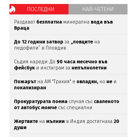
ПОСЛЕДНИ
НАЙ-ЧЕТЕНИ
Раздават
безплатна
минерална
вода във
Враца
До 12 години затвор
за
„ловците
на
педофили” в Пловдив
Съдия нареди: До
90 часа месечно във
фейсбук
и инстаграм за
непълнолетни
Пожарът
на АМ "Тракия" е
овладян,
но
не
и
локализиран
Прокуратурата поема
случая със
сваленото
от автобус момче
със специални
потребности
Жертвите
на
мълнии
в Индия достигнаха
20
души