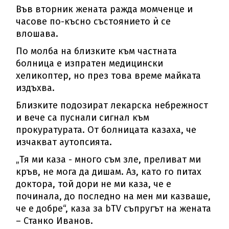
Във вторник жената ражда момченце и
часове по-късно състоянието ѝ се
влошава.
По молба на близките към частната
болница е изпратен медицински
хеликоптер, но през това време майката
издъхва.
Близките подозират лекарска небрежност
и вече са пуснали сигнал към
прокуратурата. От болницата казаха, че
изчакват аутопсията.
„Тя ми каза - много съм зле, преливат ми
кръв, не мога да дишам. Аз, като го питах
доктора, той дори не ми каза, че е
починала, до последно на мен ми казваше,
че е добре“, каза за bTV съпругът на жената
– Станко Иванов.