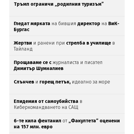
Тръмп ограничи „родилния туризъм”
Гледат мярката
на бившия
директор
на
ВиК-
Бургас
Жертви
и ранени при
стрелба в училище
в
Тайланд
Прощаваме се с
журналиста и писател
Димитър Шумналиев
Слънчев
и
горещ петък,
идеално за море
Епидемия от самоубийства
в
Киберкомандването на САЩ
6-те кила фентанил
от
„Факултета“ оценени
на 157 млн. евро