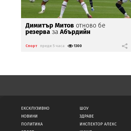
Левски
няма да продава Вуцов
до
зимата
на 2027-а
Спорт
преди 18 часа
2934
ЕКСКЛУЗИВНО
ШОУ
НОВИНИ
ЗДРАВЕ
ПОЛИТИКА
ИНСПЕКТОР АЛЕКС