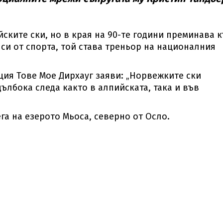
ските ски, но в края на 90-те години преминава 
 си от спорта, той става треньор на националния
ия Тове Мое Дирхауг заяви: „Норвежките ски
дълбока следа както в алпийската, така и във
га на езерото Мьоса, северно от Осло.