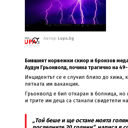
Автор:
Lupa.bg
Бившият норвежки скиор и бронзов меда
Аудун Грьонволд, почина трагично на 49-
Инцидентът се е случил близо до хижа, 
лятната им ваканция.
Грьонволд е бил откаран в болница, но 
и трите им деца са станали свидетели на
„Той беше и ще остане моята голя
последните 20 години“, написа в 