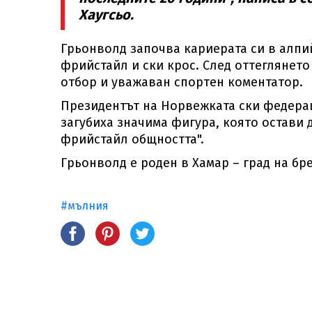
Хаугсьо.
Грьонволд започва кариерата си в алпий
фрийстайл и ски крос. След оттеглянето
отбор и уважаван спортен коментатор.
Президентът на Норвежката ски федерац
загубиха значима фигура, която остави 
фрийстайл общността".
Грьонволд е роден в Хамар – град на бре
#мълния