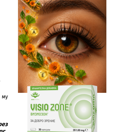
а
 му
рез
рг