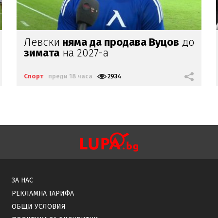
Лионел
Меси загуби
баща си
Спорт
преди 19 часа
4044
ЗА НАС
РЕКЛАМНА ТАРИФА
ОБЩИ УСЛОВИЯ