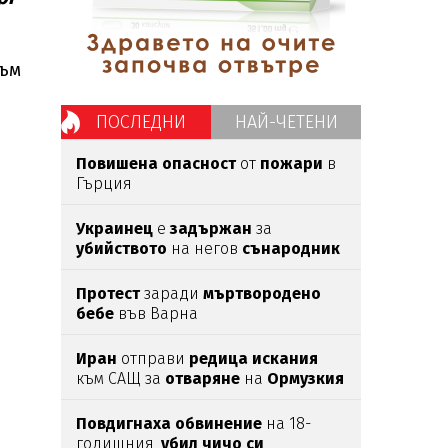
към
ПОСЛЕДНИ
НАЙ-ЧЕТЕНИ
Повишена
опасност
от
пожари
в
Гърция
Украинец
е
задържан
за
убийството
на негов
сънародник
в частен комплекс в община
Несебър
Протест
заради
мъртвородено
бебе
във Варна
Иран
отправи
редица
искания
към САЩ за
отваряне
на
Ормузкия
проток
Повдигнаха
обвинение
на 18-
годишния,
убил
чичо
си