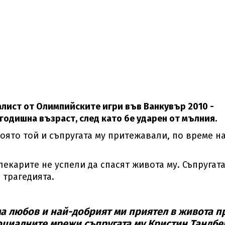
лист от Олимпийските игри във Ванкувър 2010 -
годишна възраст, след като бе ударен от мълния.
която той и съпругата му притежавали, по време н
лекарите не успели да спасят живота му. Съпругата
 трагедията.
ма любов и най-добрият ми приятел в живота п
социалните мрежи съпругата му Кристин Тандбе