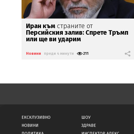
Почина уважаван лекар
от
мп
Благоевград
Новини
преди 5 минути
249
ЕКСКЛУЗИВНО
ШОУ
НОВИНИ
ЗДРАВЕ
ПОЛИТИКА
ИНСПЕКТОР АЛЕКС