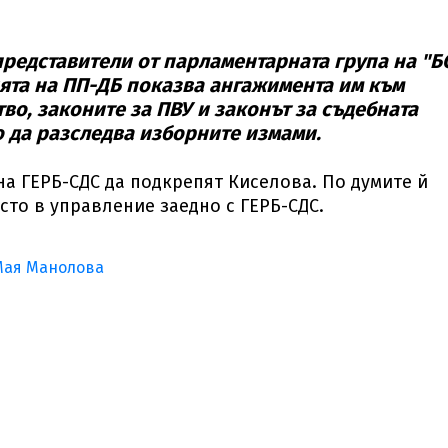
представители от парламентарната група на "Б
ята на ПП-ДБ показва ангажимента им към
о, законите за ПВУ и законът за съдебната
то да разследва изборните измами.
а ГЕРБ-СДС да подкрепят Киселова. По думите й
сто в управление заедно с ГЕРБ-СДС.
ая Манолова