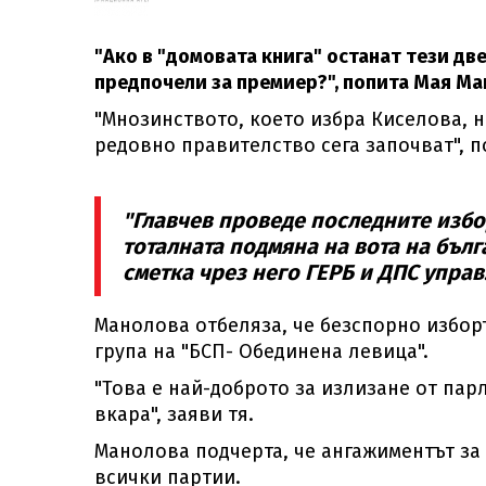
"Ако в "домовата книга" останaт тези дв
предпочели за премиер?", попита Мая Ма
"Мнозинството, което избра Киселова, н
редовно правителство сега започват", п
"Главчев проведе последните избо
тоталната подмяна на вота на бълг
сметка чрез него ГЕРБ и ДПС управ
Манолова отбеляза, че безспорно избор
група на "БСП- Обединена левица".
"Това е най-доброто за излизане от пар
вкара", заяви тя.
Манолова подчерта, че ангажиментът за
всички партии.