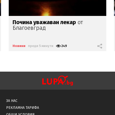
Катастрофа с пожар затвори
пътя
София – Варна
край
Търново,
деца са пострадали
Новини
преди 8 минути
281
ЗА НАС
РЕКЛАМНА ТАРИФА
ОБЩИ УСЛОВИЯ