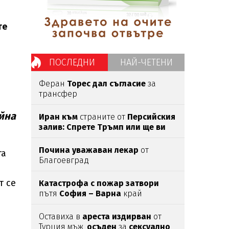
те
ПОСЛЕДНИ
НАЙ-ЧЕТЕНИ
Феран
Торес дал съгласие
за
трансфер
айна
Иран към
страните от
Персийския
залив: Спрете Тръмп или ще ви
ударим
Почина уважаван лекар
от
та
Благоевград
т се
Катастрофа с пожар затвори
пътя
София – Варна
край
Търново,
деца са пострадали
Оставиха в
ареста
издирван
от
Турция мъж,
осъден
за
сексуално