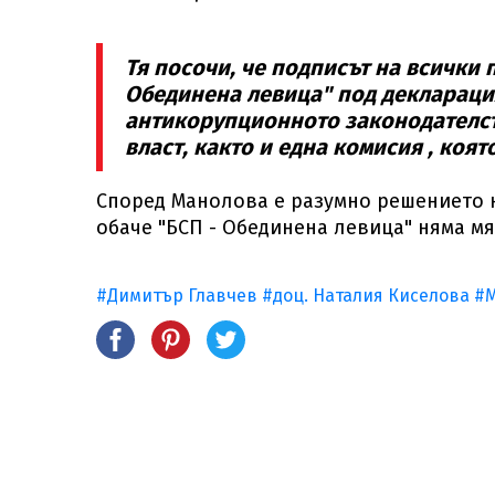
Тя посочи, че подписът на всички 
Обединена левица" под деклараци
антикорупционното законодателств
власт, както и една комисия , коя
Според Манолова е разумно решението н
обаче "БСП - Обединена левица" няма мя
#Димитър Главчев
#доц. Наталия Киселова
#М