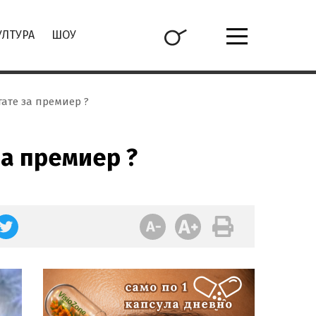
УЛТУРА
ШОУ
ате за премиер ?
за премиер ?