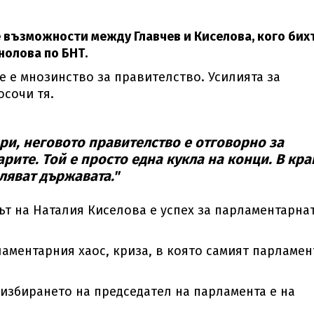
е възможности между Главчев и Киселова, кого бих
нолова по БНТ.
е е мнозинство за правителство. Усилията за
осочи тя.
ри, неговото правителство е отговорно за
арите. Той е просто една кукла на конци. В кр
ляват държавата."
ът на Наталия Киселова е успех за парламентарна
ламентарния хаос, криза, в която самият парламен
 избирането на председател на парламента е на