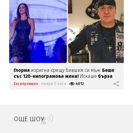
Глория
изригна срещу бившия си мъж:
Беше
със 120-килограмова жена!
Искаше
бърза
печалба...
Ексклузивно
преди 5 часа
4012
ОЩЕ ШОУ