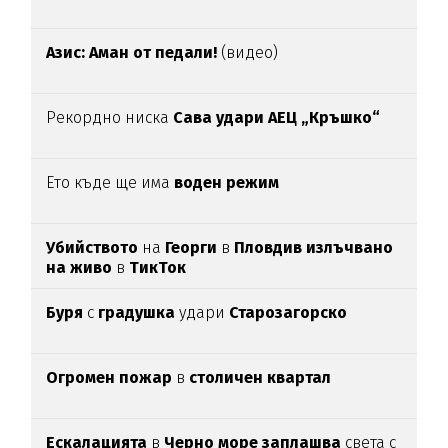
Азис: Аман от педали!
(видео)
Рекордно ниска
Сава удари АЕЦ „Кръшко“
Ето къде ще има
воден режим
Убийството
на
Георги
в
Пловдив излъчвано
на живо
в
ТикТок
Буря
с
градушка
удари
Старозагорско
Огромен пожар
в
столичен квартал
Ескалацията
в
Черно море заплашва
света с