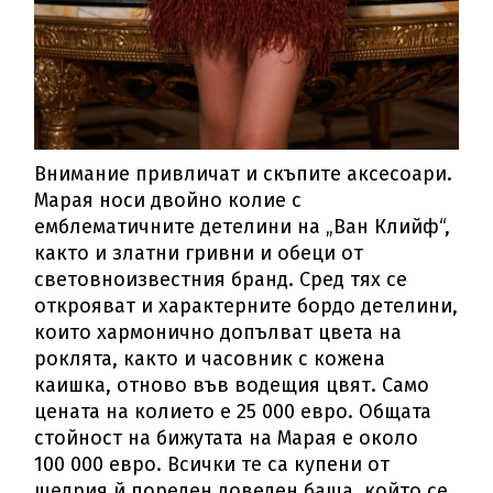
Внимание привличат и скъпите аксесоари.
Марая носи двойно колие с
емблематичните детелини на „Ван Клийф“,
както и златни гривни и обеци от
световноизвестния бранд. Сред тях се
открояват и характерните бордо детелини,
които хармонично допълват цвета на
роклята, както и часовник с кожена
каишка, отново във водещия цвят. Само
цената на колието е 25 000 евро. Общата
стойност на бижутата на Марая е около
100 000 евро. Всички те са купени от
щедрия й пореден доведен баща, който се