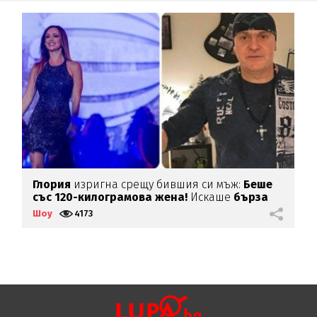
Глория
изригна срещу бившия си мъж:
Беше
Я
със 120-килограмова жена!
Искаше
бърза
печалба...
Шоу
4173
Ш