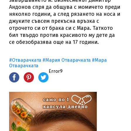
Андонов спря да общува с момичето преди
няколко години, а след рязането на носа и
джуките съвсем прекъсна връзка с
отрочето си от брака си с Мара. Таткото
бил твърдо против красивото му дете да
се обезобразява още на 17 години.
#Отварачката
#Мария Отварачката
#Мара
Отварачката
Error9