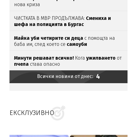
нова криза
ЧИСТКАТА В МВР ПРОДЪЛЖАВА:
Смениха и
шефа на полицията в Бургас
Майка уби четирите си деца
с помощта на
баба им, след което се
самоуби
Минути решават всичко!
Кога
ужилването
от
пчела
става опасно
4
Всички новини от днес:
ЕКСКЛУЗИВНО