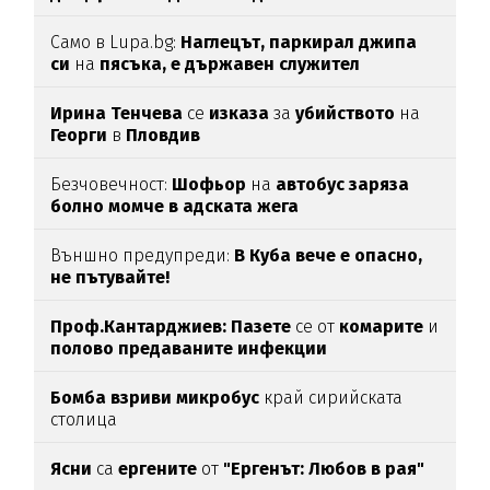
Само в Lupa.bg:
Наглецът, паркирал джипа
си
на
пясъка, е държавен служител
Ирина Тенчева
се
изказа
за
убийството
на
Георги
в
Пловдив
Безчовечност:
Шофьор
на
автобус заряза
болно момче в адската жега
Външно предупреди:
В
Куба вече е опасно,
не пътувайте!
Проф.Кантарджиев: Пазете
се от
комарите
и
полово предаваните инфекции
Бомба взриви микробус
край сирийската
столица
Ясни
са
ергените
от
"Ергенът: Любов в рая"