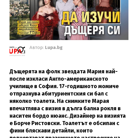
Автор:
Lupa.bg
Дъщерята на фолк звездата Мария най-
после изкласи Англо-американското
училище в София. 17-годишното момиче
отпразнува абитуриентския си бал с
няколко тоалета. На снимките Марая
впечатлява с визия в дълга бална рокля в
наситен бордо нюанс. Дизайнер на визията
е Борче Ристовски. Тоалетът е обсипан с
фини бляскави детайли, които