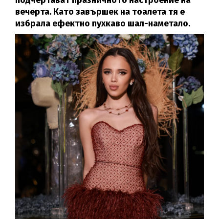
подчертават празничното настроение на
вечерта. Като завършек на тоалета тя е
избрала ефектно пухкаво шал-наметало.