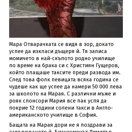
Мара Отварачката се видя в зор, докато
успее да изкласи дъщеря й. Тя записа
момичето в най-скъпото родно училище
по време на брака си с Християн Гущеров,
който плащаше таксите преди развода им.
След това фолк певицата всяка година се
чудеше как ще успее да намери 50 000 лева
за школото на Марая. С различни мъже и
рояк спонсори Мария все пак успя да
покрие 12 години солени такси в Англо-
американското училище в София.
Бащата на Марая дори не я поздрави за
завършването й. Бизнесменът Димитър