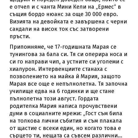
е отчел и с чанта Мини Кели на „Ермес“ в
същия бордо нюанс за още 30 000 евро.
Визията на девойката е завършена с черни
сандали на висок ток със затворени
пръсти.
Припомняме, че 17-годишната Марая се
тунингова за бала си. Тя си оперира носа и
си го направи чип, а устните си уголеми с
хиалурон. Интервенциите станаха с
позволението на майка й Мария, защото
Марая все още е непълнолетна. Тя започна
училище едва на 6 годинки и ще стане
пълнолетна този август. Гордата
родителка Мария написа прочувствени
думи в социалните мрежи: „Гост съм била
на толкова лични събития и съм плакала
от щастие с всеки един, но когато това е
сърцето ти, нещата са съвсем различни...