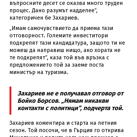
въпросните десет се оказва много труден
процес. Дано разумът надделее“,
категоричен бе Захариев.
„Имам самочувствието да приема тази
отговорност. Големите инвеститори
подкрепят тази кандидатура, защото ти не
можеш да направиш нищо, ако хората не
те подкрепят“, каза той във връзка с
предложението той за заеме поста
министър на туризма.
Захариев не е получавал отговор от
Бойко Борсов. „Нямам никакви
контакти с политици“, подчерта той.
Захариев коментира и старта на летния
сезон. Той посочи, че в Гърция го открива