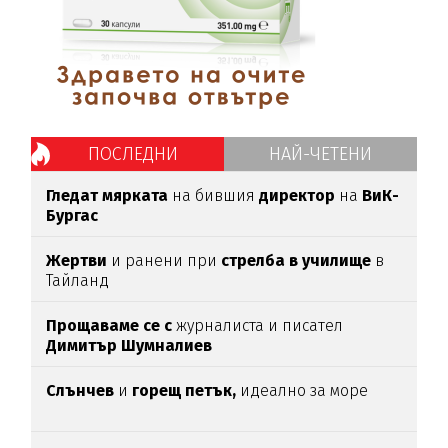
ПОСЛЕДНИ
НАЙ-ЧЕТЕНИ
Гледат мярката
на бившия
директор
на
ВиК-
Бургас
Жертви
и ранени при
стрелба в училище
в
Тайланд
Прощаваме се с
журналиста и писател
Димитър Шумналиев
Слънчев
и
горещ петък,
идеално за море