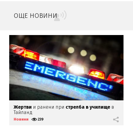
ОЩЕ НОВИНИ
К-
Жертви
и ранени при
стрелба в училище
в
П
Тайланд
Д
Новини
239
Н