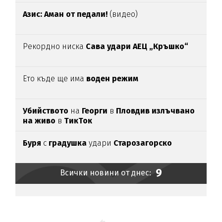
Азис: Аман от педали!
(видео)
Рекордно ниска
Сава удари АЕЦ „Кръшко“
Ето къде ще има
воден режим
Убийството
на
Георги
в
Пловдив излъчвано
на живо
в
ТикТок
Буря
с
градушка
удари
Старозагорско
9
Всички новини от днес: