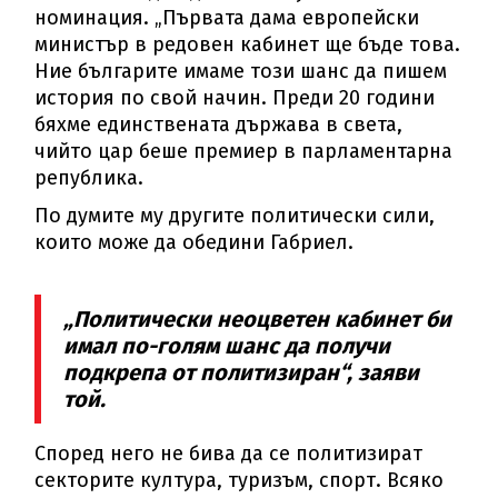
номинация. „Първата дама европейски
министър в редовен кабинет ще бъде това.
Ние българите имаме този шанс да пишем
история по свой начин. Преди 20 години
бяхме единствената държава в света,
чийто цар беше премиер в парламентарна
република.
По думите му другите политически сили,
които може да обедини Габриел.
„Политически неоцветен кабинет би
имал по-голям шанс да получи
подкрепа от политизиран“, заяви
той.
Според него не бива да се политизират
секторите култура, туризъм, спорт. Всяко