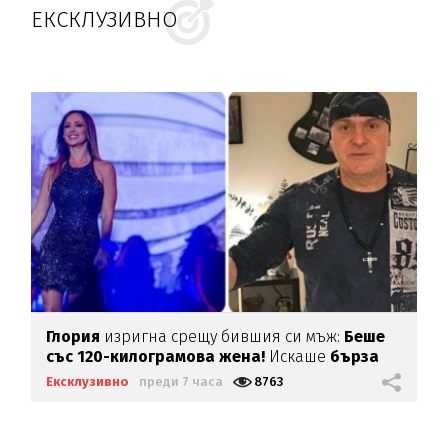
ЕКСКЛУЗИВНО
Глория
изригна срещу бившия си мъж:
Беше
със 120-килограмова жена!
Искаше
бърза
печалба...
Ексклузивно
преди 7 часа
8763