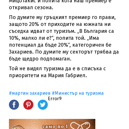
Мицотакис и попита кога наш премиер е
откривал сезона.
По думите му гръцкият премиер го прави,
защото 20% от приходите на южната ни
съседка идват от туризъм. „В България са
10%, малко ли е?“, попита той. „Има
потенциал да бъде 20%“, категоричен бе
Захариев. По думите му секторът трябва да
бъде щедро подпомаган.
Той не видял туризма да е в списъка с
приоритети на Мария Габриел.
#мартин захариев
#Министър на туризма
Error9