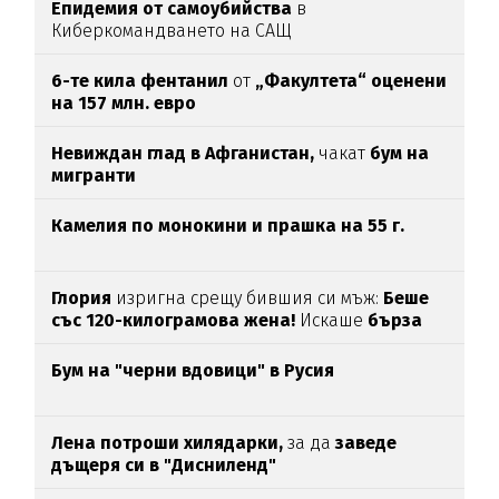
Епидемия от самоубийства
в
Киберкомандването на САЩ
6-те кила фентанил
от
„Факултета“ оценени
на 157 млн. евро
Невиждан глад в Афганистан,
чакат
бум на
мигранти
Камелия по монокини и прашка на 55 г.
Глория
изригна срещу бившия си мъж:
Беше
със 120-килограмова жена!
Искаше
бърза
печалба...
Бум на "черни вдовици" в Русия
Лена потроши хилядарки,
за да
заведе
дъщеря си в "Дисниленд"