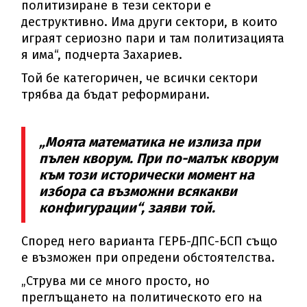
политизиране в тези сектори е
деструктивно. Има други сектори, в които
играят сериозно пари и там политизацията
я има“, подчерта Захариев.
Той бе категоричен, че всички сектори
трябва да бъдат реформирани.
„Моята математика не излиза при
пълен кворум. При по-малък кворум
към този исторически момент на
избора са възможни всякакви
конфигурации“, заяви той.
Според него варианта ГЕРБ-ДПС-БСП също
е възможен при опредени обстоятелства.
„Струва ми се много просто, но
преглъщането на политическото его на