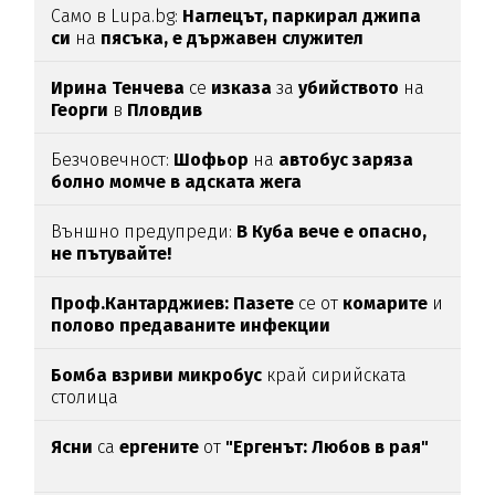
Само в Lupa.bg:
Наглецът, паркирал джипа
си
на
пясъка, е държавен служител
Ирина Тенчева
се
изказа
за
убийството
на
Георги
в
Пловдив
Безчовечност:
Шофьор
на
автобус заряза
болно момче в адската жега
Външно предупреди:
В
Куба вече е опасно,
не пътувайте!
Проф.Кантарджиев: Пазете
се от
комарите
и
полово предаваните инфекции
Бомба взриви микробус
край сирийската
столица
Ясни
са
ергените
от
"Ергенът: Любов в рая"