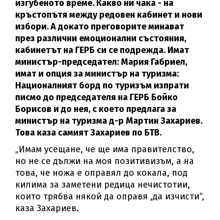
изгубеното време. Какво ни чака - на
кръстопътя между редовен кабинет и нови
избори. А докато преговорите минават
през различни емоционални състояния,
кабинетът на ГЕРБ си се подрежда. Имат
министър-председател: Мария Габриел,
имат и опция за министър на туризма:
Националният борд по туризъм изпрати
писмо до председателя на ГЕРБ Бойко
Борисов и до нея, с което предлага за
министър на туризма д-р Мартин Захариев.
Това каза самият Захариев по БТВ.
„Имам усещане, че ще има правителство,
но не се дължи на моя позитивизъм, а на
това, че ножа е оправял до кокала, под
килима за заметени редица нечистотии,
които трябва някой да оправя ,да изчисти“,
каза Захариев.