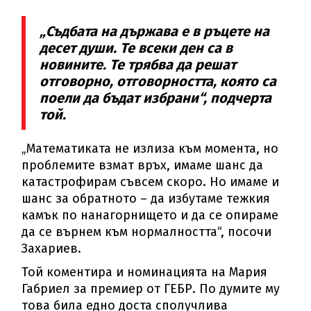
„Съдбата на държава е в ръцете на
десет души. Те всеки ден са в
новините. Те трябва да решат
отговорно, отговорността, която са
поели да бъдат избрани“, подчерта
той.
„Математиката не излиза към момента, но
проблемите взмат връх, имаме шанс да
катастрофирам съвсем скоро. Но имаме и
шанс за обратното – да избутаме тежкия
камък по нанагорнището и да се опираме
да се върнем към нормалността“, посочи
Захариев.
Той коментира и номинацията на Мария
Габриел за премиер от ГЕБР. По думите му
това била едно доста сполучлива