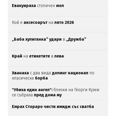
Евакуираха
столичен
мол
Кой е
аксесоарът
на
лято 2026
„Баба хулиганка“ удари
в
„Дружба“
Край
на
етикетите
в
лева
Хванаха
с два вида
допинг национал
по
класическа
борба
"Убиха един ангел":
близки на Георги Кузев
се събраха
пред дома му
Емрах Стораро чисти имидж със сватба