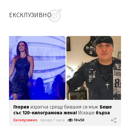
ЕКСКЛУЗИВНО
Глория
изригна срещу бившия си мъж:
Беше
със 120-килограмова жена!
Искаше
бърза
печалба...
Ексклузивно
преди 7 часа
10450