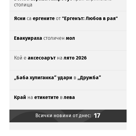
столица
Ясни
са
ергените
от
"Ергенът: Любов в рая"
Евакуираха
столичен
мол
Кой е
аксесоарът
на
лято 2026
„Баба хулиганка“ удари
в
„Дружба“
Край
на
етикетите
в
лева
17
Всички новини от днес: