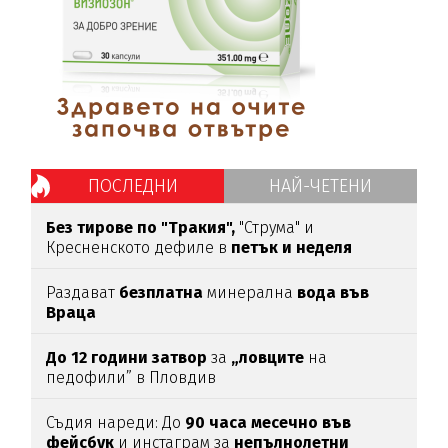
ПОСЛЕДНИ
НАЙ-ЧЕТЕНИ
Без тирове по "Тракия",
"Струма" и
Кресненското дефиле в
петък и неделя
Раздават
безплатна
минерална
вода във
Враца
До 12 години затвор
за
„ловците
на
педофили” в Пловдив
Съдия нареди: До
90 часа месечно във
фейсбук
и инстаграм за
непълнолетни