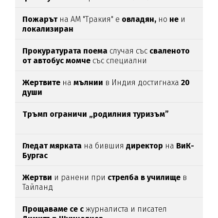
Пожарът
на АМ "Тракия" е
овладян,
но
не
и
локализиран
Прокуратурата поема
случая със
сваленото
от автобус момче
със специални
потребности
Жертвите
на
мълнии
в Индия достигнаха
20
души
Тръмп ограничи „родилния туризъм”
Гледат мярката
на бившия
директор
на
ВиК-
Бургас
Жертви
и ранени при
стрелба в училище
в
Тайланд
Прощаваме се с
журналиста и писател