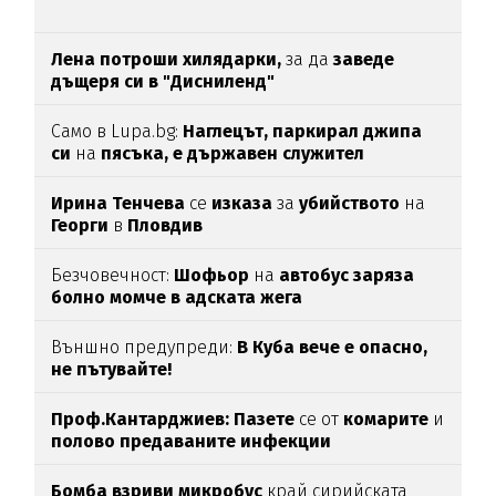
Лена потроши хилядарки,
за да
заведе
дъщеря си в "Дисниленд"
Само в Lupa.bg:
Наглецът, паркирал джипа
си
на
пясъка, е държавен служител
Ирина Тенчева
се
изказа
за
убийството
на
Георги
в
Пловдив
Безчовечност:
Шофьор
на
автобус заряза
болно момче в адската жега
Външно предупреди:
В
Куба вече е опасно,
не пътувайте!
Проф.Кантарджиев: Пазете
се от
комарите
и
полово предаваните инфекции
Бомба взриви микробус
край сирийската