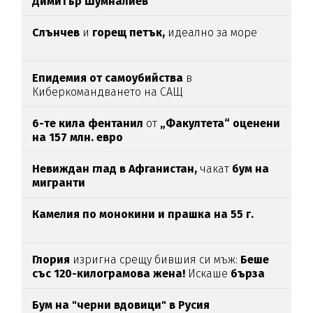
Димитър Шумналиев
Слънчев
и
горещ петък,
идеално за море
Епидемия от самоубийства
в
Киберкомандването на САЩ
6-те кила фентанил
от
„Факултета“ оценени
на 157 млн. евро
Невиждан глад в Афганистан,
чакат
бум на
мигранти
Камелия по монокини и прашка на 55 г.
Глория
изригна срещу бившия си мъж:
Беше
със 120-килограмова жена!
Искаше
бърза
печалба...
Бум на "черни вдовици" в Русия