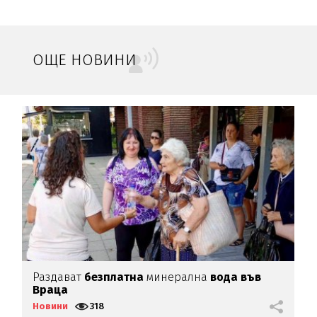
ОЩЕ НОВИНИ
Раздават
безплатна
минерална
вода във
Д
Враца
п
Новини
318
Н