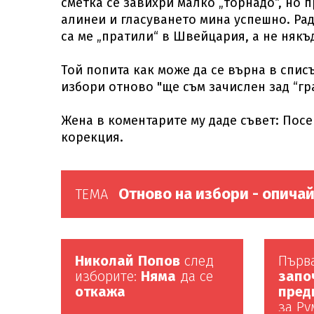
сметка се завихри малко „торнадо“, но
алинеи и гласуването мина успешно. Ра
са ме „пратили“ в Швейцария, а не някъ
Той попита как може да се върна в спис
избори отново "ще съм зачислен зад “гр
Жена в коментарите му даде съвет: Посе
корекция.
Отново на избори - опичай
ТЕМА
Николай
Попов
след
Първ
изборите:
Няма
да се
запо
откажа
пред
за Ру