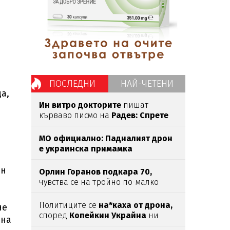
ПОСЛЕДНИ
НАЙ-ЧЕТЕНИ
а,
Ин витро докторите
пишат
кърваво писмо на
Радев: Спрете
тази лудост!
МО официално: Падналият дрон
е украинска примамка
ън
Орлин Горанов подкара 70,
чувства се на тройно по-малко
Политиците се
на*каха от дрона,
не
според
Копейкин Украйна
ни
йна
напада