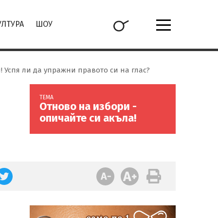
УЛТУРА
ШОУ
! Успя ли да упражни правото си на глас?
ТЕМА
Отново на избори -
опичайте си акъла!