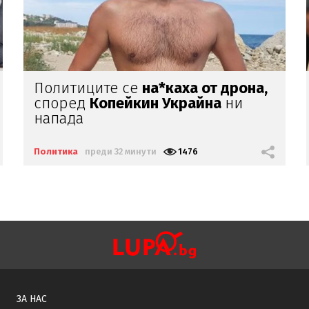
Ку-Ку Мермерски зове да
напуснем СЗО
Политика
преди 2 часа
4342
ЗА НАС