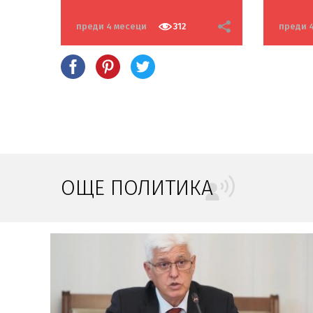
Първ
свръ
преди 4 месеци
312
преди 
ОЩЕ ПОЛИТИКА