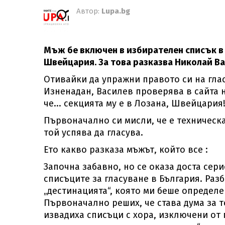
Автор:
Lupa.bg
Мъж бе включен в избирателен списък в 
Швейцария. За това разказва Николай Ва
Отивайки да упражни правото си на глас,
Изненадан, Василев проверява в сайта н
че... секцията му е в Лозана, Швейцария
Първоначално си мисли, че е техническа 
той успява да гласува.
Ето какво разказа мъжът, който все :
Започна забавно, но се оказа доста сер
списъците за гласуване в България. Разб
„дестинацията“, която ми беше определ
Първоначално реших, че става дума за 
извадиха списъци с хора, изключени от г