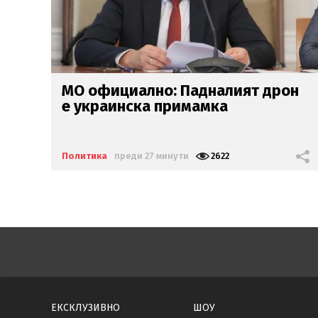
н
Политиците се
на*каха от дрона,
според
Копейкин Украйна
ни
напада
Политика
преди 32 минути
1476
ЕКСКЛУЗИВНО
ШОУ