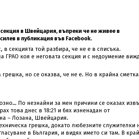
секция в Швейцария, въпреки че не живее в
силев в публикация във Facebook.
 в секцията той разбира, че не е в списъка.
а ГРАО коя е неговата секция и с недоумение вижд
!
грешка, но се оказва, че не е. Но в крайна сметка
иозно… По незнайни за мен причини се оказах изв
рах това днес в 18:21 и бях изненадан от
ена – Лозана, Швейцария.
техническа грешка, докато любезните служителки 
ласуване в България, и видях името си там. В кра