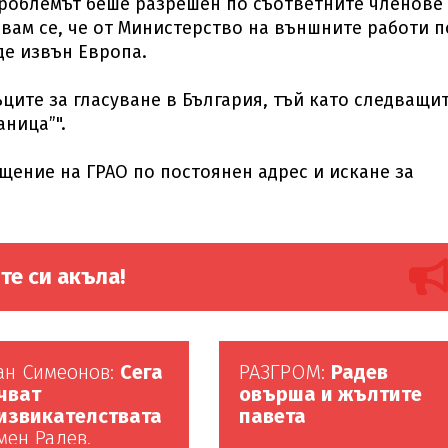
 проблемът беше разрешен по съответните членове
двам се, че от Министерство на външните работи 
де извън Европа.
ъците за гласуване в България, тъй като следващи
аница”".
щение на ГРАО по постоянен адрес и искане за
те си акъла!
ан Симеонов:
Сега
РАЗГРОМ:
Радев
чват
овърша и жълтите
извикателствата
павета
мен Радев.