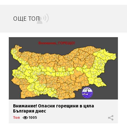
ОЩЕ ТОП
Внимание! Опасни горещини в цяла
М
България днес
н
Топ
1005
Т