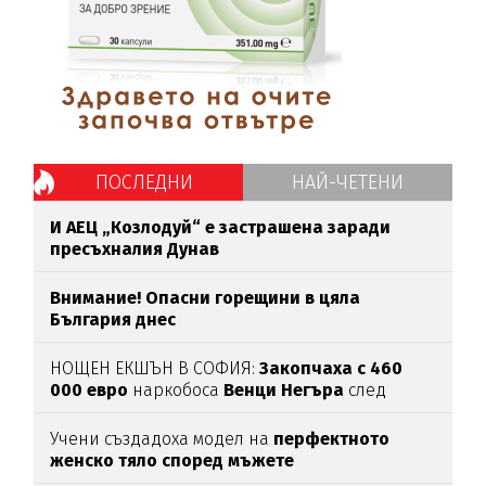
ПОСЛЕДНИ
НАЙ-ЧЕТЕНИ
И АЕЦ „Козлодуй“ е застрашена заради
пресъхналия Дунав
Внимание! Опасни горещини в цяла
България днес
НОЩЕН ЕКШЪН В СОФИЯ:
Закопчаха с 460
000 евро
наркобоса
Венци Негъра
след
бясна гонка
Учени създадоха модел на
перфектното
женско тяло според мъжете