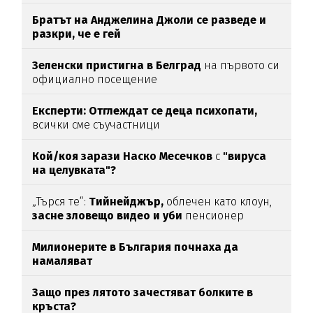
Братът на Анджелина Джоли се разведе и
разкри, че е гей
Зеленски пристигна в Белград
на първото си
официално посещение
Експерти: Отглеждат се деца психопати,
всички сме съучастници
Кой/коя зарази
Наско Месечков
с
"вируса
на целувката"?
„Търся те“:
Тийнейджър,
облечен като клоун,
засне зловещо видео и уби
пенсионер
Милионерите в България почнаха да
намаляват
Защо през лятото зачестяват болките в
кръста?