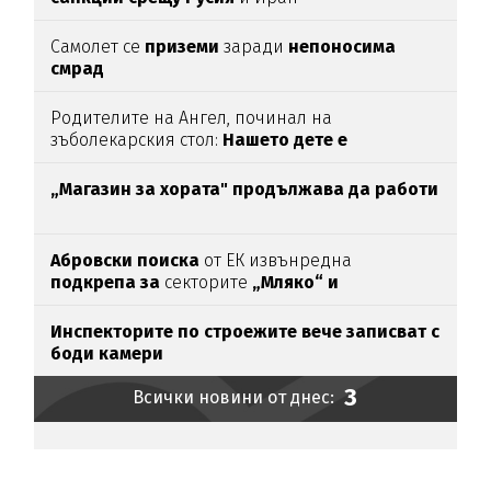
Самолет се
приземи
заради
непоносима
смрад
Родителите на Ангел, починал на
зъболекарския стол:
Нашето дете е
интоксикирано
с препарат, който е
антидотът
на
упойката
„Магазин за хората"
продължава да работи
Абровски поиска
от ЕК извънредна
подкрепа за
секторите
„Мляко“ и
„Свиневъдство“
Инспекторите по строежите вече записват с
боди камери
3
Всички новини от днес: