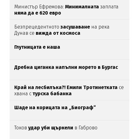
Министър Ефремова:
Минималната
заплата
няма да е 620 евро
Безпрецедентното
засушаване
на река
Дунав се
вижда от космоса
Глутницата е наша
Дребна циганка напълни морето в Бургас
Край на лесбилъка?!
Емили Тротинетката
се
хвана с
турска бабанка
Шаде на корицата на „Биограф“
Токов
удар уби щъркели
в Габрово