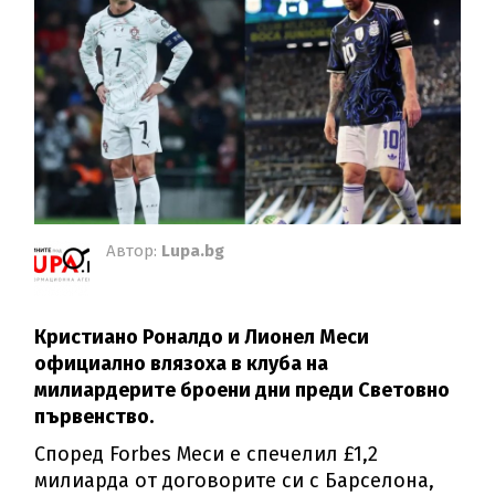
Автор:
Lupa.bg
Кристиано Роналдо и Лионел Меси
официално влязоха в клуба на
милиардерите броени дни преди Световно
първенство.
Според Forbes Меси е спечелил £1,2
милиарда от договорите си с Барселона,