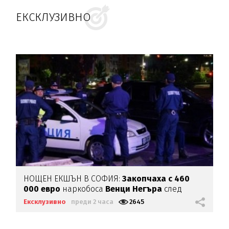
ЕКСКЛУЗИВНО
НОЩЕН ЕКШЪН В СОФИЯ:
Закопчаха с 460
000 евро
наркобоса
Венци Негъра
след
бясна гонка
Ексклузивно
преди 2 часа
2645