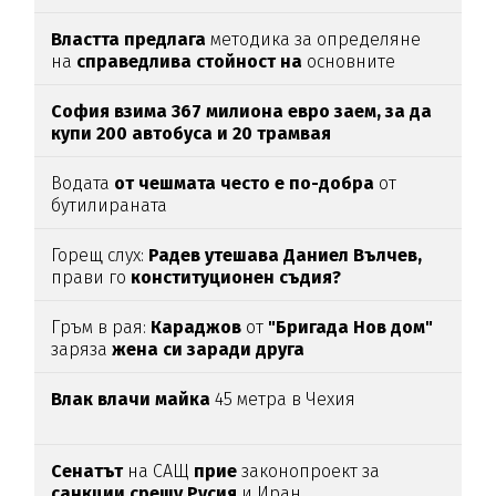
Властта предлага
методика за определяне
на
справедлива стойност на
основните
храни
София взима 367 милиона евро заем, за да
купи 200 автобуса и 20 трамвая
Водата
от чешмата често е по-добра
от
бутилираната
Горещ слух:
Радев утешава Даниел Вълчев,
прави го
конституционен съдия?
Гръм в рая:
Караджов
от
"Бригада Нов дом"
заряза
жена си заради друга
Влак влачи майка
45 метра в Чехия
Сенатът
на САЩ
прие
законопроект за
санкции срещу Русия
и Иран