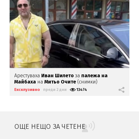
Арестуваха
Иван Шилето
за
палежа на
Майбаха
на
Митьо Очите
(снимки)
Ексклузивно
преди 2 дни
13474
ОЩЕ НЕЩО ЗА ЧЕТЕНЕ