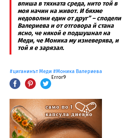
впиша в тяхната среда, нито той в
моя начин на живот. И бяхме
недоволни един от друг” – сподели
Валериева и от отговора й стана
ясно, че някой е подшушнал на
Меди, че Моника му изневерява, и
той я е зарязал.
#циганинът Меди
#Моника Валериева
Error9