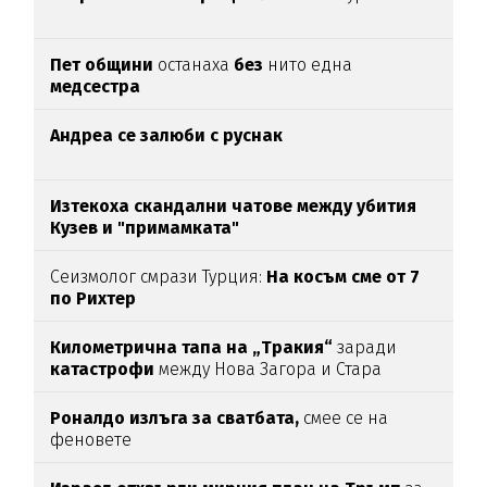
Пет общини
останаха
без
нито една
медсестра
Андреа се залюби с руснак
Изтекоха скандални чатове между убития
Кузев и "примамката"
Сеизмолог смрази Турция:
На косъм сме от 7
по Рихтер
Километрична тапа на „Тракия“
заради
катастрофи
между Нова Загора и Стара
Загора
Роналдо излъга за сватбата,
смее се на
феновете