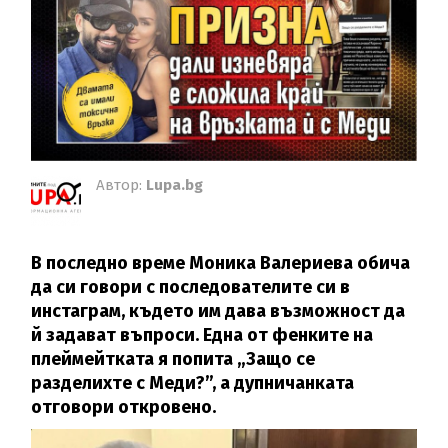
Автор:
Lupa.bg
В последно време Моника Валериева обича
да си говори с последователите си в
инстаграм, където им дава възможност да
й задават въпроси. Една от фенките на
плеймейтката я попита „Защо се
разделихте с Меди?”, а дупничанката
отговори откровено.