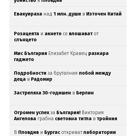
убийство
в
Пловдив
Евакуираха
над
1 млн. души
в
Източен Китай
Розацеята
и
акнето
се
влошават
от
слънцето
Мис България
Елизабет Кравец
разкара
гаджето
Подробности
за бруталния
побой между
деца
в
Радомир
Застреляха 30-годишен
в
Берлин
Огромен успех
за
България!
Виктория
Ангелова
грабна
световна титла
в
тройния
скок
В
Пловдив
и
Бургас
откриват
лаборатории