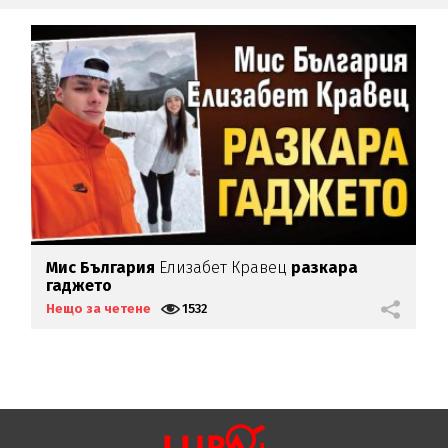
Мис България
Елизабет Кравец
разкара
О
гаджето
Нещо за четене
1532
Н