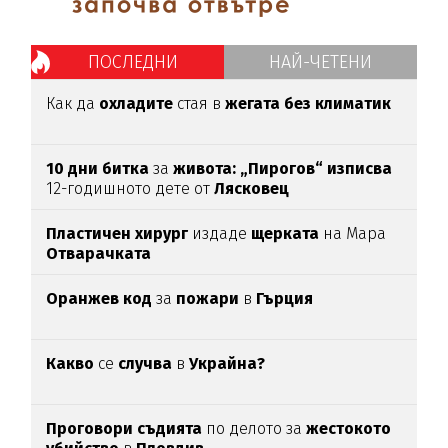
ПОСЛЕДНИ
НАЙ-ЧЕТЕНИ
Как да
охладите
стая в
жегата без климатик
10 дни битка
за
живота: „Пирогов“ изписва
12-годишното дете от
Лясковец
Пластичен хирург
издаде
щерката
на Мара
Отварачката
Оранжев код
за
пожари
в
Гърция
Какво
се
случва
в
Украйна?
Проговори съдията
по делото за
жестокото