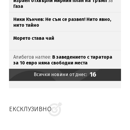
Израел отхвърли мирния план на Тръмп
за
Газа
Ники Кънчев: Не съм се развел! Нито явно,
нито тайно
Морето става чай
Алибегов наглее:
В заведението с таратора
за 10 евро няма свободни места
16
Всички новини от днес:
ЕКСКЛУЗИВНО