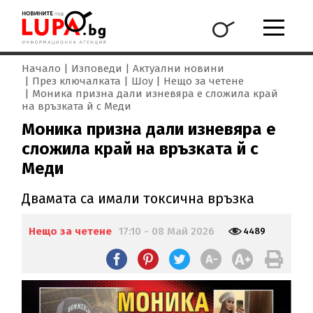
Начало
Изповеди
Актуални новини
През ключалката
Шоу
Нещо за четене
Моника призна дали изневяра е сложила край
на връзката й с Меди
Моника призна дали изневяра е
сложила край на връзката й с
Меди
Двамата са имали токсична връзка
Нещо за четене
17:10 - 08 Май 2026
4489