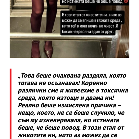
„Това беше очаквана раздяла, която
тогава не осъзнавах! Коренно
различни сме и живеехме в токсична
среда, която изтощи и двама ни!
Реално беше измислена причина –
нещо, което, не се беше случило, че
съм му изневерявала, но истината
беше, че беше повод. В този етап от
животите ни, нито аз можех да се