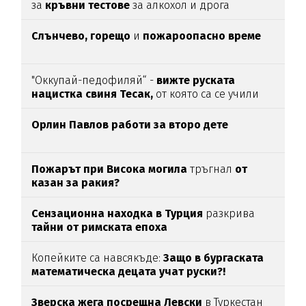
за
кръвни тестове
за алкохол и дрога
Слънчево, горещо
и
пожароопасно време
"Оккупай-педофиляй“ -
вижте руската
нацистка свиня Тесак,
от която са се учили
нашите изродчета
Орлин Павлов работи за второ дете
Пожарът при Висока могила
тръгнал
от
казан за ракия?
Сензационна находка в Турция
разкрива
тайни от римската епоха
Копейките са навсякъде:
Защо в бургаската
математическа децата учат руски?!
Зверска жега посрещна Левски
в Туркестан