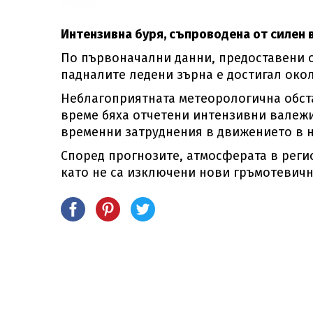
Интензивна буря, съпроводена от силен 
По първоначални данни, предоставени о
падналите ледени зърна е достигал окол
Неблагоприятната метеорологична обста
време бяха отчетени интензивни валежи
временни затруднения в движението в 
Според прогнозите, атмосферата в реги
като не са изключени нови гръмотевичн