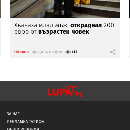
Шок!:
Боклукчиите нарочно
разпиляват смет
по улиците на
Варна (СНИМКИ И ВИДЕО)
Новини
преди 16 минути
765
ЗА НАС
РЕКЛАМНА ТАРИФА
ОБЩИ УСЛОВИЯ