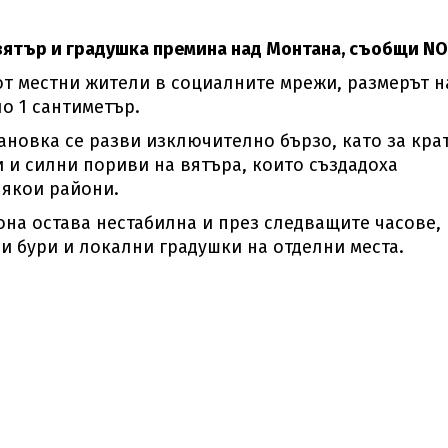
вятър и градушка премина над Монтана, съобщи NO
т местни жители в социалните мрежи, размерът н
о 1 сантиметър.
новка се разви изключително бързо, като за кра
 и силни пориви на вятъра, които създадоха
някои райони.
она остава нестабилна и през следващите часове,
и бури и локални градушки на отделни места.