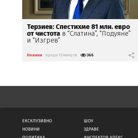
ро
Хванаха млад мъж,
откраднал
200
е”
евро от
възрастен
човек
Новини
преди 14 минути
411
ЕКСКЛУЗИВНО
ШОУ
НОВИНИ
ЗДРАВЕ
ПОЛИТИКА
ИНСПЕКТОР АЛЕКС