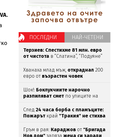
VA.
а
ПОСЛЕДНИ
НАЙ-ЧЕТЕНИ
тко
Терзиев: Спестихме 81 млн. евро
от чистота
в “Слатина”, “Подуяне”
и “Изгрев”
Хванаха млад мъж,
откраднал
200
евро от
възрастен
човек
Шок!:
Боклукчиите нарочно
разпиляват смет
по улиците на
Варна (СНИМКИ И ВИДЕО)
След
24 часа борба с пламъците:
Пожарът
край
"Тракия" не стихва
Гръм в рая:
Караджов
от
"Бригада
Нов дом"
заряза
жена си заради