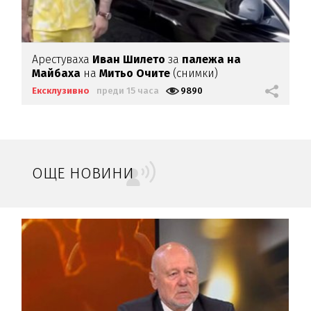
Арестуваха
Иван Шилето
за
палежа на
Майбаха
на
Митьо Очите
(снимки)
Ексклузивно
преди 15 часа
9890
ОЩЕ НОВИНИ