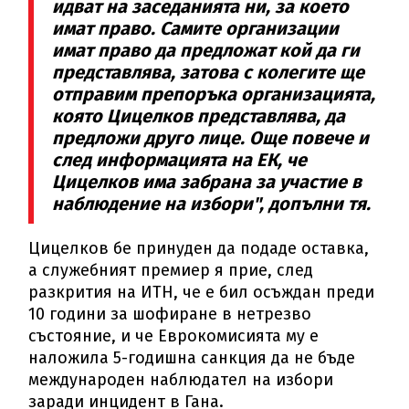
идват на заседанията ни, за което
имат право. Самите организации
имат право да предложат кой да ги
представлява, затова с колегите ще
отправим препоръка организацията,
която Цицелков представлява, да
предложи друго лице. Още повече и
след информацията на ЕК, че
Цицелков има забрана за участие в
наблюдение на избори", допълни тя.
Цицелков бе принуден да подаде оставка,
а служебният премиер я прие, след
разкрития на ИТН, че е бил осъждан преди
10 години за шофиране в нетрезво
състояние, и че Еврокомисията му е
наложила 5-годишна санкция да не бъде
международен наблюдател на избори
заради инцидент в Гана.