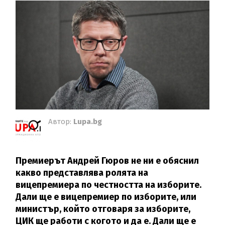
Автор:
Lupa.bg
Премиерът Андрей Гюров не ни е обяснил
какво представлява ролята на
вицепремиера по честността на изборите.
Дали ще е вицепремиер по изборите, или
министър, който отговаря за изборите,
ЦИК ще работи с когото и да е. Дали ще е