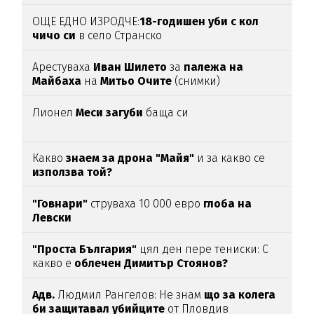
(ВИДЕО)
ОЩЕ ЕДНО ИЗРОДЧЕ:
18-годишен уби с кол
чичо си
в село Странско
Арестуваха
Иван Шилето
за
палежа на
Майбаха
на
Митьо Очите
(снимки)
Лионел
Меси загуби
баща си
Какво
знаем за дрона "Майя"
и за какво се
използва той?
"Говнари"
струваха 10 000 евро
глоба на
Левски
"Проста България"
цял ден пере тениски: С
какво е
облечен Димитър Стоянов?
Адв.
Людмил Рангелов: Не знам
що за колега
би защитавал убийците
от Пловдив