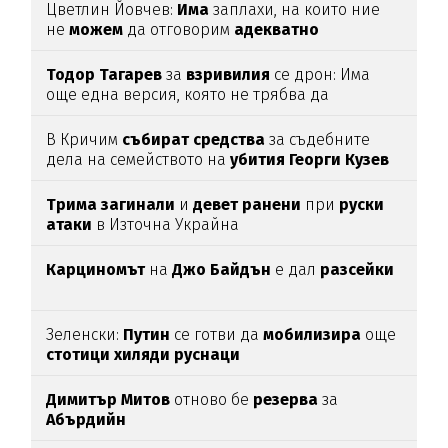
Цветлин Йовчев:
Има
заплахи, на които ние
не
можем
да отговорим
адекватно
Тодор
Тагарев
за
взривилия
се дрон: Има
още една версия, която не трябва да
изключваме
В Кричим
събират
средства
за съдебните
дела на семейството на
убития
Георги
Кузев
Трима
загинали
и
девет
ранени
при
руски
атаки
в Източна Украйна
Карциномът
на
Джо
Байдън
е дал
разсейки
Зеленски:
Путин
се готви да
мобилизира
още
стотици
хиляди
руснаци
Димитър
Митов
отново бе
резерва
за
Абърдийн