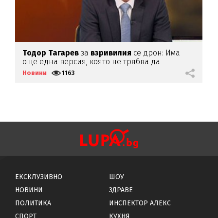
Тодор
Тагарев
за
взривилия
се дрон: Има
В
още една версия, която не трябва да
д
изключваме
Новини
1163
Н
ЕКСКЛУЗИВНО
ШОУ
НОВИНИ
ЗДРАВЕ
ПОЛИТИКА
ИНСПЕКТОР АЛЕКС
СПОРТ
КУХНЯ