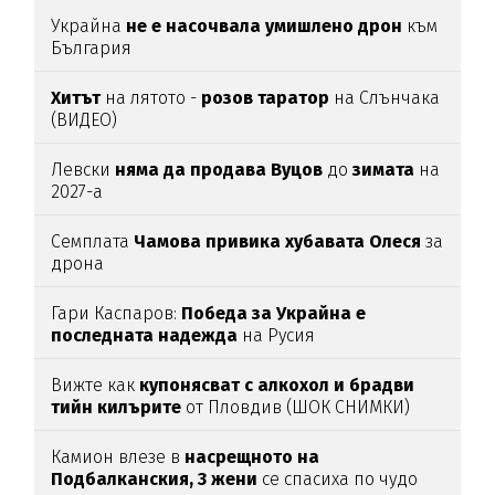
Украйна
не е насочвала умишлено дрон
към
България
Хитът
на лятото -
розов таратор
на Слънчака
(ВИДЕО)
Левски
няма да продава Вуцов
до
зимата
на
2027-а
Семплата
Чамова привика хубавата Олеся
за
дрона
Гари Каспаров:
Победа за Украйна е
последната надежда
на Русия
Вижте как
купонясват с алкохол и брадви
тийн килърите
от Пловдив (ШОК СНИМКИ)
Камион влезе в
насрещното на
Подбалканския, 3 жени
се спасиха по чудо