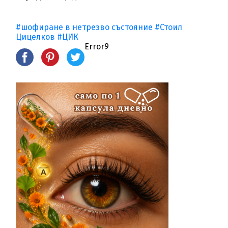
#шофиране в нетрезво състояние
#Стоил
Цицелков
#ЦИК
Error9