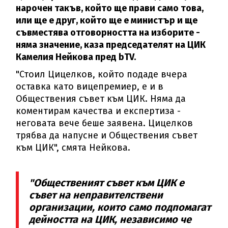
нарочен такъв, който ще прави само това,
или ще е друг, който ще е министър и ще
съвместява отговорността на изборите -
няма значение, каза председателят на ЦИК
Камелия Нейкова пред bTV.
"Стоил Цицелков, който подаде вчера
оставка като вицепремиер, е и в
Обществения съвет към ЦИК. Няма да
коментирам качества и експертиза -
неговата вече беше заявена. Цицелков
трябва да напусне и Обществения съвет
към ЦИК", смята Нейкова.
"Общественият съвет към ЦИК е
съвет на неправителствени
организации, които само подпомагат
дейността на ЦИК, независимо че