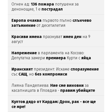
Огнен ад:
136
пожара
потушени за
денонощие, 1 е
пострадал
Европа
очаква
първото пълно
слънчево
затъмнение
от десетилетия
Красиви
имена
празнуват
имен
ден
на 9
август
Напрежение
в парламента на Косово:
Депутатка замери
премиера
Курти с
яйца
Иранският
президент: Искаме
споразумение
със
САЩ
, но
без
компромиси
Лияна Панделиева:
Ние сме виновни
за
касапницата в Пловдив -
правим убийците
медийни звезди!
Култов дядо от Кардам: Дрон, рак - все ще
се мре!