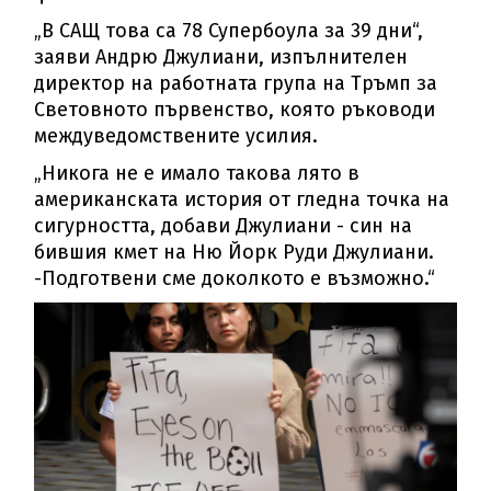
„В САЩ това са 78 Супербоула за 39 дни“,
заяви Андрю Джулиани, изпълнителен
директор на работната група на Тръмп за
Световното първенство, която ръководи
междуведомствените усилия.
„Никога не е имало такова лято в
американската история от гледна точка на
сигурността, добави Джулиани - син на
бившия кмет на Ню Йорк Руди Джулиани.
-Подготвени сме доколкото е възможно.“