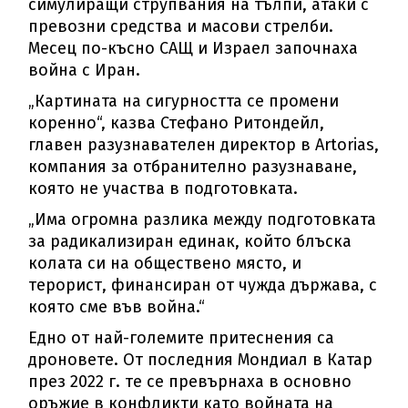
симулиращи струпвания на тълпи, атаки с
превозни средства и масови стрелби.
Месец по-късно САЩ и Израел започнаха
война с Иран.
„Картината на сигурността се промени
коренно“, казва Стефано Ритондейл,
главен разузнавателен директор в Artorias,
компания за отбранително разузнаване,
която не участва в подготовката.
„Има огромна разлика между подготовката
за радикализиран единак, който блъска
колата си на обществено място, и
терорист, финансиран от чужда държава, с
която сме във война.“
Едно от най-големите притеснения са
дроновете. От последния Мондиал в Катар
през 2022 г. те се превърнаха в основно
оръжие в конфликти като войната на