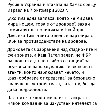
Русия в Украйна и атаката на Хамас срещу
Израел на 7 октомври 2023 г.
„Ако има една заплаха, която не ми дава
мира нощем, това е от дронове“, заяви
комисарят на полицията в Ню Йорк
Джесика Тиш, чийто отдел си партнира с
ФБР за противодействие на дронове.
Дроновете са забранени над стадионите и
фен зоните, а Каш Пател заяви, че ФБР
разполага с „пълен набор от опции“ за
осуетяване на нахлувания. Те включват
агенти, които наблюдават небето, и
„разнообразие от средства“ за безопасно
сваляне на устройствата, каза той, без да
дава подробности.
Частните технологии влизат в играта
Някои компании за изкуствен интелект са