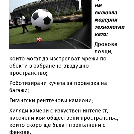
им
включва
модерни
технологии
като:
Дронове
ловци,
които могат да изстрелват мрежи по
обекти в забранено въздушно
пространство;
Роботизирани кучета за проверка на
багажи;
Гигантски рентгенови камиони;
Хиляди камери с изкуствен интелект,
насочени към обществени пространства,
които скоро ще бъдат препълнени с
фенове.