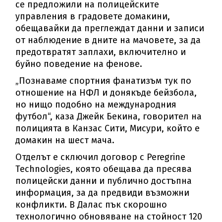
се предложили на полицейските
управления в градовете домакини,
обещавайки да преглеждат данни и записи
от наблюдение в дните на мачовете, за да
предотвратят заплахи, включително и
буйно поведение на фенове.
„Познаваме спортния фанатизъм тук по
отношение на НФЛ и донякъде бейзбола,
но нищо подобно на международния
футбол“, каза Джейк Бекина, говорител на
полицията в Канзас Сити, Мисури, който е
домакин на шест мача.
Отделът е сключил договор с Peregrine
Technologies, която обещава да пресява
полицейски данни и публично достъпна
информация, за да предвиди възможни
конфликти. В Далас пък скорошно
технологично обновяване на стойност 120