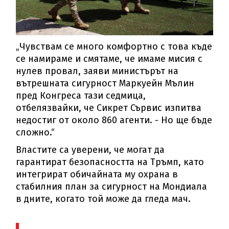
„Чувствам се много комфортно с това къде
се намираме и смятаме, че имаме мисия с
нулев провал, заяви министърът на
вътрешната сигурност Маркуейн Мълин
пред Конгреса тази седмица,
отбелязвайки, че Сикрет Сървис изпитва
недостиг от около 860 агенти. - Но ще бъде
сложно.“
Властите са уверени, че могат да
гарантират безопасността на Тръмп, като
интегрират обичайната му охрана в
стабилния план за сигурност на Мондиала
в дните, когато той може да гледа мач.