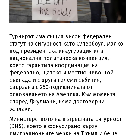
Турнирът има същия висок федерален
статут на сигурност като Супербоул, малко
под президентска инаугурация или
национална политическа конвенция,
което гарантира координация на
федерално, щатско и местно ниво. Той
съвпада и с други големи събития,
свързани с 250-годишнината от
основаването на Америка. Към момента,
според Джулиани, няма достоверни
заплахи.
Министерството на вътрешната сигурност
(DHS), което е фокусирано върху
имиграционните мерки на Тръмп и беше