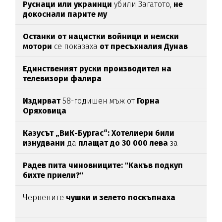
Руснаци или украинци
убили Загатото,
не
докоснали парите му
Останки от нацистки войници и немски
мотори
се показаха
от пресъхналия Дунав
(СНИМКИ)
Единственият руски производител на
телевизори фалира
Издирват
58-годишен мъж от
Горна
Оряховица
Казусът „ВиК-Бургас“: Хотелиери били
изнудвани
да
плащат до 30 000 лева
за
вода
Радев пита чиновниците: "Какъв подкуп
бихте приели?"
Червените
чушки и зелето поскъпнаха