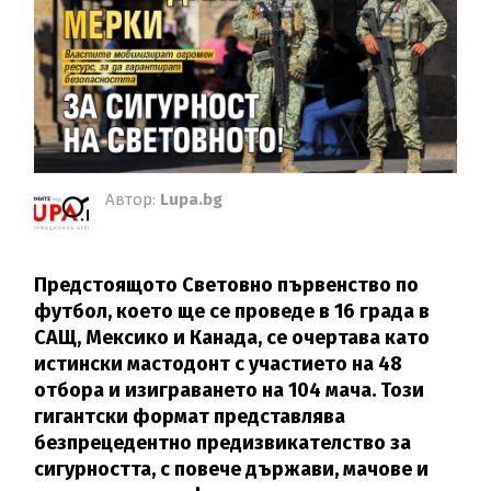
Автор:
Lupa.bg
Предстоящото Световно първенство по
футбол, което ще се проведе в 16 града в
САЩ, Мексико и Канада, се очертава като
истински мастодонт с участието на 48
отбора и изиграването на 104 мача. Този
гигантски формат представлява
безпрецедентно предизвикателство за
сигурността, с повече държави, мачове и