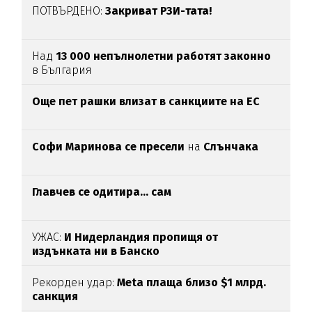
ПОТВЪРДЕНО:
Закриват РЗИ-тата!
Над
13 000 непълнолетни работят законно
в България
Oще пет рашки влизат в санкциите на ЕС
Софи Маринова се пресели
на
Слънчака
Главчев се одитира... сам
УЖАС:
И Нидерландия пропищя от
издънката ни в Банско
Рекорден удар:
Meta плаща близо $1 млрд.
санкция