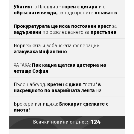
Убитият
в Пловдив -
горен с цигари
и с
обръснати вежди,
заподозрените
остават в
ареста
Прокуратурата ще иска постоянен арест
за
задържани
по разследването за
престъпна
група във ВиК-Бургас
Норвежката и албанската федерации
атакуваха Инфантино
ХА ТАКА:
Пак кацна щатска цистерна на
летище София
Пълен абсурд:
Кретен с джип "
лети"
в
насрещното по аварийната лента
на
магистрала
"Тракия“
(ВИДЕО)
Брокери изпищяха:
Блокират сделките с
имоти!
124
Всички новини от днес: