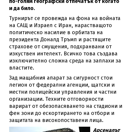
по-голям географски отпечатък от когато
и да било.
Турнирът се провежда на фона на войната
на САЩ и Израел с Иран, нарастващото
политическо насилие в орбитата на
президента Доналд Тръмп и растящите
страхове от смущения, подхранвани от
изкуствен интелект. Всичко това създава
изключително сложна среда на заплахи за
властите.
Зад мащабния апарат за сигурност стои
легион от федерални агенции, щатски и
местни полицейски управления и частни
организации. Техните отговорности
варират от обезопасяването на стадиони и
фен зони до ескортирането на отбори и
защитата на високопоставени лица.
Арсеналът