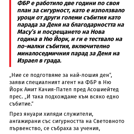
ФБР е работило две години по своя
план за сигурност, като е използвало
уроци от други големи събития като
парада за Деня на благодарността на
Macy’s и посрещането на Нова
година в Ню Йорк, и ги е тествало на
по-малки събития, включително
миналоседмичния парад за Деня на
Израел в града.
„Ние се подготвяме за най-лошия ден“,
заяви специалният агент на ФБР в Ню
Йорк Амит Качия-Пател пред Асошиейтед
прес. „И така подхождаме към всяко едно
събитие.“
През януари хиляди служители,
ангажирани със сигурността на Световното
първенство, се събраха за учения,