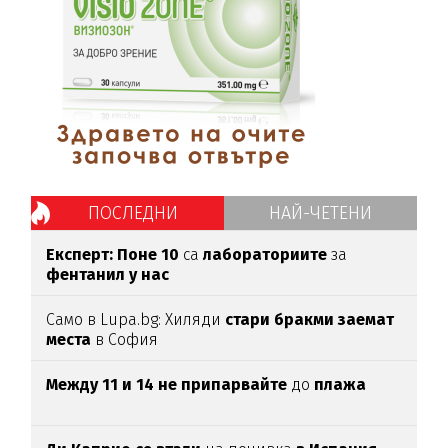
ПОСЛЕДНИ
НАЙ-ЧЕТЕНИ
Експерт: Поне 10
са
лабораториите
за
фентанил у нас
Само в Lupa.bg: Хиляди
стари бракми заемат
места
в София
Между 11 и 14 не припарвайте
до
плажа