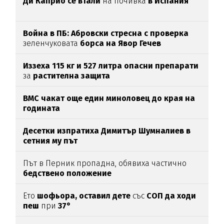
Ди Каприо се втали
на почивка
в Испания
Война в ПБ: Абровски стресна с проверка
зеленчуковата
борса на Явор Гечев
Иззеха 115 кг и 527 литра опасни препарати
за
растителна защита
ВМС чакат още един миноловец до края на
годината
Десетки изпратиха Димитър Шумналиев в
сетния му път
Път в Перник пропадна, обявиха частично
бедствено положение
Ето
шофьора, оставил дете
със
СОП да ходи
пеш
при
37°