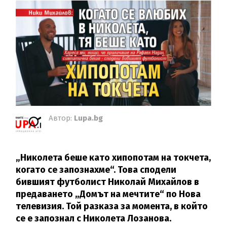
Автор:
Lupa.bg
„Николета беше като хипопотам на токчета,
когато се запознахме“. Това сподели
бившият футболист Николай Михайлов в
предаването „Домът на мечтите“ по Нова
телевизия. Той разказа за момента, в който
се е запознал с Николета Лозанова.