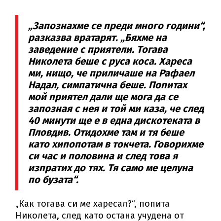
„Запознахме се преди много години“,
разказва вратарят. „Бяхме на
заведение с приятели. Тогава
Николета беше с руса коса. Хареса
ми, нищо, че приличаше на Рафаел
Надал, симпатична беше. Попитах
мой приятел дали ще мога да се
запозная с нея и той ми каза, че след
40 минути ще е в една дискотеката в
Пловдив. Отидохме там и тя беше
като хипопотам в токчета. Говорихме
си час и половина и след това я
изпратих до тях. Тя само ме целуна
по бузата“.
„Как тогава си ме харесал?“, попита
Николета, след като остана учудена от