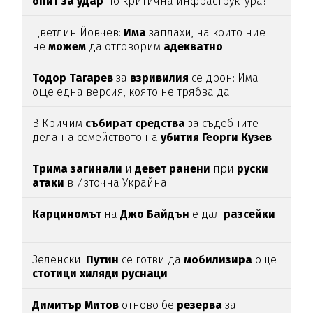
опит
за
удар
по критична инфраструктура?
Цветлин Йовчев:
Има
заплахи, на които ние
не
можем
да отговорим
адекватно
Тодор
Тагарев
за
взривилия
се дрон: Има
още една версия, която не трябва да
изключваме
В Кричим
събират
средства
за съдебните
дела на семейството на
убития
Георги
Кузев
Трима
загинали
и
девет
ранени
при
руски
атаки
в Източна Украйна
Карциномът
на
Джо
Байдън
е дал
разсейки
Зеленски:
Путин
се готви да
мобилизира
още
стотици
хиляди
руснаци
Димитър
Митов
отново бе
резерва
за