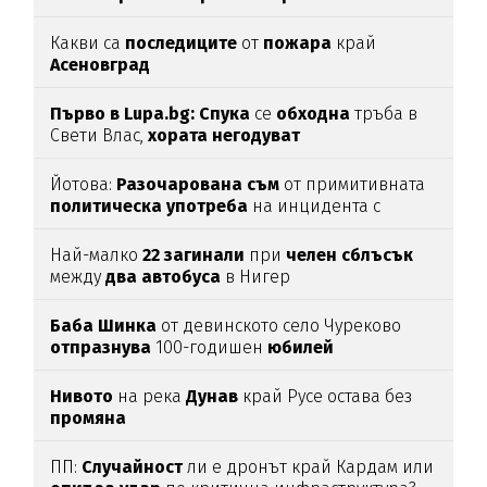
Какви са
последиците
от
пожара
край
Асеновград
Първо в Lupa.bg: Спука
се
обходна
тръба в
Свети Влас,
хората
негодуват
Йотова:
Разочарована
съм
от примитивната
политическа
употреба
на инцидента с
дрона
Най-малко
22
загинали
при
челен
сблъсък
между
два
автобуса
в Нигер
Баба
Шинка
от девинското село Чуреково
отпразнува
100-годишен
юбилей
Нивото
на река
Дунав
край Русе остава без
промяна
ПП:
Случайност
ли е дронът край Кардам или