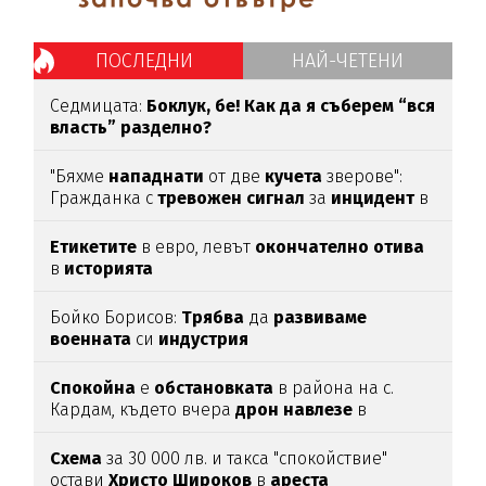
ПОСЛЕДНИ
НАЙ-ЧЕТЕНИ
Седмицата:
Боклук, бе! Как да я съберем “вся
власть” разделно?
"Бяхме
нападнати
от две
кучета
зверове":
Гражданка с
тревожен
сигнал
за
инцидент
в
Благоевград
Етикетите
в евро, левът
окончателно
отива
в
историята
Бойко Борисов:
Трябва
да
развиваме
военната
си
индустрия
Спокойна
е
обстановката
в района на с.
Кардам, където вчера
дрон
навлезе
в
българското
въздушно
пространство
Схема
за 30 000 лв. и такса "спокойствие"
остави
Христо
Широков
в
ареста