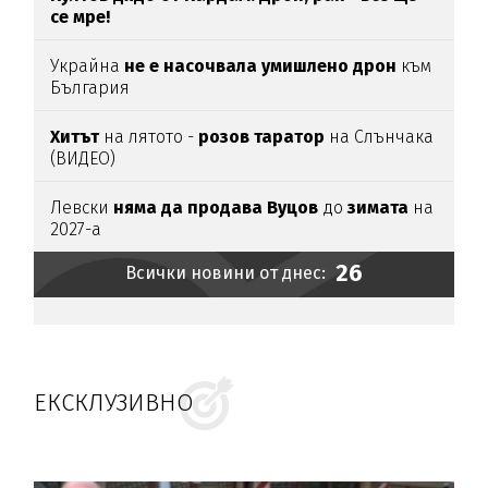
се мре!
Украйна
не е насочвала умишлено дрон
към
България
Хитът
на лятото -
розов таратор
на Слънчака
(ВИДЕО)
Левски
няма да продава Вуцов
до
зимата
на
2027-а
26
Всички новини от днес:
ЕКСКЛУЗИВНО