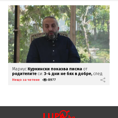
Мариус
Куркински показва писма
от
К
родителите
си:
3-4 дни не бях в добре,
след
х
като ги
прочетох
Нещо за четене
8977
Н