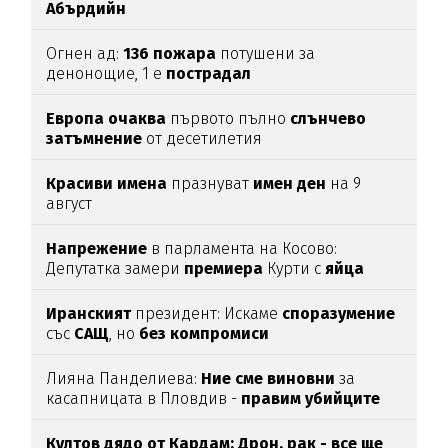
Абърдийн
Огнен ад:
136
пожара
потушени за
денонощие, 1 е
пострадал
Европа
очаква
първото пълно
слънчево
затъмнение
от десетилетия
Красиви
имена
празнуват
имен
ден
на 9
август
Напрежение
в парламента на Косово:
Депутатка замери
премиера
Курти с
яйца
Иранският
президент: Искаме
споразумение
със
САЩ
, но
без
компромиси
Лияна Панделиева:
Ние сме виновни
за
касапницата в Пловдив -
правим убийците
медийни звезди!
Култов дядо от Кардам: Дрон, рак - все ще