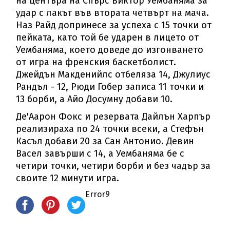
на центъра на Спърс Виктор Уембаняма за
удар с лакът във втората четвърт на мача.
Наз Райд допринесе за успеха с 15 точки от
пейката, като той бе ударен в лицето от
Уембаняма, което доведе до изгонването
от игра на френския баскетболист.
Джейдън Макденийлс отбеляза 14, Джулиус
Рандъл - 12, Рюди Гобер записа 11 точки и
13 борби, а Айо Досумну добави 10.
Де'Аарон Фокс и резервата Дайлън Харпър
реализираха по 24 точки всеки, а Стефън
Касъл добави 20 за Сан Антонио. Девин
Васел завърши с 14, а Уембаняма бе с
четири точки, четири борби и без чадър за
своите 12 минути игра.
Error9