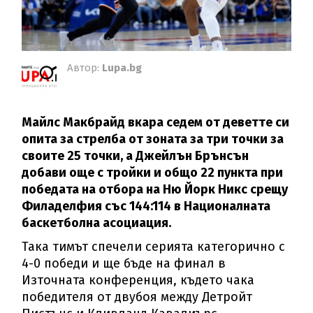
Автор:
Lupa.bg
Майлс Макбрайд вкара седем от деветте си
опита за стрелба от зоната за три точки за
своите 25 точки, а Джейлън Брънсън
добави още с тройки и общо 22 пункта при
победата на отбора на Ню Йорк Никс срещу
Филаделфия със 144:114 в Националната
баскетболна асоциация.
Така тимът спечели серията категорично с
4-0 победи и ще бъде на финал в
Източната конференция, където чака
победителя от двубоя между Детройт