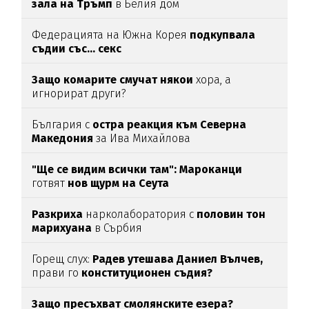
зала на Тръмп
в Белия дом
Федерацията на Южна Корея
подкупвала
съдии със... секс
Защо комарите смучат някои
хора, а
игнорират други?
България с
остра реакция към Северна
Македония
за Ива Михайлова
"Ще се видим всички там":
Мароканци
готвят
нов щурм на Сеута
Разкриха
нарколаборатория с
половин тон
марихуана
в Сърбия
Горещ слух:
Радев утешава Даниел Вълчев,
прави го
конституционен съдия?
Защо пресъхват смолянските езера?