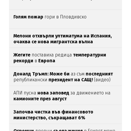
Голям пожар
гори в Пловдивско
Мелони отхвърли ултиматума на Испания,
очаква се нова мигрантска вълна
Жегите
поставиха редица
температурни
рекорди
в
Европа
Доналд Тръмп:
Може би
аз съм
последният
републикански
президент на САЩ!
(видео)
АПИ пусна
нова заповед
за движението на
камионите през август
Започва чистка във финансовото
министерство, съкращават 6%
Огромни
древни
съоръжения
в Египет може