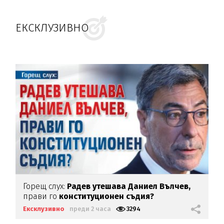
ЕКСКЛУЗИВНО
Горещ слух:
Радев утешава Даниел Вълчев,
прави го
конституционен съдия?
Ексклузивно
преди 2 часа
3294