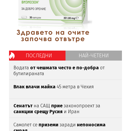
ПОСЛЕДНИ
НАЙ-ЧЕТЕНИ
Водата
от чешмата често е по-добра
от
бутилираната
Влак влачи майка
45 метра в Чехия
Сенатът
на САЩ
прие
законопроект за
санкции срещу Русия
и Иран
Самолет се
приземи
заради
непоносима
смрад