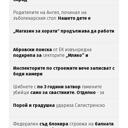
Родителите на Ангел, починал на
зъболекарския стол:
Нашето дете е
интоксикирано
с препарат, който е
антидотът
на
упойката
„Магазин за хората"
продължава да работи
Абровски поиска
от ЕК извънредна
подкрепа за
секторите
„Мляко“ и
„Свиневъдство“
Инспекторите по строежите вече записват с
боди камери
Шибнете с
по 3 години затвор
гамените
убийци
само за свастиките. Отделно
- за
убийството
Порой и градушка
удариха Силистренско
Федерален
съд блокира
строежа на
балната