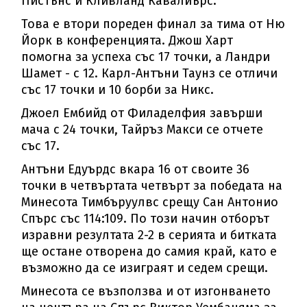
Пистънс и Кливланд Кавалиърс.
Това е втори пореден финал за тима от Ню
Йорк в конференцията. Джош Харт
помогна за успеха със 17 точки, а Ландри
Шамет - с 12. Карл-Антъни Таунз се отличи
със 17 точки и 10 борби за Никс.
Джоел Ембийд от Филаделфия завърши
мача с 24 точки, Тайръз Макси се отчете
със 17.
Антъни Едуърдс вкара 16 от своите 36
точки в четвъртата четвърт за победата на
Минесота Тимбъруулвс срещу Сан Антонио
Спърс със 114:109. По този начин отборът
изравни резултата 2-2 в серията и битката
ще остане отворена до самия край, като е
възможно да се изиграят и седем срещи.
Минесота се възползва и от изгонването