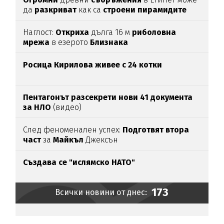
да
разкриват
как са
строени пирамидите
Наглост:
Откриха
дълга 16 м
риболовна
мрежа
в езерото
Близнака
Росица Кирилова
живее с 24 котки
Пентагонът разсекрети нови 41 документа
за НЛО
(видео)
След феноменален успех:
Подготвят втора
част
за
Майкъл
Джексън
Създава се "ислямско НАТО"
173
Всички новини от днес: