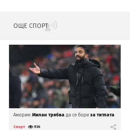
ОЩЕ СПОРТ
Аморим:
Милан трябва
да се бори
за титлата
Е
С
Спорт
936
С