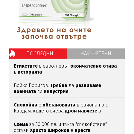
ПОСЛЕДНИ
НАЙ-ЧЕТЕНИ
Етикетите
в евро, левът
окончателно
отива
в
историята
Бойко Борисов:
Трябва
да
развиваме
военната
си
индустрия
Спокойна
е
обстановката
в района на с.
Кардам, където вчера
дрон
навлезе
в
българското
въздушно
пространство
Схема
за 30 000 лв. и такса "спокойствие"
остави
Христо
Широков
в
ареста