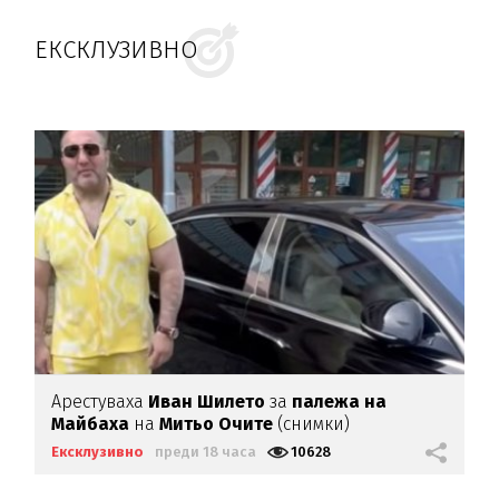
ЕКСКЛУЗИВНО
Арестуваха
Иван Шилето
за
палежа на
Майбаха
на
Митьо Очите
(снимки)
Ексклузивно
преди 18 часа
10628