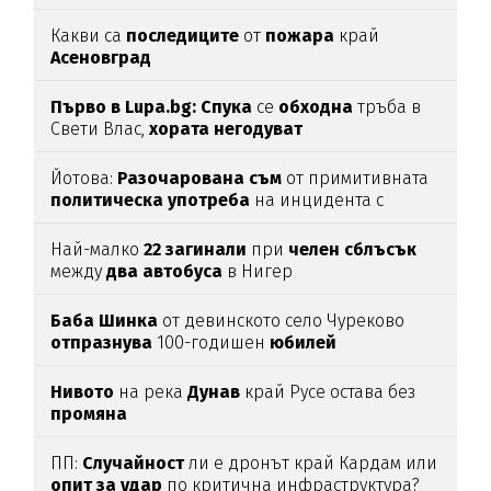
Какви са
последиците
от
пожара
край
Асеновград
Първо в Lupa.bg: Спука
се
обходна
тръба в
Свети Влас,
хората
негодуват
Йотова:
Разочарована
съм
от примитивната
политическа
употреба
на инцидента с
дрона
Най-малко
22
загинали
при
челен
сблъсък
между
два
автобуса
в Нигер
Баба
Шинка
от девинското село Чуреково
отпразнува
100-годишен
юбилей
Нивото
на река
Дунав
край Русе остава без
промяна
ПП:
Случайност
ли е дронът край Кардам или
опит
за
удар
по критична инфраструктура?