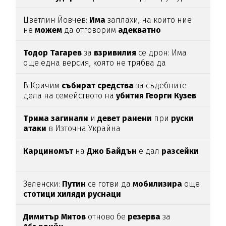
Цветлин Йовчев:
Има
заплахи, на които ние
не
можем
да отговорим
адекватно
Тодор
Тагарев
за
взривилия
се дрон: Има
още една версия, която не трябва да
изключваме
В Кричим
събират
средства
за съдебните
дела на семейството на
убития
Георги
Кузев
Трима
загинали
и
девет
ранени
при
руски
атаки
в Източна Украйна
Карциномът
на
Джо
Байдън
е дал
разсейки
Зеленски:
Путин
се готви да
мобилизира
още
стотици
хиляди
руснаци
Димитър
Митов
отново бе
резерва
за