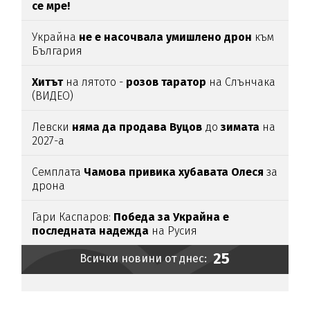
се мре!
Украйна
не е насочвала умишлено дрон
към
България
Хитът
на лятото -
розов таратор
на Слънчака
(ВИДЕО)
Левски
няма да продава Вуцов
до
зимата
на
2027-а
Семплата
Чамова привика хубавата Олеся
за
дрона
Гари Каспаров:
Победа за Украйна е
последната надежда
на Русия
25
Всички новини от днес: