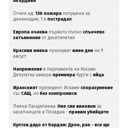
Абърдийн
Огнен ад:
136
пожара
потушени за
денонощие, 1 е
пострадал
Европа
очаква
първото пълно
слънчево
затъмнение
от десетилетия
Красиви
имена
празнуват
имен
ден
на 9
август
Напрежение
в парламента на Косово:
Депутатка замери
премиера
Курти с
яйца
Иранският
президент: Искаме
споразумение
със
САЩ
, но
без
компромиси
Лияна Панделиева:
Ние сме виновни
за
касапницата в Пловдив -
правим убийците
медийни звезди!
Култов дядо от Кардам: Дрон, рак - все ще