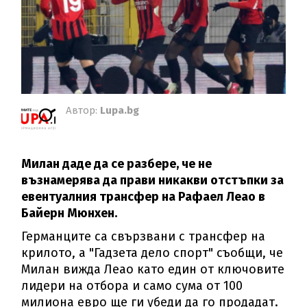
Автор:
Lupa.bg
Милан даде да се разбере, че не
възнамерява да прави никакви отстъпки за
евентуалния трансфер на Рафаел Леао в
Байерн Мюнхен.
Германците са свързвани с трансфер на
крилото, а "Гадзета дело спорт" съобщи, че
Милан вижда Леао като един от ключовите
лидери на отбора и само сума от 100
милиона евро ще ги убеди да го продадат.