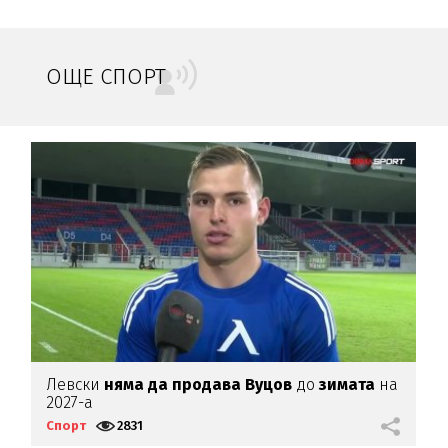
ОЩЕ СПОРТ
Левски
няма да продава Вуцов
до
зимата
на
Л
2027-а
Спорт
2831
С