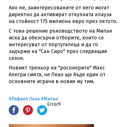
Ако не, заинтересованите от него могат
директно да активират откупната клауза
на стойност 175 милиона евро през лятото.
С това решение ръководството на Милан
иска да обезсърчи отборите, които се
интересуват от португалеца и да го
задържи на "Сан Сиро" през следващия
сезон.
Новият треньор на "росонерите" Макс
Алегри смята, че Леао ще бъде един от
основните играчи в новия му тим.
#Рафаел Леао
#Милан
Error9