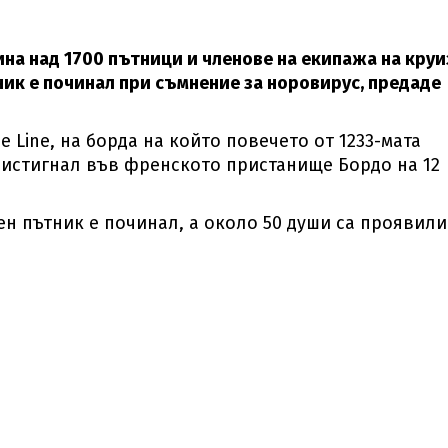
на над 1700 пътници и членове на екипажа на круи
ник е починал при съмнение за норовирус, предаде
 Line, на борда на който повечето от 1233-мата
ристигнал във френското пристанище Бордо на 12
ен пътник е починал, а около 50 души са проявили