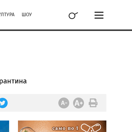
УЛТУРА
ШОУ
арантина