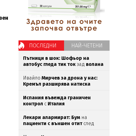
зен
ПОСЛЕДНИ
НАЙ-ЧЕТЕНИ
Пътници в шок: Шофьор на
автобус гледа тик ток
зад
волана
(ВИДЕО)
Ивайло
Мирчев за дрона у нас:
Кремъл разширява натиска
извън
бойното поле
Испания въвежда граничен
контрол
с
Италия
Лекари алармират: Бум
на
пациенти с външен отит
след
почивка на море