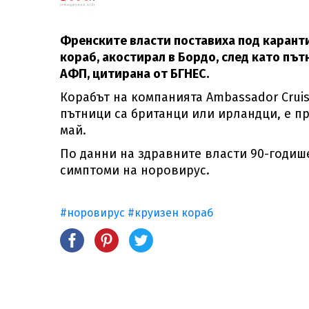
Френските власти поставиха под каранти
кораб, акостирал в Бордо, след като път
АФП, цитирана от БГНЕС.
Корабът на компанията Ambassador Cruise
пътници са британци или ирландци, е п
май.
По данни на здравните власти 90-годиш
симптоми на норовирус.
#норовирус
#круизен кораб