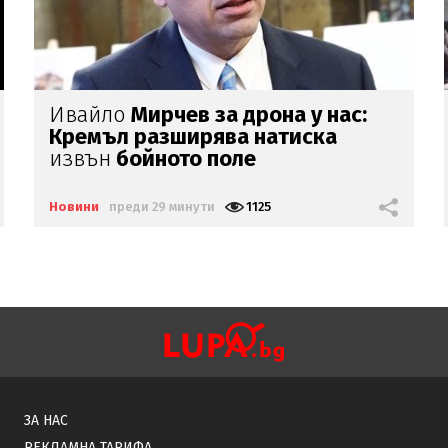
Испания въвежда граничен
контрол
с
Италия
Новини
преди 49 минути
711
ЗА НАС
РЕКЛАМНА ТАРИФА