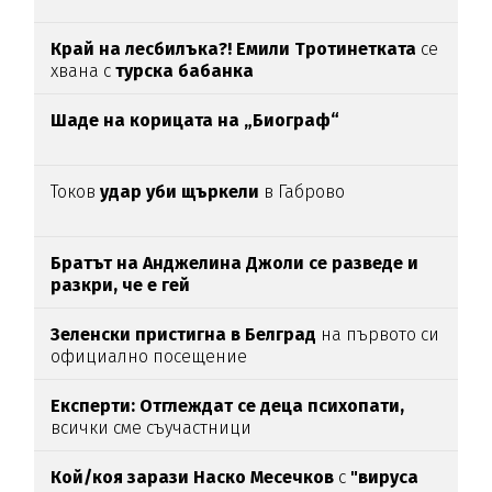
Край на лесбилъка?!
Емили Тротинетката
се
хвана с
турска бабанка
Шаде на корицата на „Биограф“
Токов
удар уби щъркели
в Габрово
Братът на Анджелина Джоли се разведе и
разкри, че е гей
Зеленски пристигна в Белград
на първото си
официално посещение
Експерти: Отглеждат се деца психопати,
всички сме съучастници
Кой/коя зарази
Наско Месечков
с
"вируса