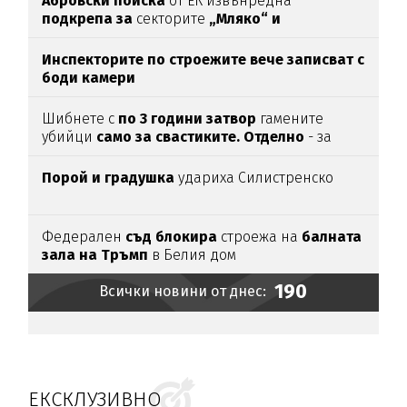
Абровски поиска
от ЕК извънредна
подкрепа за
секторите
„Мляко“ и
„Свиневъдство“
Инспекторите по строежите вече записват с
боди камери
Шибнете с
по 3 години затвор
гамените
убийци
само за свастиките. Отделно
- за
убийството
Порой и градушка
удариха Силистренско
Федерален
съд блокира
строежа на
балната
зала на Тръмп
в Белия дом
190
Всички новини от днес:
ЕКСКЛУЗИВНО