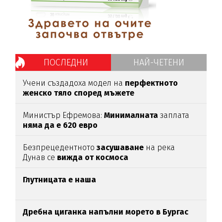
ПОСЛЕДНИ
НАЙ-ЧЕТЕНИ
Учени създадоха модел на
перфектното
женско тяло според мъжете
Министър Ефремова:
Минималната
заплата
няма да е 620 евро
Безпрецедентното
засушаване
на река
Дунав се
вижда от космоса
Глутницата е наша
Дребна циганка напълни морето в Бургас