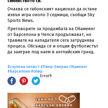
семейството си.
Очаква се габонският национал да остане
извън игра около 3 седмици, съобщи Sky
Sports News.
Преговорите за продажбата на Обамеянг
от Барселона в Челси продължават, но
травмата на нападателя сега затруднява
процеса. Обсъжда се и опция футболистът
да заиграе под наем в английския гранд.
#счупена челюст
#Пиер-Емерик Обамеянг
#Барселона
#обир
Error9