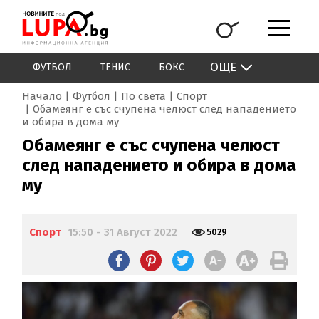
ОЩЕ
ФУТБОЛ
ТЕНИС
БОКС
Начало
Футбол
По света
Спорт
Обамеянг е със счупена челюст след нападението
и обира в дома му
Обамеянг е със счупена челюст
след нападението и обира в дома
му
Спорт
15:50 - 31 Август 2022
5029