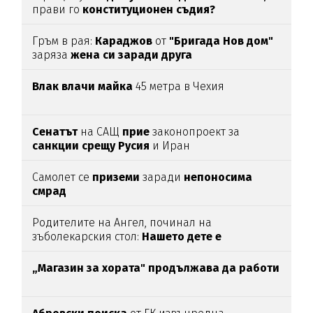
прави го
конституционен съдия?
Гръм в рая:
Караджов
от
"Бригада Нов дом"
заряза
жена си заради друга
Влак влачи майка
45 метра в Чехия
Сенатът
на САЩ
прие
законопроект за
санкции срещу Русия
и Иран
Самолет се
приземи
заради
непоносима
смрад
Родителите на Ангел, починал на
зъболекарския стол:
Нашето дете е
интоксикирано
с препарат, който е
антидотът
на
упойката
„Магазин за хората"
продължава да работи