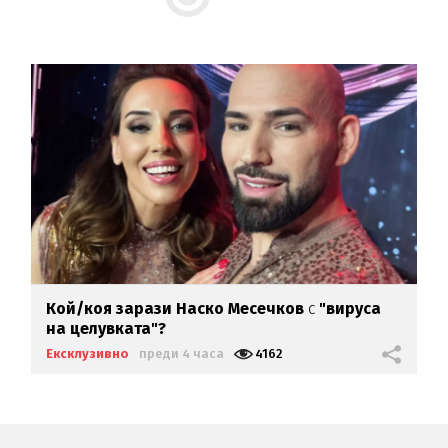
Кой/коя зарази
Наско Месечков
с
"вируса
на целувката"?
Ексклузивно
преди 4 часа
4162