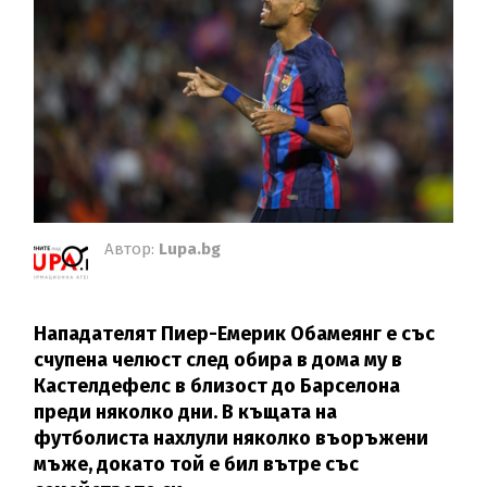
Автор:
Lupa.bg
Нападателят Пиер-Емерик Обамеянг е със
счупена челюст след обира в дома му в
Кастелдефелс в близост до Барселона
преди няколко дни. В къщата на
футболиста нахлули няколко въоръжени
мъже, докато той е бил вътре със