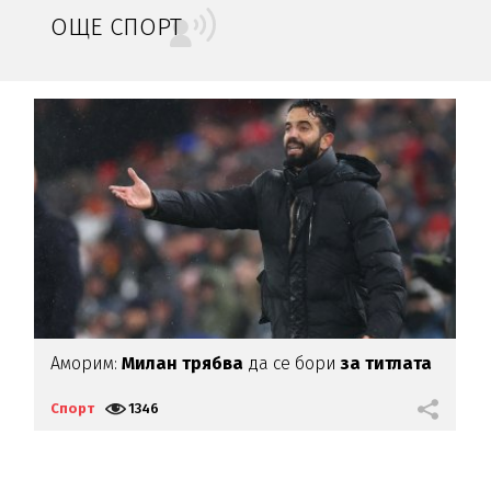
ОЩЕ СПОРТ
Аморим:
Милан трябва
да се бори
за титлата
Е
С
Спорт
1346
С