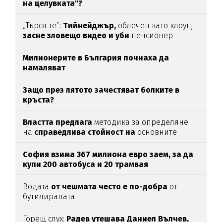
на целувката"?
„Търся те“:
Тийнейджър,
облечен като клоун,
засне зловещо видео и уби
пенсионер
Милионерите в България почнаха да
намаляват
Защо през лятото зачестяват болките в
кръста?
Властта предлага
методика за определяне
на
справедлива стойност на
основните
храни
София взима 367 милиона евро заем, за да
купи 200 автобуса и 20 трамвая
Водата
от чешмата често е по-добра
от
бутилираната
Горещ слух:
Радев утешава Даниел Вълчев,