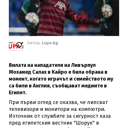
Автор:
Lupa.bg
Вилата на нападателя на Ливърпул
Мохамед Салах в Кайро е била обрана в
момент, когато играчът и семейството му
са били в Англия, съобщават медиите в
Египет.
При първи оглед се оказва, че липсват
телевизори и монитори на компютри.
Източник от службите за сигурност каза
пред египетския вестник "Шорук" в