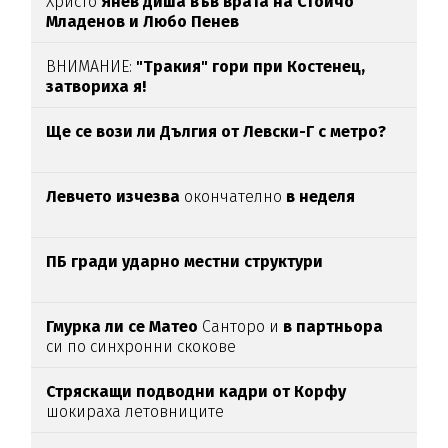
Христо
Янев диша във врата на Стойчо
Младенов и Любо Пенев
ВНИМАНИЕ:
"Тракия" гори при Костенец,
затвориха я!
Ще се вози ли Дългия от Левски-Г с метро?
Левчето изчезва
окончателно
в неделя
ПБ гради ударно местни структури
Гмурка ли се Матео
Санторо и
в партньора
си по синхронни скокове
Стряскащи подводни кадри от Корфу
шокираха летовниците