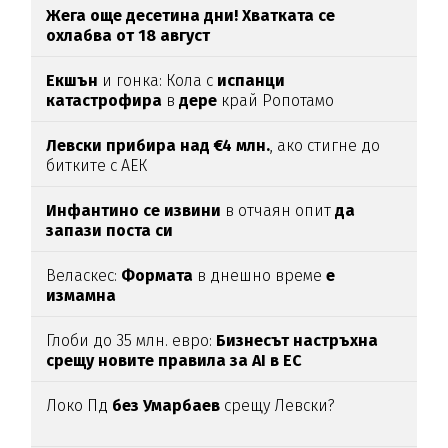
Жега още десетина дни! Хватката се
охлабва от 18 август
Екшън
и гонка: Кола с
испанци
катастрофира
в
дере
край Ропотамо
Левски прибира над €4 млн.
, ако стигне до
битките с АЕК
Инфантино се извини
в отчаян опит
да
запази поста си
Веласкес:
Формата
в днешно време
е
измамна
Глоби до 35 млн. евро:
Бизнесът настръхна
срещу новите правила за AI в ЕС
Локо Пд
без Умарбаев
срещу Левски?