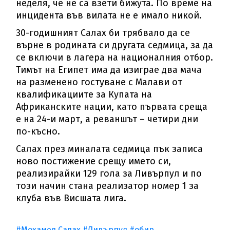
неделя, че не са взети бижута. По време на
инцидента във вилата не е имало никой.
30-годишният Салах би трябвало да се
върне в родината си другата седмица, за да
се включи в лагера на националния отбор.
Тимът на Египет има да изиграе два мача
на разменено гостуване с Малави от
квалификациите за Купата на
Африканските нации, като първата среща
е на 24-и март, а реваншът – четири дни
по-късно.
Салах през миналата седмица пък записа
ново постижение срещу името си,
реализирайки 129 гола за Ливърпул и по
този начин стана реализатор номер 1 за
клуба във Висшата лига.
#Мохамед Салах
#Ливърпул
#обир