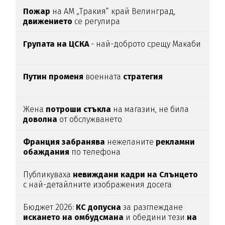
Пожар
на АМ „Тракия“ край Велинград,
движението
се регулира
Групата на ЦСКА
- най-доброто срещу Макаби
Путин променя
военната
стратегия
Жена
потроши
стъкла
на магазин, не била
доволна
от обслужването
Франция забранява
нежеланите
рекламни
обаждания
по телефона
Публикуваха
невиждани кадри на Слънцето
с най-детайлните изображения досега
Бюджет 2026:
КС допусна
за разглеждане
искането на омбудсмана
и обедини тези
на