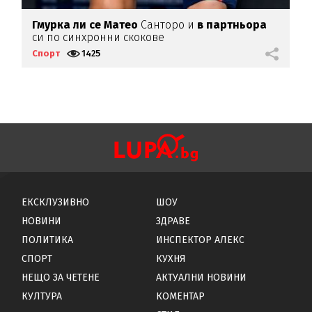
Гмурка ли се Матео
Санторо и
в партньора
П
си по синхронни скокове
в
Спорт
1425
С
ЕКСКЛУЗИВНО
ШОУ
НОВИНИ
ЗДРАВЕ
ПОЛИТИКА
ИНСПЕКТОР АЛЕКС
СПОРТ
КУХНЯ
НЕЩО ЗА ЧЕТЕНЕ
АКТУАЛНИ НОВИНИ
КУЛТУРА
КОМЕНТАР