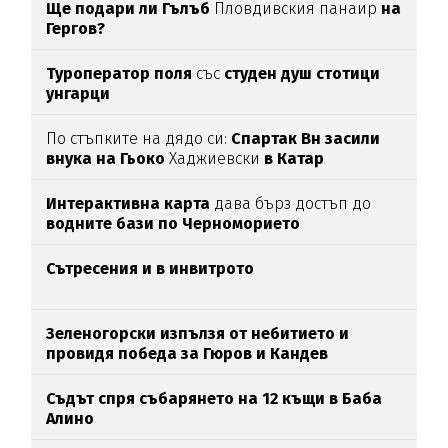
Ще подари ли Гълъб
Пловдивския панаир
на
Гергов?
Туроператор поля
със
студен душ стотици
унгарци
По стъпките на дядо си:
Спартак Вн засили
внука на Гьоко
Хаджиевски
в Катар
Интерактивна карта
дава бърз достъп до
водните бази по Черноморието
Сътресения и в инвитрото
Зеленогорски изпълзя от небитието и
провидя победа за Гюров и Кандев
Съдът спря събарянето на 12 къщи в Баба
Алино