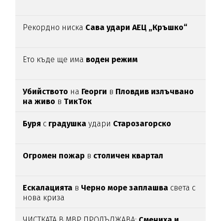
Рекордно ниска
Сава удари АЕЦ „Кръшко“
Ето къде ще има
воден режим
Убийството
на
Георги
в
Пловдив излъчвано
на живо
в
ТикТок
Буря
с
градушка
удари
Старозагорско
Огромен пожар
в
столичен квартал
Ескалацията
в
Черно море заплашва
света с
нова криза
ЧИСТКАТА В МВР ПРОДЪЛЖАВА:
Смениха и