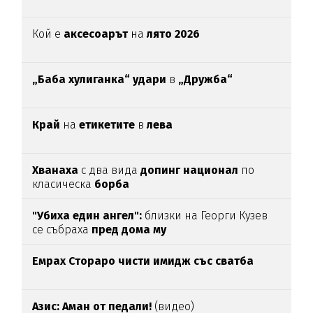
Кой е
аксесоарът
на
лято 2026
„Баба хулиганка“ удари
в
„Дружба“
Край
на
етикетите
в
лева
Хванаха
с два вида
допинг национал
по
класическа
борба
"Убиха един ангел":
близки на Георги Кузев
се събраха
пред дома му
Емрах Стораро чисти имидж със сватба
Азис: Аман от педали!
(видео)