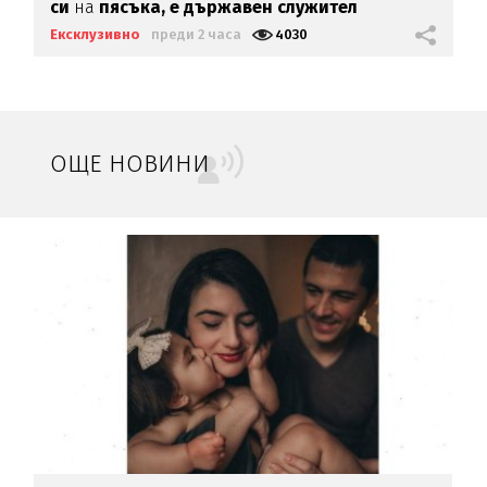
си
на
пясъка, е държавен служител
Ексклузивно
преди 2 часа
4030
ОЩЕ НОВИНИ