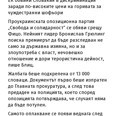
ЕК обвини Словакия в дискриминация
заради по-високите цени на горивата за
чуждестранни шофьори
Проукраинската опозиционна партия
„Свобода и солидарност“ се обяви срещу
Фицо. Нейният лидер Бронислав Грюлинг
поиска премиерът да бъде разследван не
само за държавна измяна, но и за
злоупотреба с власт, нечовешко
отношение и дори терористична дейност,
пише Блиц.
Жалбата беше подкрепена от 13 000
словаци. Документът първо беше изпратен
до Главната прокуратура, а след това
предаден на полицията, което според
опозицията потвърждава, че случаят няма
да бъде потулен.
Самото оплакване се появи веднага след