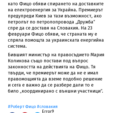
като Фицо обяви спирането на доставките
на електроенергия за Украйна. Премиерът
предупреди Киев за тази възможност, ако
петролът по петролопровода „Дружба“
спре да се доставя на Словакия. На 23
февруари Фицо обяви, че страната му е
спряла помощта за украинската енергийна
система.
Бившият министър на правосъдието Мария
Коликова също постави под въпрос
законността на действията на Фицо. Тя
твърди, че премиерът може да не е имал
правомощията да вземе подобно решение
и сега е важно да се разбере дали то е
било „координирано с външни участници“.
#Роберт Фицо
#словакия
Error9