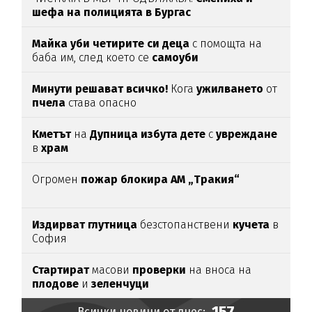
шефа на полицията в Бургас
Майка уби четирите си деца
с помощта на
баба им, след което се
самоуби
Минути решават всичко!
Кога
ужилването
от
пчела
става опасно
Кметът
на
Дупница избута дете
с
увреждане
в
храм
Огромен
пожар блокира АМ „Тракия“
Издирват глутница
безстопанствени
кучета
в
София
Стартират
масови
проверки
на вноса на
плодове
и
зеленчуци
157
Всички новини от днес: