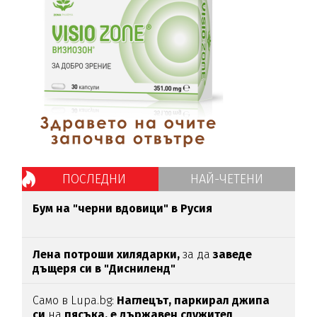
ПОСЛЕДНИ
НАЙ-ЧЕТЕНИ
Бум на "черни вдовици" в Русия
Лена потроши хилядарки,
за да
заведе
дъщеря си в "Дисниленд"
Само в Lupa.bg:
Наглецът, паркирал джипа
си
на
пясъка, е държавен служител