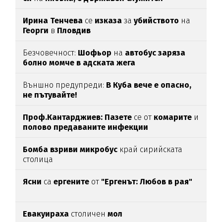
Ирина Тенчева
се
изказа
за
убийството
на
Георги
в
Пловдив
Безчовечност:
Шофьор
на
автобус заряза
болно момче в адската жега
Външно предупреди:
В
Куба вече е опасно,
не пътувайте!
Проф.Кантарджиев: Пазете
се от
комарите
и
полово предаваните инфекции
Бомба взриви микробус
край сирийската
столица
Ясни
са
ергените
от
"Ергенът: Любов в рая"
Евакуираха
столичен
мол