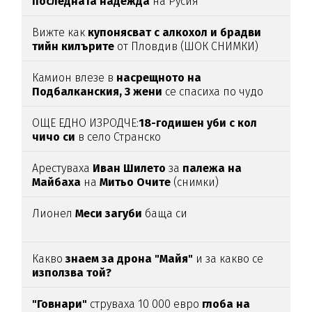
последната надежда
на Русия
Вижте как
купонясват с алкохол и брадви
тийн килърите
от Пловдив (ШОК СНИМКИ)
Камион влезе в
насрещното на
Подбалканския, 3 жени
се спасиха по чудо
(ВИДЕО)
ОЩЕ ЕДНО ИЗРОДЧЕ:
18-годишен уби с кол
чичо си
в село Странско
Арестуваха
Иван Шилето
за
палежа на
Майбаха
на
Митьо Очите
(снимки)
Лионел
Меси загуби
баща си
Какво
знаем за дрона "Майя"
и за какво се
използва той?
"Говнари"
струваха 10 000 евро
глоба на