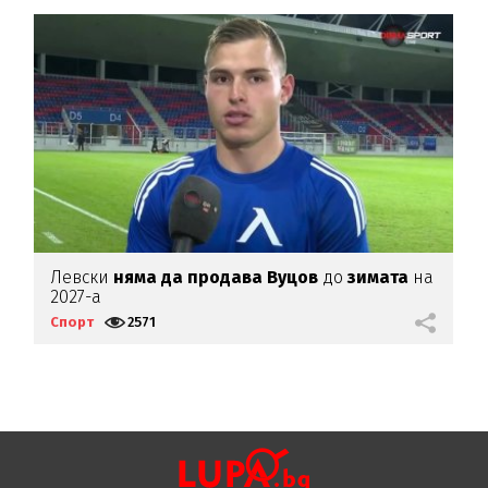
Левски
няма да продава Вуцов
до
зимата
на
Л
2027-а
Спорт
2571
С