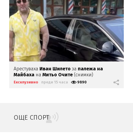
Арестуваха
Иван Шилето
за
палежа на
Майбаха
на
Митьо Очите
(снимки)
Ексклузивно
преди 15 часа
9890
ОЩЕ СПОРТ