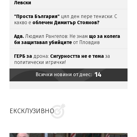
Левски
"Проста България"
цял ден пере тениски: С
какво е
облечен Димитър Стоянов?
Адв.
Людмил Рангелов: Не знам
що за колега
би защитавал убийците
от Пловдив
ГЕРБ за
дрона:
Сигурността не е тема
за
политически игрички!
14
Всички новини от днес:
ЕКСКЛУЗИВНО