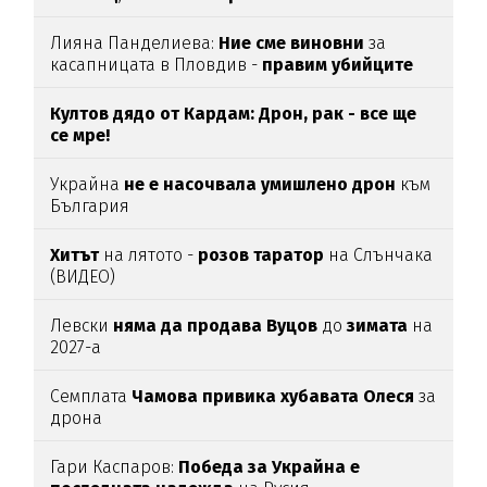
Лияна Панделиева:
Ние сме виновни
за
касапницата в Пловдив -
правим убийците
медийни звезди!
Култов дядо от Кардам: Дрон, рак - все ще
се мре!
Украйна
не е насочвала умишлено дрон
към
България
Хитът
на лятото -
розов таратор
на Слънчака
(ВИДЕО)
Левски
няма да продава Вуцов
до
зимата
на
2027-а
Семплата
Чамова привика хубавата Олеся
за
дрона
Гари Каспаров:
Победа за Украйна е