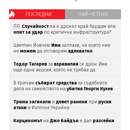
ПОСЛЕДНИ
НАЙ-ЧЕТЕНИ
ПП:
Случайност
ли е дронът край Кардам или
опит
за
удар
по критична инфраструктура?
Цветлин Йовчев:
Има
заплахи, на които ние
не
можем
да отговорим
адекватно
Тодор
Тагарев
за
взривилия
се дрон: Има
още една версия, която не трябва да
изключваме
В Кричим
събират
средства
за съдебните
дела на семейството на
убития
Георги
Кузев
Трима
загинали
и
девет
ранени
при
руски
атаки
в Източна Украйна
Карциномът
на
Джо
Байдън
е дал
разсейки