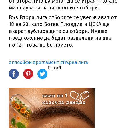
от Втора лига да могат да се играят, когато
има пауза за националните отбори.
Във Втора лига отборите се увеличават от
18 на 20, като Ботев Пловдив и ЦСКА ще
вкарат дублиращите си отбори. Имаше
предложение да бъдат разделени на две
по 12 - това не бе прието.
#плеойфи
#регламент
#Първа лига
Error9