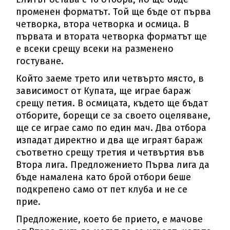
променен форматът. Той ще бъде от първа
четворка, втора четворка и осмица. В
първата и втората четворка форматът ще
е всеки срещу всеки на разменено
гостуване.
Който заеме трето или четвърто място, в
зависимост от Купата, ще играе бараж
срещу петия. В осмицата, където ще бъдат
отборите, борещи се за своето оцеляване,
ще се играе само по един мач. Два отбора
изпадат директно и два ще играят бараж
съответно срещу третия и четвъртия във
Втора лига. Предложението Първа лига да
бъде намалена като брой отбори беше
подкрепено само от пет клуба и не се
прие.
Предложение, което бе прието, е мачове