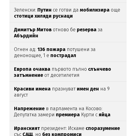
Зеленски:
Путин
се готви да
мобилизира
още
стотици
хиляди
руснаци
Димитър
Митов
отново бе
резерва
за
Абърдийн
Огнен ад:
136
пожара
потушени за
денонощие, 1 е
пострадал
Европа
очаква
първото пълно
слънчево
затъмнение
от десетилетия
Красиви
имена
празнуват
имен
ден
на 9
август
Напрежение
в парламента на Косово:
Депутатка замери
премиера
Курти с
яйца
Иранският
президент: Искаме
споразумение
със
САЩ
, но
без
компромиси