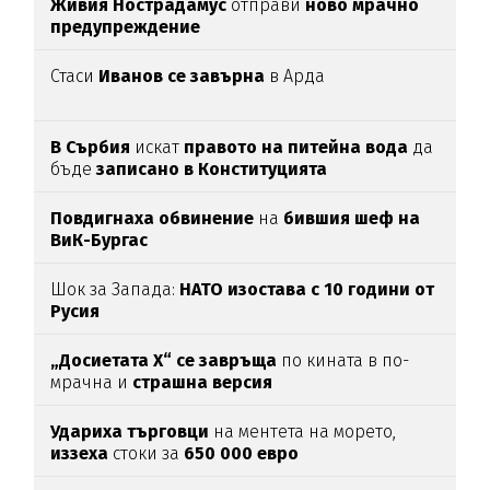
Живия Нострадамус
отправи
ново мрачно
предупреждение
Стаси
Иванов се завърна
в Арда
В Сърбия
искат
правото на питейна вода
да
бъде
записано в Конституцията
Повдигнаха обвинение
на
бившия шеф на
ВиК-Бургас
Шок за Запада:
НАТО изостава с 10 години от
Русия
„Досиетата Х“ се завръща
по кината в по-
мрачна и
страшна версия
Удариха
търговци
на ментета на морето,
иззеха
стоки за
650
000
евро