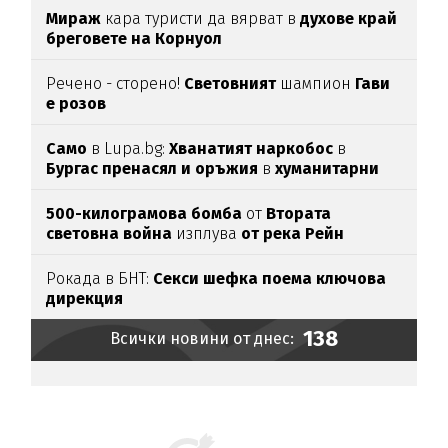
Мираж
кара туристи да вярват в
духове край
бреговете на Корнуол
Речено - сторено!
Световният
шампион
Гави
е розов
Само
в Lupa.bg:
Хванатият наркобос
в
Бургас пренасял и оръжия
в
хуманитарни
пратки
за
Украйна
500-килограмова бомба
от
Втората
световна война
изплува
от река Рейн
Рокада в БНТ:
Секси шефка поема ключова
дирекция
138
Всички новини от днес: