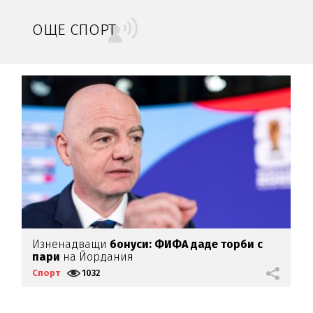
ОЩЕ СПОРТ
Изненадващи
бонуси:
ФИФА даде торби с
Ф
пари
на Йордания
Спорт
1032
С