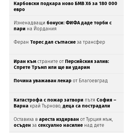
Карбовски подкара ново БМВ Х6 за 180 000
евро
Изненадващи
бонуси:
ФИФА даде торби с
пари
на Йордания
Феран
Торес дал съгласие
за трансфер
Иран към
страните от
Персийския залив:
Спрете Тръмп или ще ви ударим
Почина уважаван лекар
от Благоевград
Катастрофа с пожар затвори
пътя
София –
Варна
край Търново,
деца са пострадали
Оставиха в
ареста
издирван
от Турция мъж,
осъден
за
сексуално
насилие
над дете