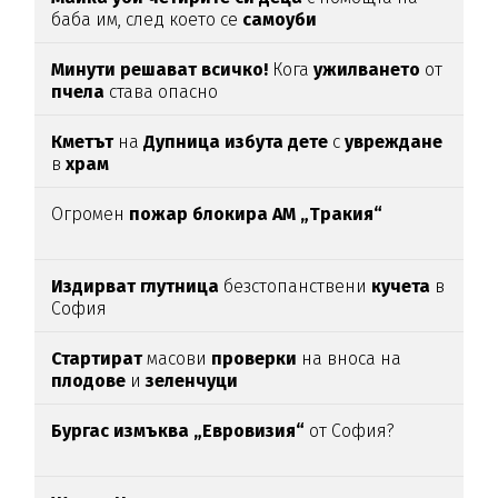
баба им, след което се
самоуби
Минути решават всичко!
Кога
ужилването
от
пчела
става опасно
Кметът
на
Дупница избута дете
с
увреждане
в
храм
Огромен
пожар блокира АМ „Тракия“
Издирват глутница
безстопанствени
кучета
в
София
Стартират
масови
проверки
на вноса на
плодове
и
зеленчуци
Бургас измъква „Евровизия“
от София?