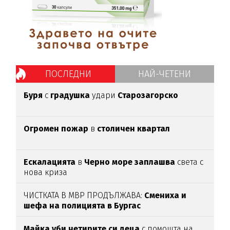
ПОСЛЕДНИ
НАЙ-ЧЕТЕНИ
Буря
с
градушка
удари
Старозагорско
Огромен пожар
в
столичен квартал
Ескалацията
в
Черно море заплашва
света с
нова криза
ЧИСТКАТА В МВР ПРОДЪЛЖАВА:
Смениха и
шефа на полицията в Бургас
Майка уби четирите си деца
с помощта на