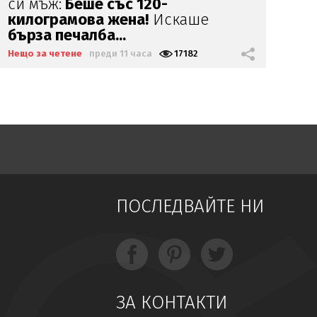
заведе дъщеря си в "Дисниленд"
Лю
Нещо за четене
преди 13 часа
8385
Нещ
ПОСЛЕДВАЙТЕ НИ
ЗА КОНТАКТИ