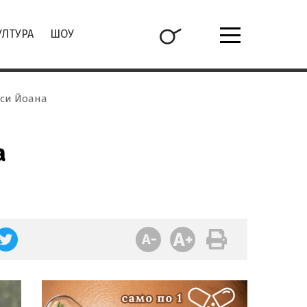
УЛТУРА
ШОУ
 си Йоана
а