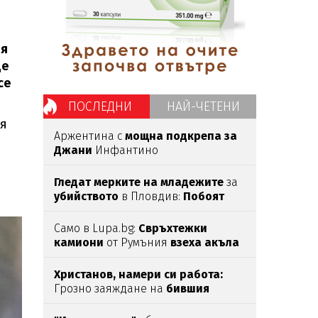
ия
де
се
ПОСЛЕДНИ
НАЙ-ЧЕТЕНИ
 я
Аржентина с
мощна подкрепа за
Джани
Инфантино
Гледат мерките на младежите
за
убийството
в Пловдив:
Побоят
над мъжа
е продължил
над час
(СНИМКИ)
Само в Lupa.bg:
Свръхтежки
камиони
от Румъния
взеха акъла
на хората в Ботевградско
(СНИМКИ)
Христанов, намери си работа:
Грозно заяждане на
бившия
министър
с
Манол Глишев
ядоса
мрежата