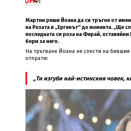
Мартин реши Йоана да си тръгне от име
на Розата в „Ергенът“ до момента. „Ще сл
последната си роза на Ферай, оставяйки 
бори за него.
На тръгване Йоана не спести на бившия 
отпрати:
„Ти изгуби най-истинския човек, ко