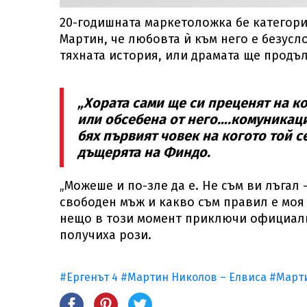
20-годишната маркетоложка бе категорич
Мартин, че любовта ѝ към него е безусло
тяхната история, или драмата ще продъ
„Хората сами ще си преценят на ко
или обсебена от него….комуникаци
бях първият човек на когото той се
дъщерята на Финдо.
„Можеше и по-зле да е. Не съм ви лъгал -
свободен мъж и какво съм правил е моя
нещо в този момент приключи официално
получиха рози.
#Ергенът 4
#Мартин Николов – Елвиса
#Март