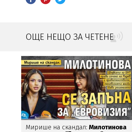
ОЩЕ НЕЩО ЗА ЧЕТЕНЕ
ва
Камелия по монокини и прашка