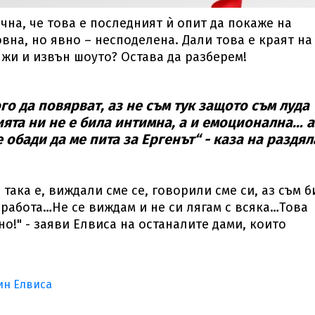
на, че това е последният ѝ опит да покаже на
вна, но явно – несподелена. Дали това е краят на
лжи и извън шоуто? Остава да разберем!
го да повярват, аз не съм тук защото съм луда
ята ни не е била интимна, а и емоционална… а
 обади да ме пита за Ергенът“ - каза на раздял
 така е, виждали сме се, говорили сме си, аз съм б
 работа…Не се виждам и не си лягам с всяка…Това
!" - заяви Елвиса на останалите дами, които
ин Елвиса