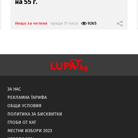
си мъж:
Беше със 120-
килограмова жена!
Искаше
бърза печалба...
Нещо за четене
преди 11 часа
17182
ЗА НАС
РЕКЛАМНА ТАРИФА
ОБЩИ УСЛОВИЯ
ПОЛИТИКА ЗА БИСКВИТКИ
ГЛОБИ ОТ КАТ
МЕСТНИ ИЗБОРИ 2023