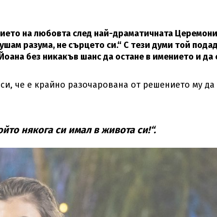
нието на любовта след най-драматичната Церемон
ушам разума, не сърцето си.“ С тези думи той пода
Йоана без никакъв шанс да остане в имението и да 
си, че е крайно разочарована от решението му да
йто някога си имал в живота си!“.