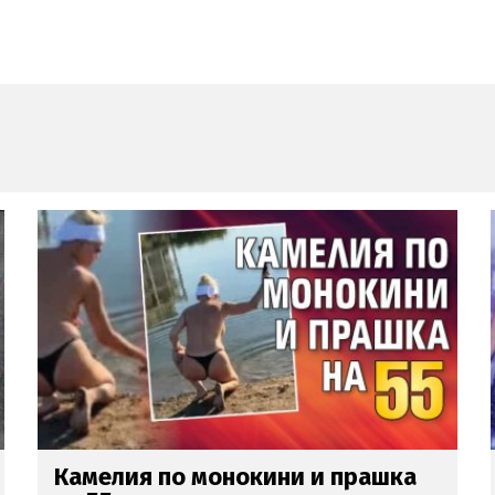
Глория
изригна срещу бившия