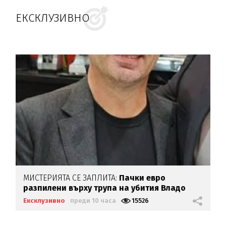
ЕКСКЛУЗИВНО
МИСТЕРИЯТА СЕ ЗАПЛИТА:
Пачки евро
разпилени върху трупа на убития Владо
Загатото
Ексклузивно
преди 10 часа
15526