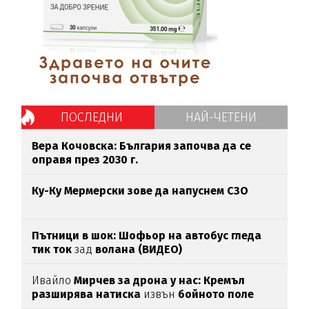
ПОСЛЕДНИ
НАЙ-ЧЕТЕНИ
Вера Кочовска: България започва да се
оправя през 2030 г.
Ку-Ку Мермерски зове да напуснем СЗО
Пътници в шок: Шофьор на автобус гледа
тик ток
зад
волана (ВИДЕО)
Ивайло
Мирчев за дрона у нас: Кремъл
разширява натиска
извън
бойното поле