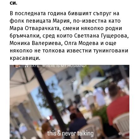
си.
В последната година бившият съпруг на
фолк певицата Мария, по-известна като
Мара Отварачката, смени няколко родни
бръмчалки, сред които Светлана Гущерова,
Моника Валериева, Олга Модева и още
няколко не толкова известни тунинговани
красавици.