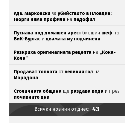
Адв. Марковски
за
убийството в Пловдив:
Георги няма профила
на
педофил
Пуснаха под домашен арест
бившия
шеф
на
ВиК-Бургас
и
двамата му подчинени
Разкриха оригиналната рецепта
на
„Кока-
Кола“
Продават топката
от
великия гол
на
Марадона
Столичната община
ще
раздава вода
и през
почивните дни
43
Всички новини от днес: