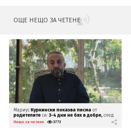
ОЩЕ НЕЩО ЗА ЧЕТЕНЕ
Мариус
Куркински показва писма
от
К
родителите
си:
3-4 дни не бях в добре,
след
х
като ги
прочетох
Нещо за четене
3773
Н