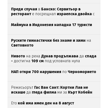
Преди случая
в
Банско: Сервитьор в
ресторант
е посрещнал
израелска двойка
с
"Хайл Хитлер"
Маймуна в Индонезия нападна 17 туристи
Руските гимнастички без знаме и химн
на
Световното
Нивото
на река
Дунав продължава
да
спада
-
достигна
109 см
под условната нула
НАП откри 700 нарушения
по
Черноморието
Режисьорът
Гас Ван Сант: Кортни Лав не
искаше
да
гледа филма
ми за
Кърт Кобейн
Ето
кой има имен ден на 8 август