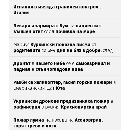
Испания въвежда граничен контрол
с
Италия
Лекари алармират: Бум
на
пациенти с
външен отит
след
почивка на море
Мариус
Куркински показва писма
от
родителите
си:
3-4 дни не бях в добре,
след
като ги
прочетох
Дронът
в
нашето небе
се е
самовзривил и
паднал
в
слънчогледова нива
Разби се хеликоптер,
гасил горски пожари
в
американския щат
Юта
Украински дронове предизвикаха пожар
в
рафинерия
в руския
Краснодарски край
Пожар лумна
на изхода на
Асеновград,
горят треви и лозя