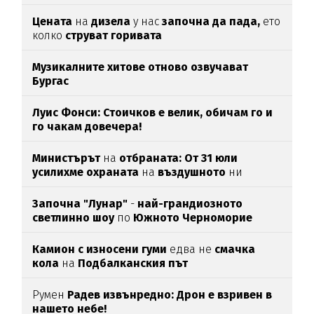
Цената
на
дизела
у нас
започна да пада,
ето
колко
струват горивата
Музикалните хитове отново озвучават
Бургас
Луис Фонси: Стоичков е велик, обичам го и
го чакам довечера!
Министърът
на
отбраната: От 31 юли
усилихме охраната
на
въздушното
ни
пространство
Започна "Лунар"
-
най-грандиозното
светлинно шоу
по
Южното Черноморие
Камион с износени гуми
едва нe
смачка
кола
на
Подбалканския път
Румен
Радев извънредно: Дрон е взривен в
нашето небе!