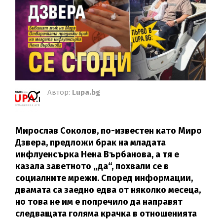
Автор:
Lupa.bg
Мирослав Соколов, по-известен като Миро
Дзвера, предложи брак на младата
инфлуенсърка Нена Върбанова, а тя е
казала заветното „да“, похвали се в
социалните мрежи. Според информации,
двамата са заедно едва от няколко месеца,
но това не им е попречило да направят
следващата голяма крачка в отношенията