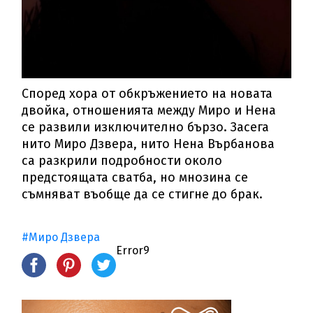
Според хора от обкръжението на новата
двойка, отношенията между Миро и Нена
се развили изключително бързо. Засега
нито Миро Дзвера, нито Нена Върбанова
са разкрили подробности около
предстоящата сватба, но мнозина се
съмняват въобще да се стигне до брак.
#Миро Дзвера
Error9