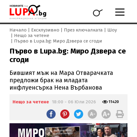
Начало
Ексклузивно
През ключалката
Шоу
Нещо за четене
Първо в Lupa.bg: Миро Дзвера се сгоди
Първо в Lupa.bg: Миро Дзвера се
сгоди
Бившият мъж на Мара Отварачката
предложи брак на младата
инфлуенсърка Нена Върбанова
Нещо за четене
18:00 - 06 Юли 2026
11420