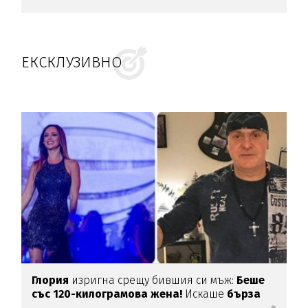
ЕКСКЛУЗИВНО
Глория
изригна срещу бившия си мъж:
Беше
със 120-килограмова жена!
Искаше
бърза
печалба...