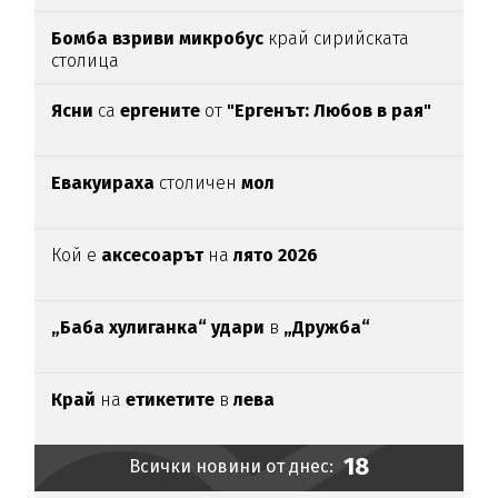
Бомба взриви микробус
край сирийската
столица
Ясни
са
ергените
от
"Ергенът: Любов в рая"
Евакуираха
столичен
мол
Кой е
аксесоарът
на
лято 2026
„Баба хулиганка“ удари
в
„Дружба“
Край
на
етикетите
в
лева
18
Всички новини от днес: