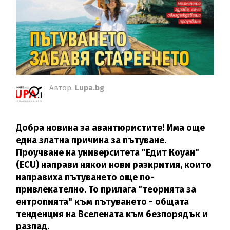
Автор:
Lupa.bg
Добра новина за авантюристите! Има още
една златна причина за пътуване.
Проучване на университета "Едит Коуан"
(ECU) направи някои нови разкрития, които
направиха пътуването още по-
привлекателно. То прилага "теорията за
ентропията" към пътуването - общата
тенденция на Вселената към безпорядък и
разпад.