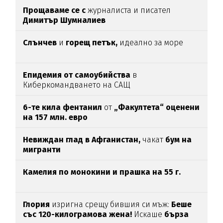
Прощаваме се с
журналиста и писател
Димитър Шумналиев
Слънчев
и
горещ петък,
идеално за море
Епидемия от самоубийства
в
Киберкомандването на САЩ
6-те кила фентанил
от
„Факултета“ оценени
на 157 млн. евро
Невиждан глад в Афганистан,
чакат
бум на
мигранти
Камелия по монокини и прашка на 55 г.
Глория
изригна срещу бившия си мъж:
Беше
със 120-килограмова жена!
Искаше
бърза