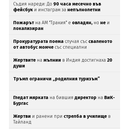
Съдия нареди: До
90 часа месечно във
фейсбук
и инстаграм за
непълнолетни
Пожарът
на АМ "Тракия" е
овладян,
но
не
и
локализиран
Прокуратурата поема
случая със
сваленото
от автобус момче
със специални
потребности
Жертвите
на
мълнии
в Индия достигнаха
20
души
Тръмп ограничи „родилния туризъм”
Гледат мярката
на бившия
директор
на
ВиК-
Бургас
Жертви
и ранени при
стрелба в училище
в
Тайланд