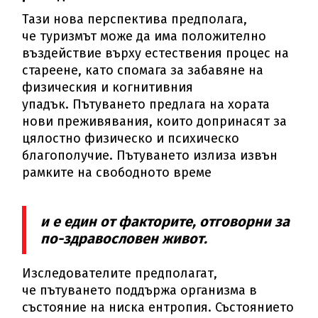
Тази нова перспектива предполага,
че туризмът може да има положително
въздействие върху естествения процес на
стареене, като спомага за забавяне на
физическия и когнитивния
упадък. Пътуването предлага на хората
нови преживявания, които допринасят за
цялостно физическо и психическо
благополучие. Пътуването излиза извън
рамките на свободното време
и е един от факторите, отговорни за
по-здравословен живот.
Изследователите предполагат,
че пътуването поддържа организма в
състояние на ниска ентропия. Състоянието