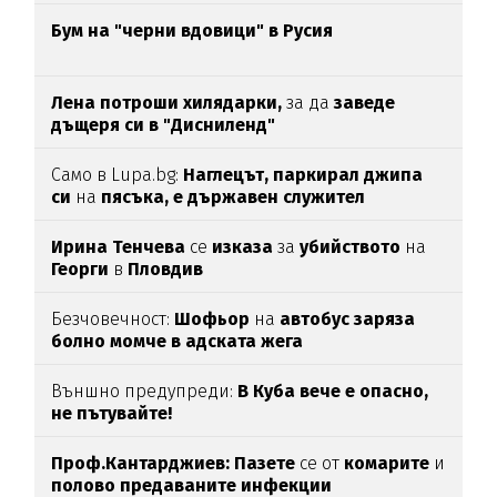
печалба...
Бум на "черни вдовици" в Русия
Лена потроши хилядарки,
за да
заведе
дъщеря си в "Дисниленд"
Само в Lupa.bg:
Наглецът, паркирал джипа
си
на
пясъка, е държавен служител
Ирина Тенчева
се
изказа
за
убийството
на
Георги
в
Пловдив
Безчовечност:
Шофьор
на
автобус заряза
болно момче в адската жега
Външно предупреди:
В
Куба вече е опасно,
не пътувайте!
Проф.Кантарджиев: Пазете
се от
комарите
и
полово предаваните инфекции