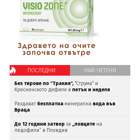
ПОСЛЕДНИ
НАЙ-ЧЕТЕНИ
Без тирове по "Тракия",
"Струма" и
Кресненското дефиле в
петък и неделя
Раздават
безплатна
минерална
вода във
Враца
До 12 години затвор
за
„ловците
на
педофили” в Пловдив