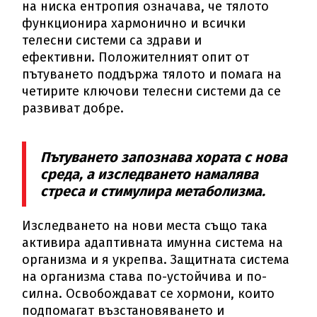
на ниска ентропия означава, че тялото
функционира хармонично и всички
телесни системи са здрави и
ефективни. Положителният опит от
пътуването поддържа тялото и помага на
четирите ключови телесни системи да се
развиват добре.
Пътуването запознава хората с нова
среда, а изследването намалява
стреса и стимулира метаболизма.
Изследването на нови места също така
активира адаптивната имунна система на
организма и я укрепва. Защитната система
на организма става по-устойчива и по-
силна. Освобождават се хормони, които
подпомагат възстановяването и