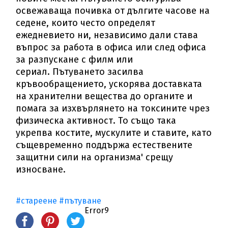
освежаваща почивка от дългите часове на
седене, които често определят
ежедневието ни, независимо дали става
въпрос за работа в офиса или след офиса
за разпускане с филм или
сериал. Пътуването засилва
кръвообращението, ускорява доставката
на хранителни вещества до органите и
помага за изхвърлянето на токсините чрез
физическа активност. То също така
укрепва костите, мускулите и ставите, като
същевременно поддържа естествените
защитни сили на организма' срещу
износване.
#стареене
#пътуване
Error9