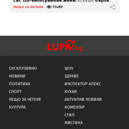
със 120-килограмова жена!
Искаше
бърза
д
печалба...
Нещо за четене
11489
Н
ЕКСКЛУЗИВНО
ШОУ
НОВИНИ
ЗДРАВЕ
ПОЛИТИКА
ИНСПЕКТОР АЛЕКС
СПОРТ
КУХНЯ
НЕЩО ЗА ЧЕТЕНЕ
АКТУАЛНИ НОВИНИ
КУЛТУРА
КОМЕНТАР
СТИЛ
МИСТИКА