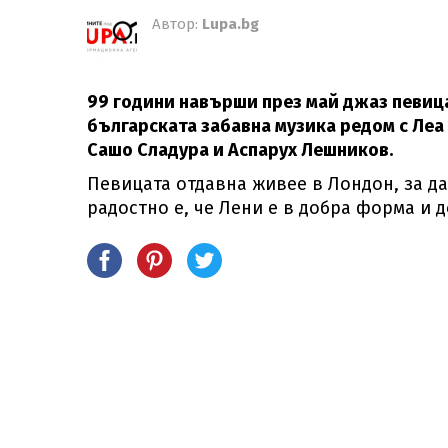
Автор:
Lupa.bg
99 години навърши през май джаз певица
българската забавна музика редом с Леа 
Сашо Сладура и Аспарух Лешников.
Певицата отдавна живее в Лондон, за да
радостно е, че Лени е в добра форма и 