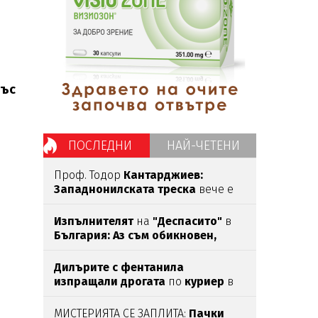
със
ПОСЛЕДНИ
НАЙ-ЧЕТЕНИ
Проф. Тодор
Кантарджиев:
Западнонилската
треска
вече е
тук,
най-опасна е за
хората над
60
Изпълнителят
на
"Деспасито"
в
България: Аз съм обикновен,
спокоен, съпруг и баща
Дилърите с фентанила
изпращали дрогата
по
куриер
в
пратки с маратонки
МИСТЕРИЯТА СЕ ЗАПЛИТА:
Пачки