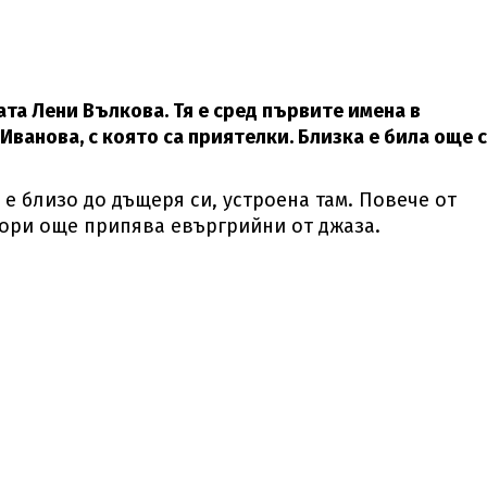
та Лени Вълкова. Тя е сред първите имена в
Иванова, с която са приятелки. Близка е била още 
 е близо до дъщеря си, устроена там. Повече от
дори още припява евъргрийни от джаза.