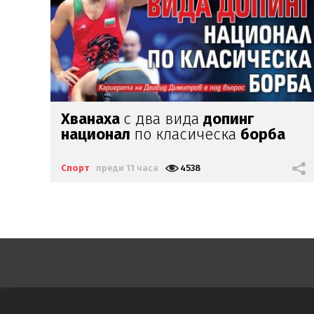
Стаси
Иванов се завърна
в Арда
Спорт
преди 14 часа
2151