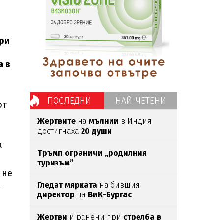
три
а в
ПОСЛЕДНИ
НАЙ-ЧЕТЕНИ
от
Жертвите
на
мълнии
в Индия
достигнаха
20 души
а
Тръмп ограничи „родилния
туризъм”
 не
а
Гледат мярката
на бившия
директор
на
ВиК-Бургас
Жертви
и ранени при
стрелба в