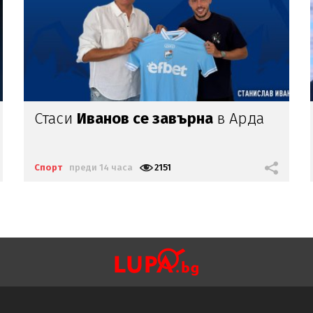
Изненадващи
бонуси:
ФИФА
даде торби с пари
на Йордания
Спорт
преди 15 часа
2366