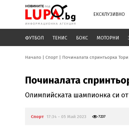
ЕКСКЛУЗИВНО
ФУТБОЛ
ТЕНИС
БОКС
МОТОРНИ
Начало
Спорт
Починалата спринтьорка Тори 
Починалата спринтьор
Олимпийската шампионка си оти
Спорт
17:34 - 05 Май 2023
7237