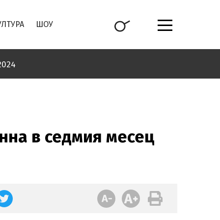
УЛТУРА
ШОУ
2024
нна в седмия месец