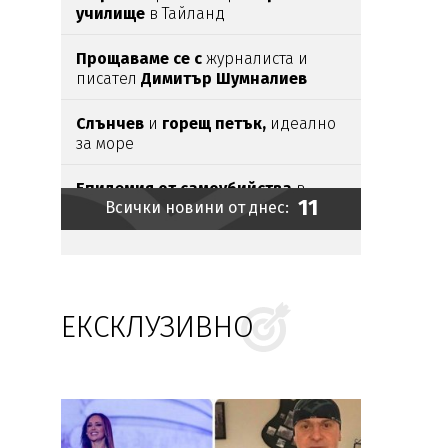
училище
в Тайланд
Прощаваме се с
журналиста и
писател
Димитър Шумналиев
Слънчев
и
горещ петък,
идеално
за море
Епидемия от самоубийства
в
11
Всички новини от днес:
Киберкомандването на САЩ
6-те кила фентанил
от
„Факултета“ оценени на 157 млн.
евро
ЕКСКЛУЗИВНО
Невиждан глад в Афганистан,
чакат
бум на мигранти
Камелия по монокини и прашка
на 55 г.