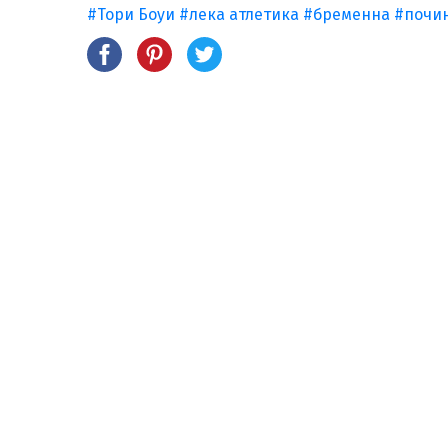
#Тори Боуи
#лека атлетика
#бременна
#почи