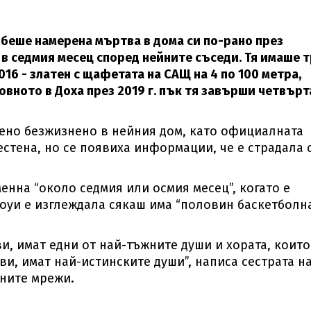
 беше намерена мъртва в дома си по-рано през
 в седмия месец според нейните съседи. Тя имаше 
6 - златен с щафетата на САЩ на 4 по 100 метра,
товното в Доха през 2019 г. пък тя завърши четвърт
ено безжизнено в нейния дом, като официалната
стена, но се появиха информации, че е страдала 
енна “около седмия или осмия месец”, когато е
Боуи е изглеждала сякаш има “половин баскетболн
ви, имат едни от най-тъжните души и хората, които
иви, имат най-истинските души”, написа сестрата н
лните мрежи.