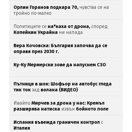
Орлин Горанов подкара 70,
чувства се на
тройно по-малко
Политиците се
на*каха от дрона,
според
Копейкин Украйна
ни напада
Вера Кочовска: България започва да се
оправя през 2030 г.
Ку-Ку Мермерски зове да напуснем СЗО
Пътници в шок: Шофьор на автобус гледа
тик ток
зад
волана (ВИДЕО)
Ивайло
Мирчев за дрона у нас: Кремъл
разширява натиска
извън
бойното поле
Испания въвежда граничен контрол
с
Италия