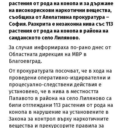
растения от рода на конопа и за държане
на високорискови наркотични вещества,
съобщиха от Апелативна прокуратура –
София. Разкрита е незаконна нива със 113
растения от рода на конопа в района на
санданското село Лиляново.
За случая информираха по-рано днес от
Областната дирекция на МВР в
Благоевград.
От прокуратурата посочват, че в хода на
проведени оперативно-издирвателни и
процесуално-следствени действия е
установено, че в нива в местността
Папавото в района на село Лиляново са
били отглеждани 113 растения от рода на
конопа в нарушение на установените в
Закона за контрол върху наркотичните
вещества и прекурсорите правила за