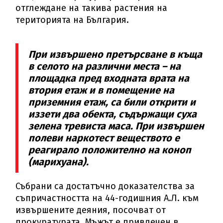
отглеждане на такива растения на
територията на България.
При извършено претърсване в къща
в селото на различни места – на
площадка пред входната врата на
втория етаж и в помещение на
приземния етаж, са били открити и
иззети два обекта, съдържащи суха
зелена тревиста маса. При извършен
полеви наркотест веществото е
реагирало положително на коноп
(марихуана).
Събрани са достатъчно доказателства за
съпричастността на 44-годишния А.Л. към
извършените деяния, посочват от
прокуратурата. Мъжът е привлечен в