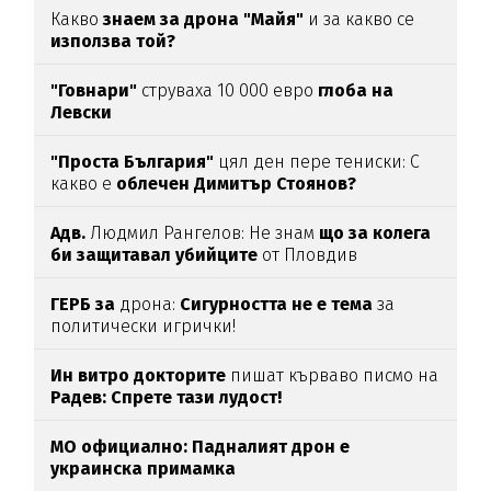
Какво
знаем за дрона "Майя"
и за какво се
използва той?
"Говнари"
струваха 10 000 евро
глоба на
Левски
"Проста България"
цял ден пере тениски: С
какво е
облечен Димитър Стоянов?
Адв.
Людмил Рангелов: Не знам
що за колега
би защитавал убийците
от Пловдив
ГЕРБ за
дрона:
Сигурността не е тема
за
политически игрички!
Ин витро докторите
пишат кърваво писмо на
Радев: Спрете тази лудост!
МО официално: Падналият дрон е
украинска примамка