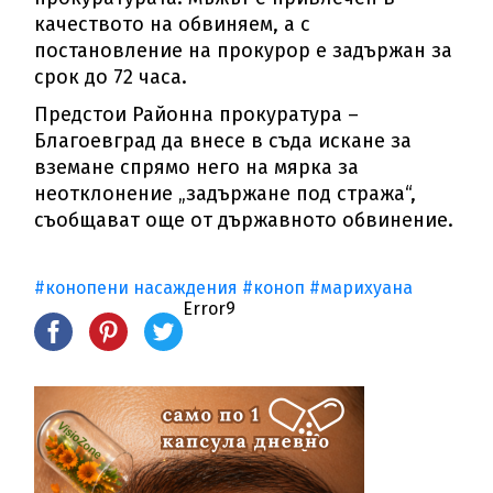
качеството на обвиняем, а с
постановление на прокурор е задържан за
срок до 72 часа.
Предстои Районна прокуратура –
Благоевград да внесе в съда искане за
вземане спрямо него на мярка за
неотклонение „задържане под стража“,
съобщават още от държавното обвинение.
#конопени насаждения
#коноп
#марихуана
Error9