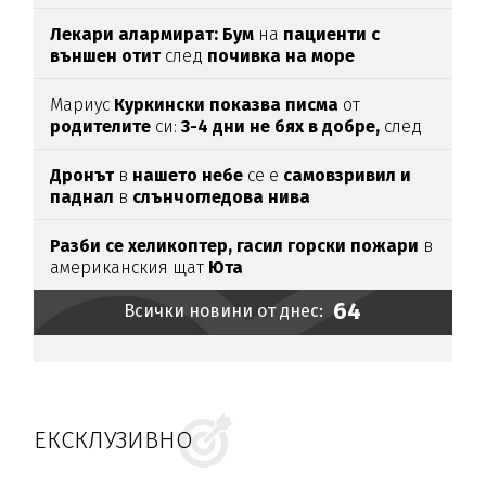
Лекари алармират: Бум
на
пациенти с
външен отит
след
почивка на море
Мариус
Куркински показва писма
от
родителите
си:
3-4 дни не бях в добре,
след
като ги
прочетох
Дронът
в
нашето небе
се е
самовзривил и
паднал
в
слънчогледова нива
Разби се хеликоптер,
гасил горски пожари
в
американския щат
Юта
64
Всички новини от днес:
ЕКСКЛУЗИВНО