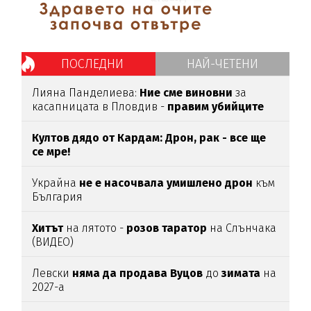
ПОСЛЕДНИ
НАЙ-ЧЕТЕНИ
Лияна Панделиева:
Ние сме виновни
за
касапницата в Пловдив -
правим убийците
медийни звезди!
Култов дядо от Кардам: Дрон, рак - все ще
се мре!
Украйна
не е насочвала умишлено дрон
към
България
Хитът
на лятото -
розов таратор
на Слънчака
(ВИДЕО)
Левски
няма да продава Вуцов
до
зимата
на
2027-а