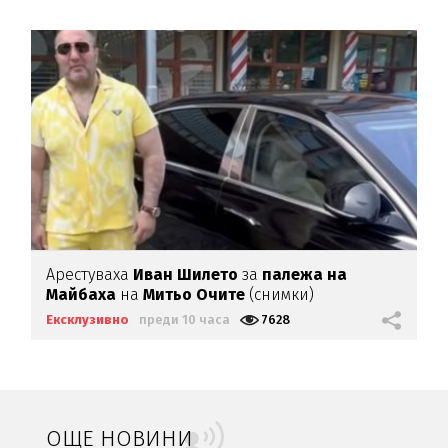
Арестуваха
Иван Шилето
за
палежа на
Майбаха
на
Митьо Очите
(снимки)
Ексклузивно
преди 10 часа
7628
ОЩЕ НОВИНИ