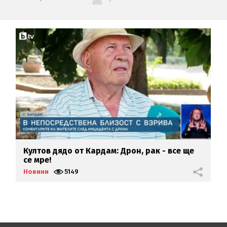
Култов дядо от Кардам: Дрон, рак - все ще
У
се мре!
Б
Новини
5149
Н