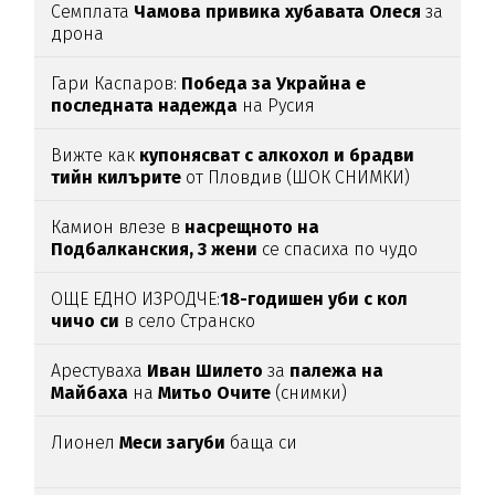
Семплата
Чамова привика хубавата Олеся
за
дрона
Гари Каспаров:
Победа за Украйна е
последната надежда
на Русия
Вижте как
купонясват с алкохол и брадви
тийн килърите
от Пловдив (ШОК СНИМКИ)
Камион влезе в
насрещното на
Подбалканския, 3 жени
се спасиха по чудо
(ВИДЕО)
ОЩЕ ЕДНО ИЗРОДЧЕ:
18-годишен уби с кол
чичо си
в село Странско
Арестуваха
Иван Шилето
за
палежа на
Майбаха
на
Митьо Очите
(снимки)
Лионел
Меси загуби
баща си