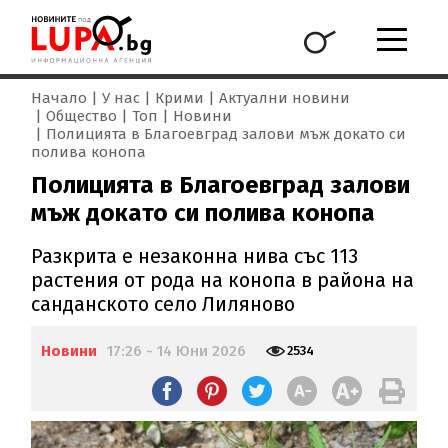
Начало
У нас
Крими
Актуални новини
Общество
Топ
Новини
Полицията в Благоевград залови мъж докато си
полива конопа
Полицията в Благоевград залови
мъж докато си полива конопа
Разкрита е незаконна нива със 113
растения от рода на конопа в района на
санданското село Лиляново
Новини
17:26 - 14 Юни 2026
2534