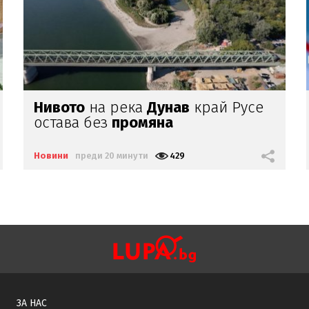
Цветлин Йовчев:
Има
заплахи, на
които ние не
можем
да
отговорим
адекватно
Новини
преди 50 минути
1135
ЗА НАС