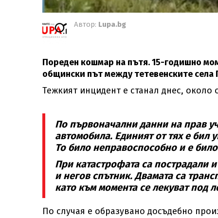
Автор:
Lupa.bg
Пореден кошмар на пътя. 15-годишно мом
общински път между тетевенските села Г
Тежкият инцидент е станал днес, около 
По първоначални данни на прав уча
автомобила. Единият от тях е бил 
То било неправоспособно и е било 
При катастрофата са пострадали и
и негов спътник. Двамата са тран
като към момента се лекуват под 
По случая е образувано досъдебно прои