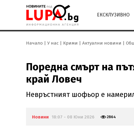
ЕКСКЛУЗИВНО
Начало
У нас
Крими
Актуални новини
Общ
Поредна смърт на път
край Ловеч
Невръстният шофьор е намерил
Новини
18:07 - 08 Юни 2026
2864