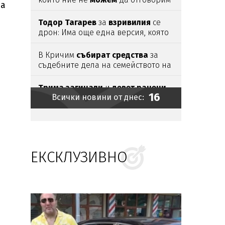
на
адекватно
Тодор
Тагарев
за
взривилия
се
дрон: Има още една версия, която
не трябва да
изключваме
В Кричим
събират
средства
за
съдебните дела на семейството на
убития
Георги
Кузев
Трима
загинали
и
девет
ранени
16
Всички новини от днес:
при
руски
атаки
в Източна
Украйна
Карциномът
на
Джо
Байдън
е дал
разсейки
ЕКСКЛУЗИВНО
Зеленски:
Путин
се готви да
мобилизира
още
стотици
хиляди
руснаци
Димитър
Митов
отново бе
резерва
за
Абърдийн
Огнен ад:
136
пожара
потушени за