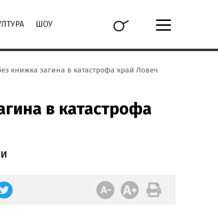
УЛТУРА
ШОУ
без книжка загина в катастрофа край Ловеч
агина в катастрофа
ли