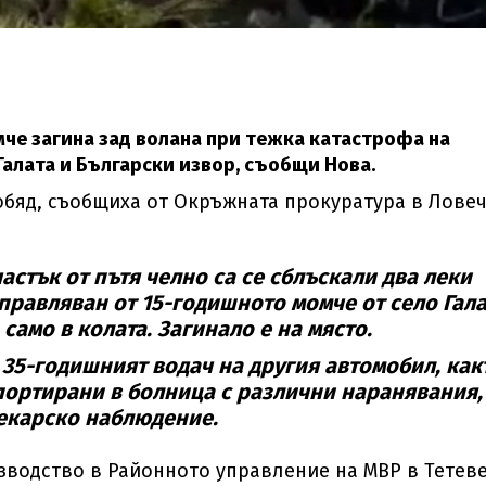
че загина зад волана при тежка катастрофа на
алата и Български извор, съобщи Нова.
обяд, съобщиха от Окръжната прокуратура в Ловеч
стък от пътя челно са се сблъскали два леки
управляван от 15-годишното момче от село Гала
само в колата. Загинало е на място.
 35-годишният водач на другия автомобил, как
спортирани в болница с различни наранявания,
лекарско наблюдение.
зводство в Районното управление на МВР в Тетеве