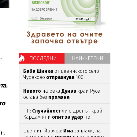
.
ПОСЛЕДНИ
НАЙ-ЧЕТЕНИ
Баба
Шинка
от девинското село
Чуреково
отпразнува
100-
годишен
юбилей
та.
Нивото
на река
Дунав
край Русе
остава без
промяна
то
ПП:
Случайност
ли е дронът край
Кардам или
опит
за
удар
по
критична инфраструктура?
Цветлин Йовчев:
Има
заплахи, на
н.
които ние не
можем
да отговорим