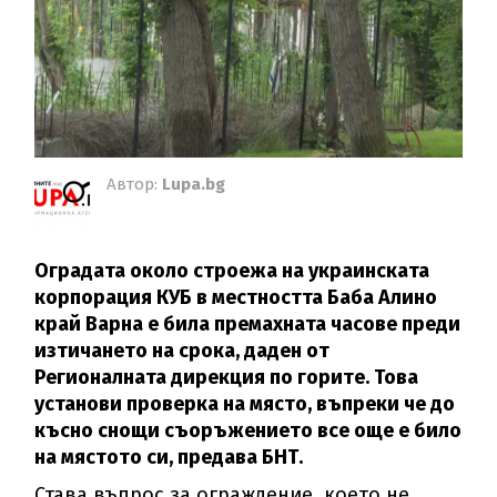
Автор:
Lupa.bg
Оградата около строежа на украинската
корпорация КУБ в местността Баба Алино
край Варна е била премахната часове преди
изтичането на срока, даден от
Регионалната дирекция по горите. Това
установи проверка на място, въпреки че до
късно снощи съоръжението все още е било
на мястото си, предава БНТ.
Става въпрос за ограждение, което не