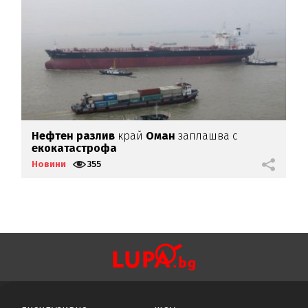
а
Нефтен разлив
край
Оман
заплашва с
У
екокатастрофа
о
Новини
355
Н