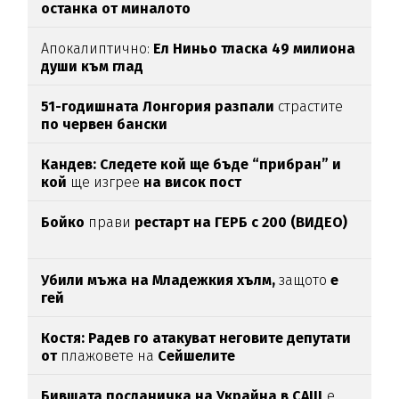
останка от миналото
Апокалиптично:
Ел Ниньо тласка 49 милиона
души към глад
51-годишната Лонгория разпали
страстите
по червен бански
Кандев: Следете кой ще бъде “прибран” и
кой
ще изгрее
на висок пост
Бойко
прави
рестарт на ГЕРБ с 200 (ВИДЕО)
Убили мъжа на Младежкия хълм,
защото
е
гей
Костя: Радев го атакуват неговите депутати
от
плажовете на
Сейшелите
Бившата посланичка на Украйна в САЩ
е