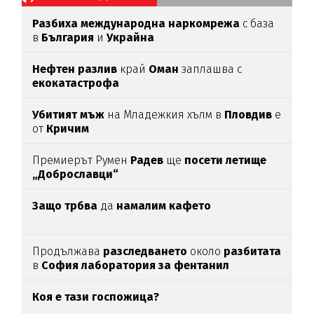
Разбиха международна наркомрежа
с база
в
България
и
Украйна
Нефтен разлив
край
Оман
заплашва с
екокатастрофа
Убитият мъж
на Младежкия хълм в
Пловдив
е
от
Кричим
Премиерът Румен
Радев
ще
посети летище
„Доброславци“
Защо трбва
да
намалим кафето
Продължава
разследването
около
разбитата
в
София лаборатория за фентанил
Коя е тази госпожица?