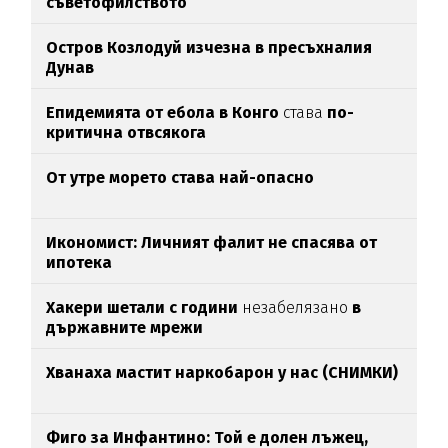
съветофилството
Остров Козлодуй изчезна в пресъхналия
Дунав
Епидемията от ебола в Конго
става
по-
критична отвсякога
От утре морето става най-опасно
Икономист: Личният фалит не спасява от
ипотека
Хакери шетали с години
незабелязано
в
държавните мрежи
Хванаха мастит наркобарон у нас (СНИМКИ)
Фиго за Инфантино: Той е долен лъжец,