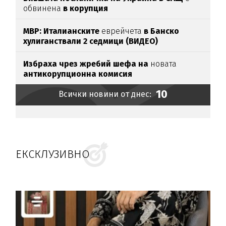
обвинена
в корупция
МВР: Италианските
еврейчета
в Банско
хулиганствали 2 седмици (ВИДЕО)
Избраха чрез жребий шефа на
новата
антикорупционна комисия
10
Всички новини от днес:
ЕКСКЛУЗИВНО