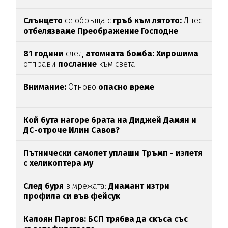
Слънцето
се обръща с
гръб към лятото:
Днес
отбелязваме
Преображение Господне
81 години
след
атомната бомба: Хирошима
отправи
послание
към света
Внимание:
Отново
опасно време
Кой бута нагоре брата на Диджей Дамян и
ДС-отроче Илин Савов?
Пътнически самолет уплаши Тръмп - излетя
с хеликоптера му
След буря
в мрежата:
Диамант изтри
профила си във фейсук
Калоян Паргов: БСП трябва да скъса със