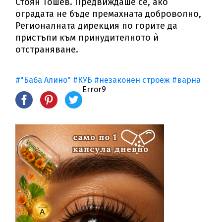
Стоян Тошев. Предвиждаше се, ако
оградата не бъде премахната доброволно,
Регионалната дирекция по горите да
пристъпи към принудителното ѝ
отстраняване.
#"Баба Алино"
#КУБ
#незаконен строеж
#варна
Error9