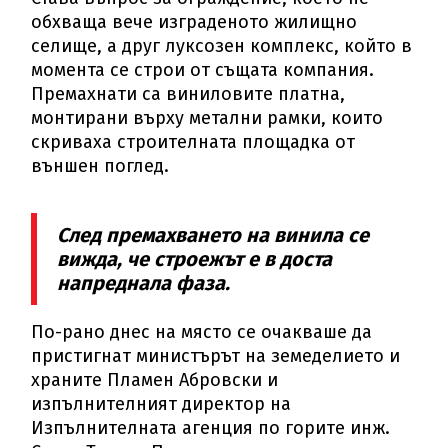
обхваща вече изграденото жилищно
селище, а друг луксозен комплекс, който в
момента се строи от същата компания.
Премахнати са виниловите платна,
монтирани върху метални рамки, които
скриваха строителната площадка от
външен поглед.
След премахването на винила се
вижда, че строежът е в доста
напреднала фаза.
По-рано днес на място се очакваше да
пристигнат министърът на земеделието и
храните Пламен Абровски и
изпълнителният директор на
Изпълнителната агенция по горите инж.